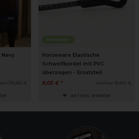
Bestseller
- Navy
Horseware Elastische
Schweifkordel mit PVC
überzogen - Ersatzteil
her 79,95 €
8,05 € *
vorher 8,90 €
KEN
ARTIKEL MERKEN