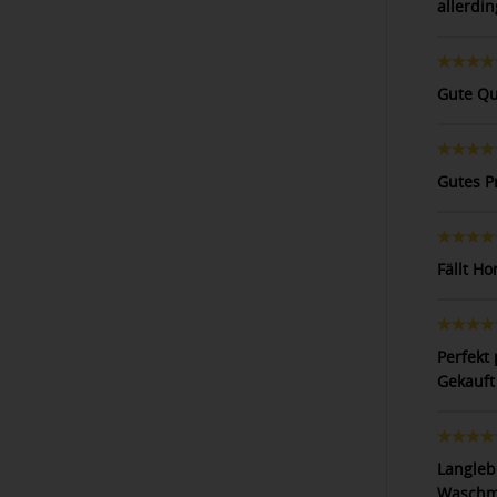
allerdi
Gute Qu
Gutes P
Fällt Ho
Perfekt 
Gekauft 
Langleb
Waschm