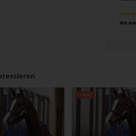
Wie erw
eressieren
-10%