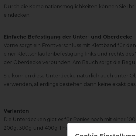
Durch die Kombinationsmöglichkeiten können Sie Ihr
eindecken.
Einfache Befestigung der Unter- und Oberdecke
Vorne sorgt ein Frontverschluss mit Klettband für den
einer Klettschlaufenbefestigung links und rechts des
der Oberdecke verbunden. Am Bauch sorgt die Begurt
Sie können diese Unterdecke natürlich auch unter O
verwenden, allerdings bestehen dann keine exakt pa
Varianten
Die Unterdecken gibt es für Ponies noch mit einer 10
200g, 300g und 400g Thermofüllung mit einem Nylo