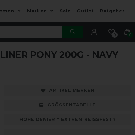
hemen
Marken
Sale
Outlet
Ratgeber
0
0
INER PONY 200G - NAVY
-10%
-
ARTIKEL MERKEN
GRÖSSENTABELLE
HOHE DENIER = EXTREM REISSFEST?