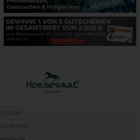
ID:
14329
P2-BI00-60
982654124