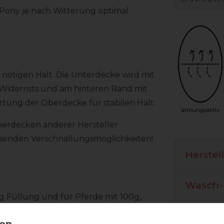
 Pony je nach Witterung optimal
 nötigen Halt. Die Unterdecke wird mit
 Widerrists und am hinteren Rand mit
ung der Oberdecke für stabilen Halt.
atmungsaktiv
berdecken anderer Hersteller
ssenden Verschnallungsmöglichkeiten!
Herstel
Wasch-
0g Füllung und für Pferde mit 100g,
n-Außenfutter.