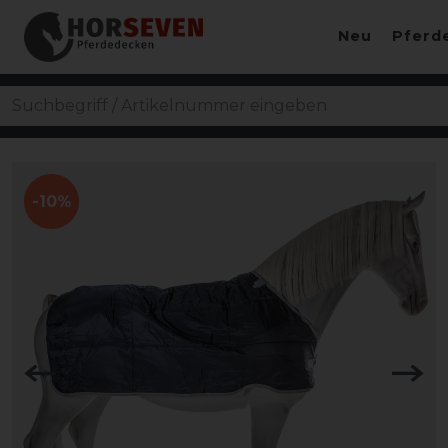
Neu
Pferd
-10%