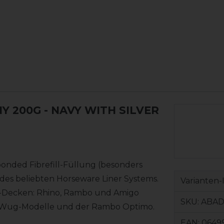
 200G - NAVY WITH SILVER
nded Fibrefill-Füllung (besonders
il des beliebten Horseware Liner Systems.
Varianten-
ny-Decken: Rhino, Rambo und Amigo
SKU:
ABAD
r Wug-Modelle und der Rambo Optimo.
EAN:
0649