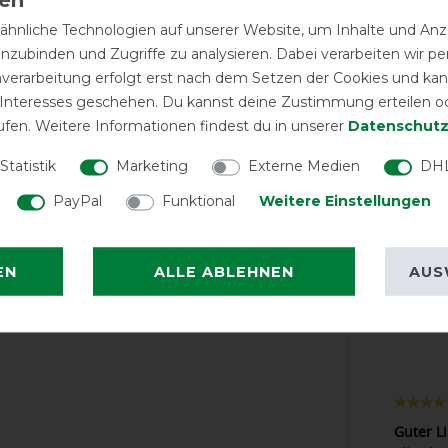
hnliche Technologien auf unserer Website, um Inhalte und Anze
inzubinden und Zugriffe zu analysieren. Dabei verarbeiten wir 
nverarbeitung erfolgt erst nach dem Setzen der Cookies und kann
 Interesses geschehen. Du kannst deine Zustimmung erteilen o
ufen. Weitere Informationen findest du in unserer
Daten­schutz
EXCEL
Statistik
Marketing
Externe Medien
DHL
PayPal
Funktional
Weitere Einstellungen
Horseware U
Liner Pony 200g
Silv
EN
ALLE ABLEHNEN
AUS
LATEST R
Guter Li