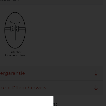
Einfacher
Frontverschluss
lergarantie
 und Pflegehinweis