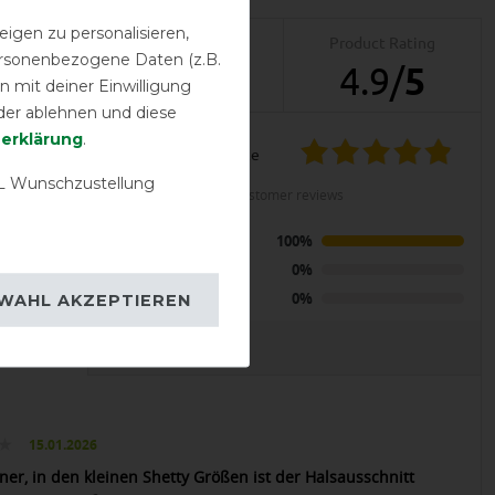
igen zu personalisieren,
Product Reviews
Product Rating
personenbezogene Daten (z.B.
7
4.9
/
5
 mit deiner Einwilligung
der ablehnen und diese
­erklärung
.
product experience
LENT
 Wunschzustellung
calculated from 7 customer reviews
nterdecke
Positive
100%
 - Navy with
er
Neutral
0%
Negative
0%
WAHL AKZEPTIEREN
EVIEWS
15.01.2026
ner, in den kleinen Shetty Größen ist der Halsausschnitt