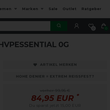
hemen
Marken
Sale
Outlet
Ratgeber
0
0
HVPESSENTIAL 0G
ARTIKEL MERKEN
HOHE DENIER = EXTREM REISSFEST?
vorher 99,95 €
*
84,95 EUR
Du sparst jetzt 15,00 EUR