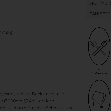
SKU:
24020
EAN:
8720
²/24h)
zwei
Kreuzgurte
ester, ist diese Decke nicht nur
v (3000g/m²/24h), sondern
 sorgt zudem dafür, dass Schmutz und