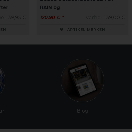
fter
RAIN 0g
her 39,95 €
120,90 € *
vorher 139,00 €
KEN
ARTIKEL MERKEN
ur
Blog