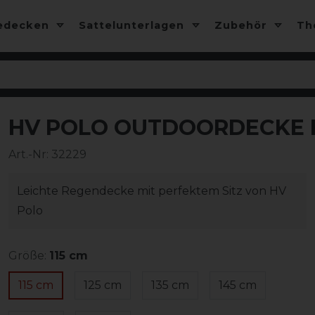
edecken
Sattelunterlagen
Zubehör
T
HV POLO OUTDOORDECKE 
Art.-Nr:
32229
Leichte Regendecke mit perfektem Sitz von HV
Polo
Größe:
115 cm
115 cm
125 cm
135 cm
145 cm