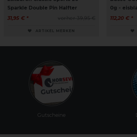
Sparkle Double Pin Halfter
0g - eisbl
31,95 € *
vorher 39,95 €
112,20 € *
ARTIKEL MERKEN
Gutscheine