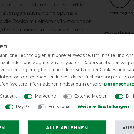
sauber zu halten ist. Der Schnitt ist
alten garantieren eine optimale
Halsteil möglich
st die Decke mit einem reflektierenden
 der zum einen super aussieht und
Qualität
hnliche Technologien auf unserer Website, um Inhalte und Anze
pelten und verstellbaren
inzubinden und Zugriffe zu analysieren. Dabei verarbeiten wir 
bare Kreuzbegurtung verschließt die
nverarbeitung erfolgt erst nach dem Setzen der Cookies und kann
men im Bereich der Hinterhand tragen
 Interesses geschehen. Du kannst deine Zustimmung erteilen o
ufen. Weitere Informationen findest du in unserer
Daten­schutz
ausschnittes ermöglichen Ösen die
Reißfest
n unserem Shop erhältlich).
Statistik
Marketing
Externe Medien
DHL
PayPal
Funktional
Weitere Einstellungen
EN
ALLE ABLEHNEN
AUS