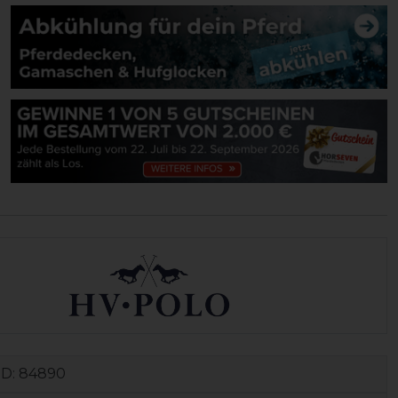
ID:
84890