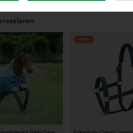
eressieren
-20%
tdoordecke Rain-Dear
Eskadron Classic Sport