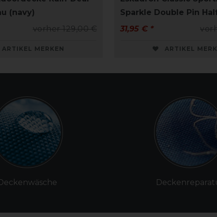
au (navy)
Sparkle Double Pin Hal
vorher 129,00 €
31,95 € *
vor
ARTIKEL MERKEN
ARTIKEL MER
Deckenwäsche
Deckenreparat