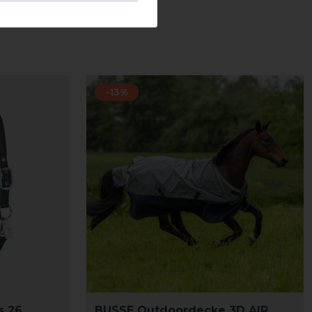
-13%
s 26
BUSSE Outdoordecke 3D AIR