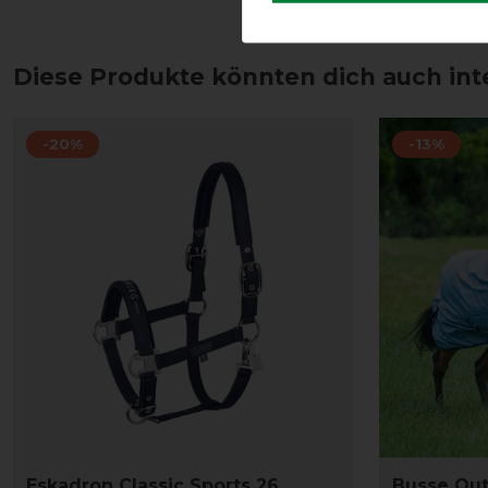
Diese Produkte könnten dich auch int
-20%
-13%
Eskadron Classic Sports 26
Busse Ou