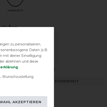
wasserdicht
sstufen
igen zu personalisieren,
personenbezogene Daten (z.B.
 mit deiner Einwilligung
der ablehnen und diese
­erklärung
.
igkeit
Wasserdichtigkeit
 Wunschzustellung
DETAILS ZUR PRODUKTSICHERHEIT
WAHL AKZEPTIEREN