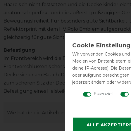
Haare sich nicht festsetzen und die Decke kinderleicht 
anatomisch perfekt und die äußerst großzügigen Gehf
Bewegungsfreiheit. Für besonders gute Sichtbarkeit i
Reflektorprint mit dem HV Polo Emblem aufgedruckt,
gleichzeitig für gute Sichtbarkeit sorgt.
Befestigung
Wir verwenden Cookies und ä
Im Frontbereich wird die Decke zuerst mit einem dop
Medien von Drittanbietern e
Frontverschlüssen sicher verschlossen. Eine verstell
deine IP-Adresse). Die Date
Decke sicher am Bauch. Die verstellbaren Schweifrie
oder aufgrund berechtigten
jederzeit ändern oder widerr
zum sicheren Sitz der Decke bei. Im Bereich des Hals
Befestigung eines Halsteiles (nicht inklusive, jedoch i
Essenziell
Wie hat dir die Artikelbeschreibung gefallen?
ALLE AKZEPTIER