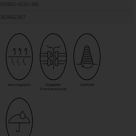
93650-6130-165
063662367
atmungsaktiv
Doppelter
Gehfalte
Frontverschluss