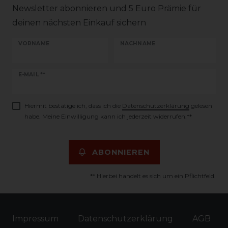
Newsletter abonnieren und 5 Euro Prämie für
deinen nächsten Einkauf sichern
VORNAME
NACHNAME
Newsletter
E-MAIL **
Honig
Hiermit bestätige ich, dass ich die
Daten­schutz­erklärung
gelesen
habe. Meine Einwilligung kann ich jederzeit widerrufen.**
ABONNIEREN
** Hierbei handelt es sich um ein Pflichtfeld.
Impressum
Daten­schutz­erklärung
AGB