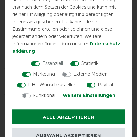
EXCELLENT
erst nach dem Setzen der Cookies und kann mit
deiner Einwilligung oder aufgrund berechtigten
Imperial Riding Super-Dry
Interesses geschehen. Du kannst deine
200g - navy
Zustimmung erteilen oder ablehnen und diese
jederzeit ändern oder widerrufen. Weitere
Informationen findest du in unserer
Daten­schutz­
Product Reviews
erklärung
.
1
Essenziell
Statistik
Marketing
Externe Medien
Product Rating
5
/
5
DHL Wunschzustellung
PayPal
Funktional
Weitere Einstellungen
product experience
ALLE AKZEPTIEREN
calculated from 1 customer reviews
AUSWAHL AKZEPTIEREN