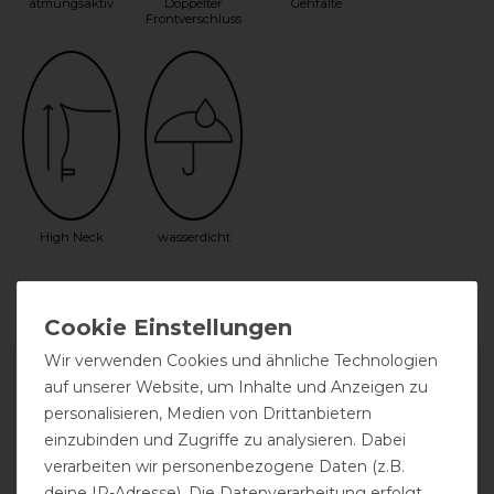
atmungsaktiv
Doppelter
Gehfalte
Frontverschluss
High Neck
wasserdicht
Wir verwenden Cookies und ähnliche Technologien
auf unserer Website, um Inhalte und Anzeigen zu
personalisieren, Medien von Drittanbietern
einzubinden und Zugriffe zu analysieren. Dabei
verarbeiten wir personenbezogene Daten (z.B.
deine IP-Adresse). Die Datenverarbeitung erfolgt