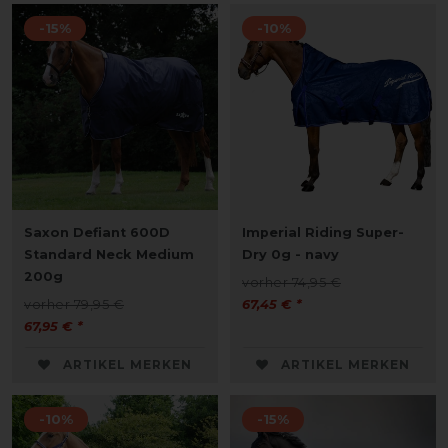
-15%
-10%
Saxon Defiant 600D
Imperial Riding Super-
Standard Neck Medium
Dry 0g - navy
200g
vorher 74,95 €
vorher 79,95 €
67,45 € *
67,95 € *
ARTIKEL MERKEN
ARTIKEL MERKEN
-10%
-15%