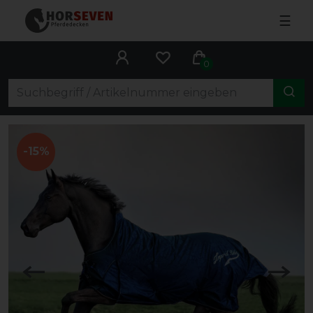
☰
0
-15%