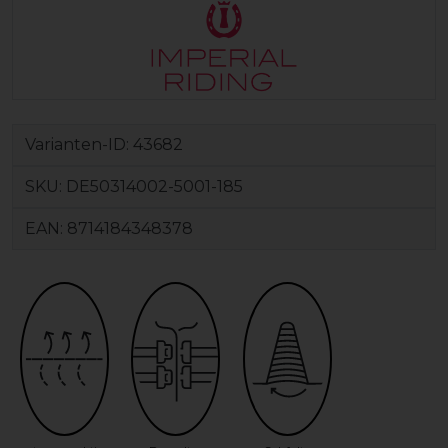
Varianten-ID:
43682
SKU:
DE50314002-5001-185
EAN:
8714184348378