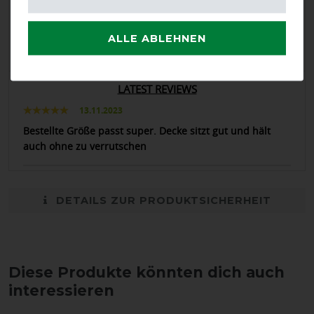
Positive
100%
Neutral
0%
ALLE ABLEHNEN
Negative
0%
LATEST REVIEWS
13.11.2023
Bestellte Größe passt super. Decke sitzt gut und hält
auch ohne zu verrutschen
DETAILS ZUR PRODUKTSICHERHEIT
Diese Produkte könnten dich auch
interessieren