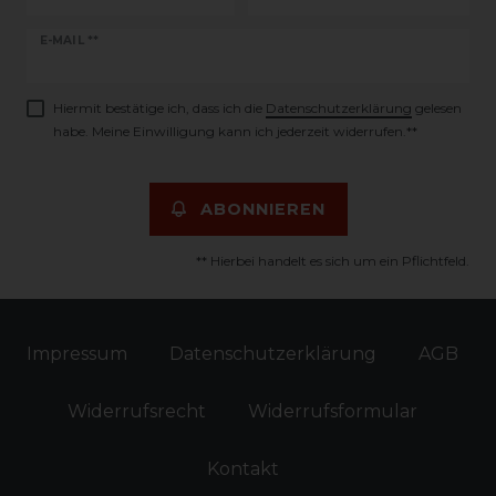
Newsletter
E-MAIL **
Honig
Hiermit bestätige ich, dass ich die
Daten­schutz­erklärung
gelesen
habe. Meine Einwilligung kann ich jederzeit widerrufen.**
ABONNIEREN
** Hierbei handelt es sich um ein Pflichtfeld.
Impressum
Daten­schutz­erklärung
AGB
Widerrufs­recht
Widerrufs­formular
Kontakt