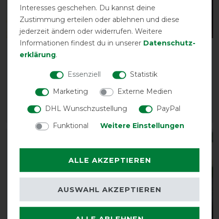
Interesses geschehen. Du kannst deine
Zustimmung erteilen oder ablehnen und diese
Bestseller
jederzeit ändern oder widerrufen. Weitere
Informationen findest du in unserer
Daten­schutz­
HorSeven Fleecedecke
HorSeven Halfter mit
erklärung
.
mit Widerristpolster-
Kunstfell - navy
marine/navy
Essenziell
Statistik
vorher 15,80 €
vorher 54,90 €
12,60 € *
Marketing
Externe Medien
43,90 € *
DHL Wunschzustellung
PayPal
ARTIKEL MERKEN
ARTIKEL MERKEN
Funktional
Weitere Einstellungen
-35%
-20%
ALLE AKZEPTIEREN
AUSWAHL AKZEPTIEREN
ALLE ABLEHNEN