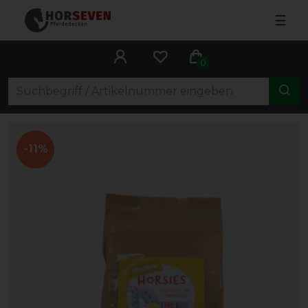
☰
0
-11%