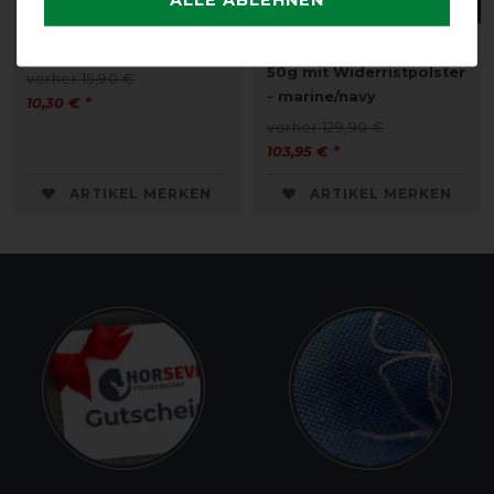
HorSeven Deckentasche
HorSeven Regendecke
50g mit Widerristpolster
vorher 15,90 €
- marine/navy
10,30 € *
vorher 129,90 €
103,95 € *
ARTIKEL MERKEN
ARTIKEL MERKEN