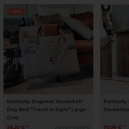
-25%
Kentucky Dogwear Hundebett
Kentucky
Dog Bed "Travel in Style" Large -
Deckentas
Grey
56,20 € *
vorher 74,95 €
79,99 € *