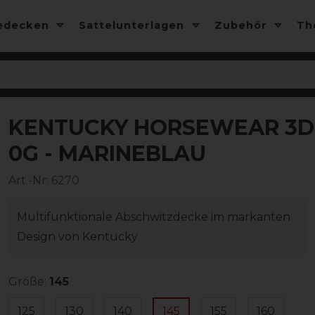
edecken
Sattelunterlagen
Zubehör
T
KENTUCKY HORSEWEAR 3D
-25%
0G - MARINEBLAU
Art.-Nr:
6270
Multifunktionale Abschwitzdecke im markanten
Design von Kentucky
Größe:
145
125
130
140
145
155
160