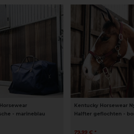
 Horsewear
Kentucky Horsewear N
che - marineblau
Halfter geflochten - b
79,99 € *