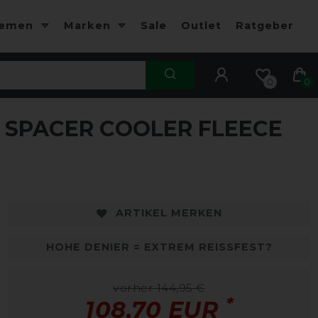
hemen
Marken
Sale
Outlet
Ratgeber
0
0
 SPACER COOLER FLEECE
-25%
-
ARTIKEL MERKEN
HOHE DENIER = EXTREM REISSFEST?
vorher 144,95 €
*
108,70 EUR