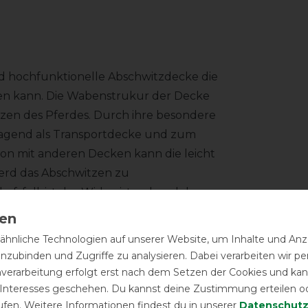
nd hochfunktionelle Abschwitzdecke die
en kann. Die Wabenstrukur der Decke
tzen des Pferdes. Durch ihre besondere
rragend als Transportdecke und zum
tion mit anderen Decken kann die leicht
erd das Abschwitzen zu
afsfell, ist der Widerristpad und der
chen übersteht und 100 % tierfreundlich
oll gestaltete kleine Lederapplikationen
hnliche Technologien auf unserer Website, um Inhalte und Anze
e der Einfass der Decke aus Kunstleder.
inzubinden und Zugriffe zu analysieren. Dabei verarbeiten wir 
nverarbeitung erfolgt erst nach dem Setzen der Cookies und kann
Produktv
nicht nur ein modisches Highlight,
 Interesses geschehen. Du kannst deine Zustimmung erteilen o
 Funktionalität.
ufen. Weitere Informationen findest du in unserer
Daten­schutz