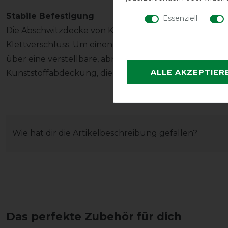
Stabile Befestigung
Essenziell
Die Abschwitzdecke von Kentucky schließt an der Bru
Klettverschluss. Um einen sicheren und komfortablen 
über eine verstellbare, abnehmbare Kreuzbegurtung
ALLE AKZEPTIER
Kunststoffabdeckung, die ebenfalls abnehmbar und sehr
Wie hat dir die Artikelbeschreibung gefallen?
Das perfekte Zubehör für dich