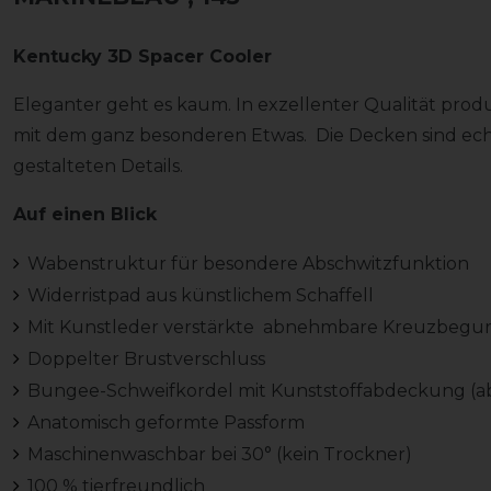
Kentucky 3D Spacer Cooler
Eleganter geht es kaum. In exzellenter Qualität prod
mit dem ganz besonderen Etwas. Die Decken sind ech
gestalteten Details.
Auf einen Blick
Wabenstruktur für besondere Abschwitzfunktion
Widerristpad aus künstlichem Schaffell
Mit Kunstleder verstärkte abnehmbare Kreuzbegu
Doppelter Brustverschluss
Bungee-Schweifkordel mit Kunststoffabdeckung (ab
Anatomisch geformte Passform
Maschinenwaschbar bei 30° (kein Trockner)
100 % tierfreundlich