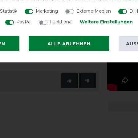
Statistik
Marketing
Externe Medien
DHL
st über zwei Schnallen mit
PayPal
Funktional
Weitere Einstellungen
Sitz zu garantieren verfügt die Decke
 und eine Bungee-Schweifkordel mit
EN
ALLE ABLEHNEN
AUS
 leicht zu reinigen ist.