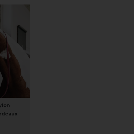
ylon
ordeaux