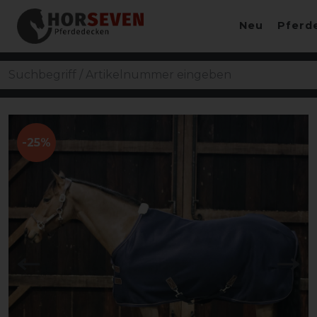
Neu
Pferd
-25%