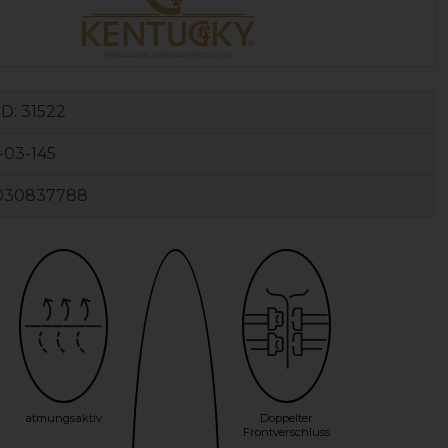
ID:
31522
-03-145
030837788
atmungsaktiv
Doppelter
Frontverschluss