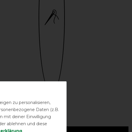
Bestickung
igen zu personalisieren,
möglich
personenbezogene Daten (z.B.
 mit deiner Einwilligung
ideo:
der ablehnen und diese
­erklärung
.