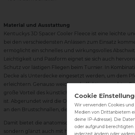
Material und Ausstattung
Kentuckys 3D Spacer Cooler Fleece ist eine leichte u
bei den verschiedensten Anlässen zum Einsatz komm
ermöglicht ein schnelles und wirkungsvolles Abschwi
Leichtigkeit und Passform eignet sie sich auch hervo
Schutz vor lästigen Fliegen beim Turnier. In Kombina
Decke als Unterdecke eingesetzt werden, um dem Pf
erleichtern. Genauso weich und effektiv wie echtes Sch
große Vorteil des künstlichen Fells, dass es mehr Wäs
ist. Abgerundet wird die Optik der Decke durch liebev
Wir verwenden Cookies und ä
an den Brustschnallen, die ebenso hochwertig sind, wi
Medien von Drittanbietern e
deine IP-Adresse). Die Date
Damit bietet die anatomisch geformte Abschwitzdecke 
oder aufgrund berechtigten
sondern glänzt auch mit hervorragendem Komfort und
jederzeit ändern oder widerr