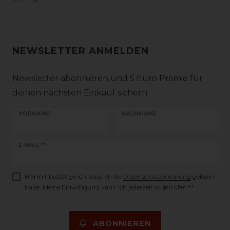
NEWSLETTER ANMELDEN
Newsletter abonnieren und 5 Euro Prämie für
deinen nächsten Einkauf sichern
VORNAME
NACHNAME
Newsletter
E-MAIL **
Honig
Hiermit bestätige ich, dass ich die
Daten­schutz­erklärung
gelesen
habe. Meine Einwilligung kann ich jederzeit widerrufen.**
ABONNIEREN