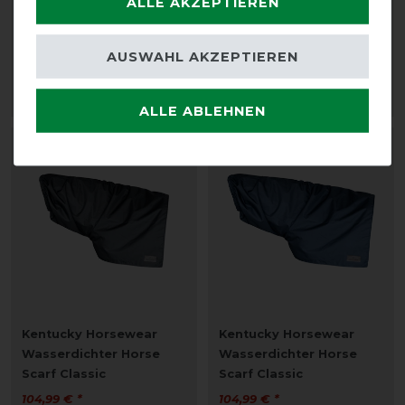
ALLE AKZEPTIEREN
Kentucky Horsewear
Kentucky Horsewear
Unterdecke Skin
Show Rug Bauchgurt
Friendly Neck 150g
15,99 € *
AUSWAHL AKZEPTIEREN
154,95 € *
ARTIKEL MERKEN
ARTIKEL MERKEN
ALLE ABLEHNEN
Kentucky Horsewear
Kentucky Horsewear
Wasserdichter Horse
Wasserdichter Horse
Scarf Classic
Scarf Classic
104,99 € *
104,99 € *