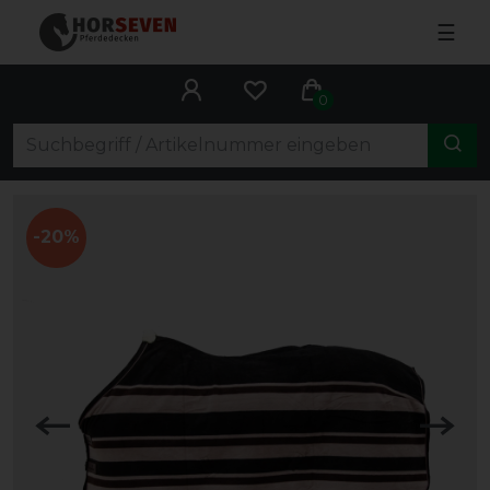
☰
0
-20%