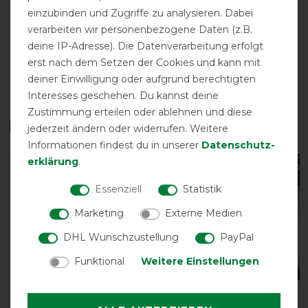
einzubinden und Zugriffe zu analysieren. Dabei
Bestickung
verarbeiten wir personenbezogene Daten (z.B.
möglich
deine IP-Adresse). Die Datenverarbeitung erfolgt
erst nach dem Setzen der Cookies und kann mit
DETAILS ZUR PRODUKTSICHERHEIT
deiner Einwilligung oder aufgrund berechtigten
Interesses geschehen. Du kannst deine
Zustimmung erteilen oder ablehnen und diese
Das perfekte Zubehör für dich
jederzeit ändern oder widerrufen. Weitere
Informationen findest du in unserer
Daten­schutz­
erklärung
.
Essenziell
Statistik
Marketing
Externe Medien
DHL Wunschzustellung
PayPal
Funktional
Weitere Einstellungen
Neu