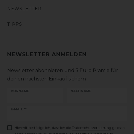
NEWSLETTER
TIPPS
NEWSLETTER ANMELDEN
Newsletter abonnieren und 5 Euro Prämie für
deinen nächsten Einkauf sichern
VORNAME
NACHNAME
Newsletter
E-MAIL **
Honig
Hiermit bestätige ich, dass ich die
Daten­schutz­erklärung
gelesen
habe. Meine Einwilligung kann ich jederzeit widerrufen.**