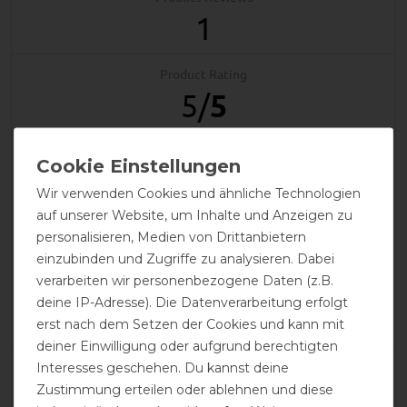
1
Product Rating
5
/
5
product experience
Wir verwenden Cookies und ähnliche Technologien
auf unserer Website, um Inhalte und Anzeigen zu
calculated from 1 customer reviews
personalisieren, Medien von Drittanbietern
einzubinden und Zugriffe zu analysieren. Dabei
Positive
100%
verarbeiten wir personenbezogene Daten (z.B.
Neutral
0%
deine IP-Adresse). Die Datenverarbeitung erfolgt
Negative
0%
erst nach dem Setzen der Cookies und kann mit
deiner Einwilligung oder aufgrund berechtigten
Interesses geschehen. Du kannst deine
LATEST REVIEWS
Zustimmung erteilen oder ablehnen und diese
16.02.2026