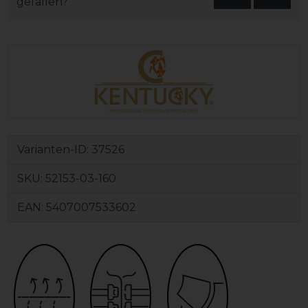
gefallen?
Varianten-ID:
37526
SKU:
52153-03-160
EAN:
5407007533602