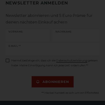
NEWSLETTER ANMELDEN
Newsletter abonnieren und 5 Euro Prämie für
deinen nächsten Einkauf sichern
VORNAME
NACHNAME
Newsletter
E-MAIL **
Honig
Hiermit bestätige ich, dass ich die
Daten­schutz­erklärung
gelesen
habe. Meine Einwilligung kann ich jederzeit widerrufen.**
ABONNIEREN
** Hierbei handelt es sich um ein Pflichtfeld.