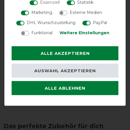
08.12.2022
Essenziell
Statistik
Ich hatte vorher auch schon eine Kentucky Decke , die
Marketing
Externe Medien
haben eine lange Lebensdauer , mein Pferd füllt sich
damit sehr wohl, noch angenehmer sind die Kentucky
DHL Wunschzustellung
PayPal
mit dem Kunst Kaninchenfell .
Funktional
Weitere Einstellungen
05.03.2021
Tolle Decke.
ALLE AKZEPTIEREN
10.01.2021
AUSWAHL AKZEPTIEREN
Erfüllt alle Anforderungen einer Weidedecke bei jedem
Wetter - super Passform!
ALLE ABLEHNEN
DETAILS ZUR PRODUKTSICHERHEIT
Das perfekte Zubehör für dich