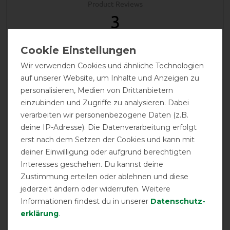
Product Reviews
3
Product Rating
5
/
5
Wir verwenden Cookies und ähnliche Technologien
auf unserer Website, um Inhalte und Anzeigen zu
personalisieren, Medien von Drittanbietern
product experience
einzubinden und Zugriffe zu analysieren. Dabei
verarbeiten wir personenbezogene Daten (z.B.
deine IP-Adresse). Die Datenverarbeitung erfolgt
calculated from 3 customer reviews
erst nach dem Setzen der Cookies und kann mit
deiner Einwilligung oder aufgrund berechtigten
Positive
100%
Interesses geschehen. Du kannst deine
Neutral
0%
Zustimmung erteilen oder ablehnen und diese
Negative
0%
jederzeit ändern oder widerrufen. Weitere
Informationen findest du in unserer
Daten­schutz­
erklärung
.
LATEST REVIEWS