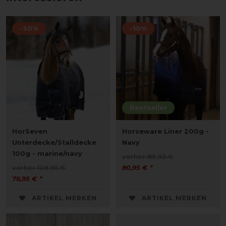
-30%
-10%
Bestseller
HorSeven
Horseware Liner 200g -
Unterdecke/Stalldecke
Navy
100g - marine/navy
vorher 89,95 €
vorher 109,95 €
80,95 € *
76,95 € *
ARTIKEL MERKEN
ARTIKEL MERKEN