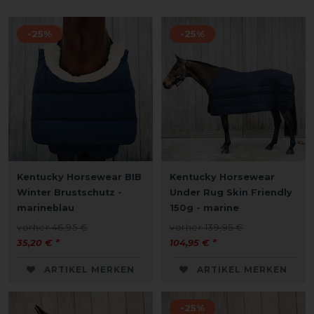
-25%
-25%
Kentucky Horsewear BIB
Kentucky Horsewear
Winter Brustschutz -
Under Rug Skin Friendly
marineblau
150g - marine
vorher 46,95 €
vorher 139,95 €
35,20 € *
104,95 € *
ARTIKEL MERKEN
ARTIKEL MERKEN
-25%