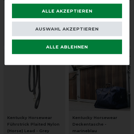
Kentucky Horsewear BIB
Kentucky Horsewear
ALLE AKZEPTIEREN
Summer Brustschutz -
Cooler Fleece Horse
schwarz
Scarf - navy
AUSWAHL AKZEPTIEREN
36,99 € *
79,99 € *
ARTIKEL MERKEN
ARTIKEL MERKEN
ALLE ABLEHNEN
Kentucky Horsewear
Kentucky Horsewear
Führstrick Plaited Nylon
Deckentasche -
(Horse) Lead - Grey
marineblau