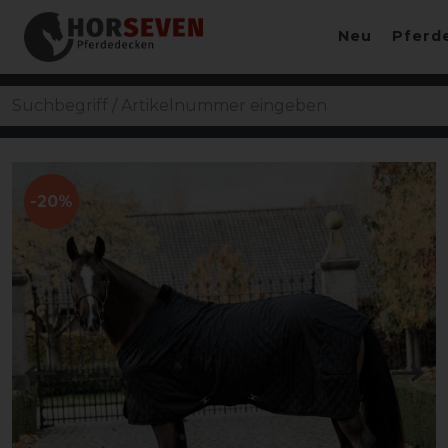
Neu
Pferd
-20%