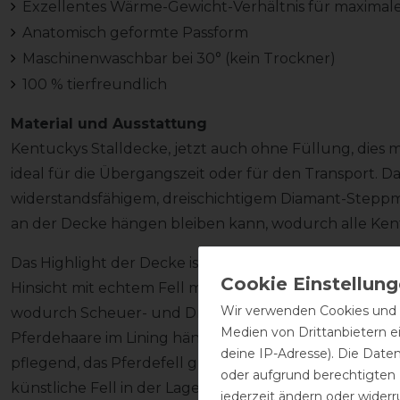
Exzellentes Wärme-Gewicht-Verhältnis für maximal
Anatomisch geformte Passform
Maschinenwaschbar bei 30° (kein Trockner)
100 % tierfreundlich
Material und Ausstattung
Kentuckys Stalldecke, jetzt auch ohne Füllung, dies 
ideal für die Übergangszeit oder für den Transport.
widerstandsfähigem, dreischichtigem Diamant-Steppmus
an der Decke hängen bleiben kann, wodurch alle Kent
Das Highlight der Decke ist das Futter aus künstlichem 
Hinsicht mit echtem Fell messen kann. Dies ist zum e
Wir verwenden Cookies und ä
wodurch Scheuer- und Druckstellen verhindert wer
Medien von Drittanbietern e
Pferdehaare im Lining hängen. Zudem ist das kurze, w
deine IP-Adresse). Die Date
pflegend, das Pferdefell glänzt unter der Decke. Durc
oder aufgrund berechtigten
künstliche Fell in der Lage, Körperwärme einzufangen
jederzeit ändern oder widerr