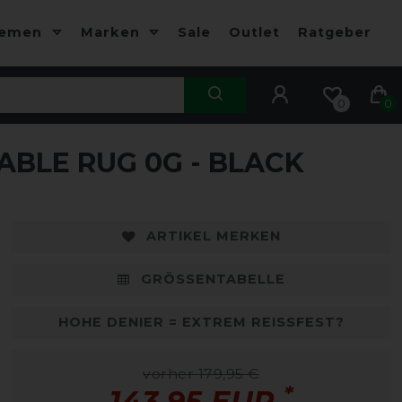
hemen
Marken
Sale
Outlet
Ratgeber
0
0
BLE RUG 0G - BLACK
-20%
-
ARTIKEL MERKEN
GRÖSSENTABELLE
HOHE DENIER = EXTREM REISSFEST?
vorher 179,95 €
*
143,95 EUR