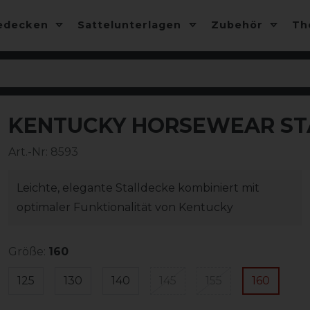
edecken
Sattelunterlagen
Zubehör
T
KENTUCKY HORSEWEAR STA
-20%
Art.-Nr:
8593
Leichte, elegante Stalldecke kombiniert mit
optimaler Funktionalität von Kentucky
Größe:
160
125
130
140
145
155
160