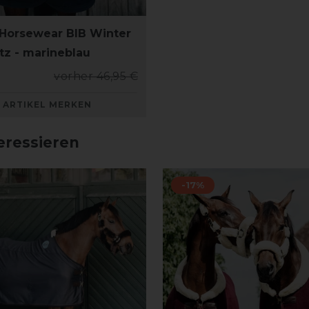
Horsewear BIB Winter
tz - marineblau
vorher 46,95 €
ARTIKEL MERKEN
eressieren
-17%