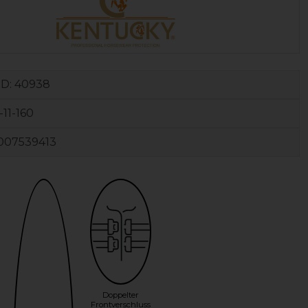
ID:
40938
-11-160
007539413
Doppelter
Frontverschluss