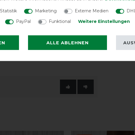
Statistik
Marketing
Externe Medien
DHL
PayPal
Funktional
Weitere Einstellungen
ber zwei T-Haken-Verschlüsse. Um einen
ügt die Decke über eine Kreuzbegurtung
EN
ALLE ABLEHNEN
AUS
-Schweifkordel mit
 leicht zu reinigen ist.