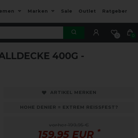
hemen
Marken
Sale
Outlet
Ratgeber
0
0
LLDECKE 400G -
-20%
-
ARTIKEL MERKEN
HOHE DENIER = EXTREM REISSFEST?
vorher 199,95 €
*
159,95 EUR