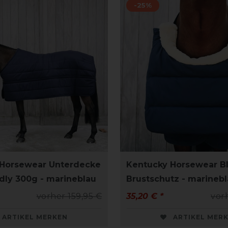
-25%
 Horsewear Unterdecke
Kentucky Horsewear B
ndly 300g - marineblau
Brustschutz - marineb
vorher 159,95 €
35,20 € *
vor
ARTIKEL MERKEN
ARTIKEL MER