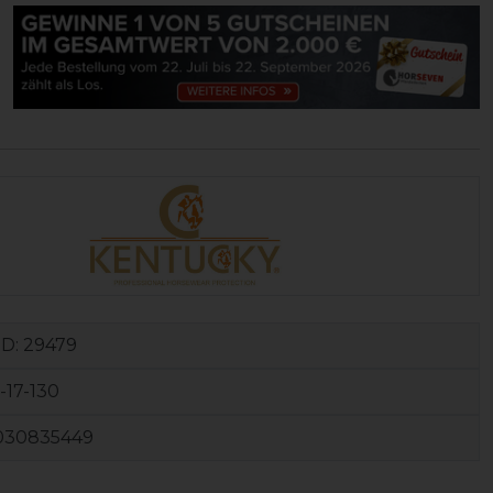
ID:
29479
-17-130
030835449