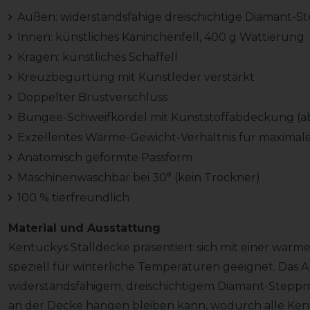
Außen: widerstandsfähige dreischichtige Diamant-
Innen: künstliches Kaninchenfell, 400 g Wattierung
Kragen: künstliches Schaffell
Kreuzbegurtung mit Kunstleder verstärkt
Doppelter Brustverschluss
Bungee-Schweifkordel mit Kunststoffabdeckung (ab
Exzellentes Wärme-Gewicht-Verhältnis für maximal
Anatomisch geformte Passform
Maschinenwaschbar bei 30° (kein Trockner)
100 % tierfreundlich
Material und Ausstattung
Kentuckys Stalldecke präsentiert sich mit einer warm
speziell für winterliche Temperaturen geeignet. Das
widerstandsfähigem, dreischichtigem Diamant-Steppmus
an der Decke hängen bleiben kann, wodurch alle Kent