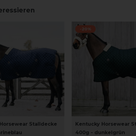
eressieren
-20%
Horsewear Stalldecke
Kentucky Horsewear S
rineblau
400g - dunkelgrün