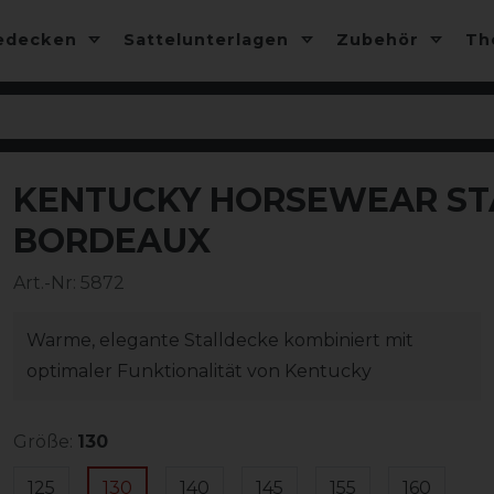
edecken
Sattelunterlagen
Zubehör
T
KENTUCKY HORSEWEAR STA
-20%
BORDEAUX
Art.-Nr:
5872
Warme, elegante Stalldecke kombiniert mit
optimaler Funktionalität von Kentucky
Größe:
130
125
130
140
145
155
160