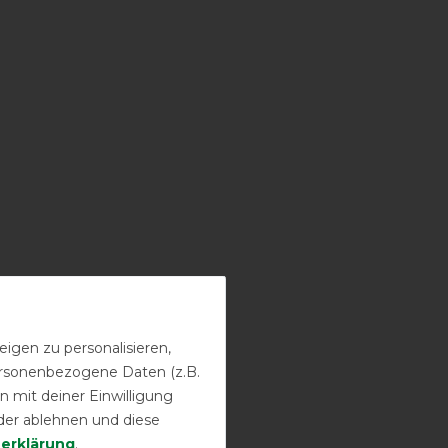
igen zu personalisieren,
personenbezogene Daten (z.B.
 mit deiner Einwilligung
der ablehnen und diese
­erklärung
.