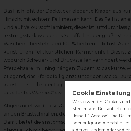
Das Highlight der Decke, der elegante Kragen aus künst
Hinsicht mit echtem Fell messen kann. Das Fell ist an 
und auf Velourstoff laminiert, dieser ist luftdurchlä
leistungsstark wie echtes Schaffell, ist der große Vorte
Wäschen übersteht und 100 % tierfreundlich ist. Auch d
künstlichem Fell, künstlichem Kaninchenfell. Dies is
wodurch Scheuer- und Druckstellen verhindert wer
Pferdehaare im Lining hängen. Zudem ist das kurze, w
pflegend, das Pferdefell glänzt unter der Decke. Durc
künstliche Fell in der Lage, Körperwärme einzufangen
exzellentes Wärme-Gewicht-Verhältnis geschaffen, wo
Wir verwenden Cookies und ä
Abgerundet wird dieses Gesamtkonzept durch liebevol
Medien von Drittanbietern e
an den Brustschnallen, die ebenso hochwertig sind, w
deine IP-Adresse). Die Date
Damit bietet die anatomisch geformte Stalldecke nich
oder aufgrund berechtigten
jederzeit ändern oder widerr
glänzt auch mit hervorragendem Komfort und Funktio