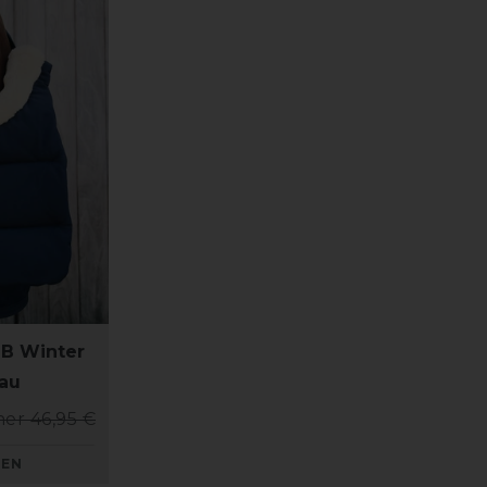
IB Winter
lau
her 46,95 €
KEN