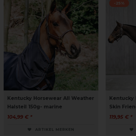
-25%
Kentucky Horsewear All Weather
Kentucky
Halsteil 150g- marine
Skin Frie
104,99 € *
119,95 € *
ARTIKEL MERKEN