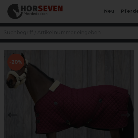
Neu
Pferd
-20%