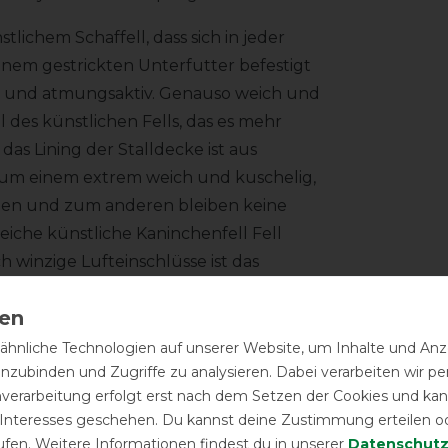
lichem Schaffell, dass sich in jeder
einem gestrickten Unterfutter befestigt
ssig und atmungsaktiv. Genauso weich und
il des künstlichen Fells, das es mehr
as Lining der Stalldecke ist aus
t zum einem extrem weich und kuschelig,
den und zum anderen bleiben keine
eiche künstliche Kaninchenfell Fell
h winzige Lufteinschlüsse ist das
 und zu speichern. Hierdurch wird ein
durch der Komfort optimiert wird.
hnliche Technologien auf unserer Website, um Inhalte und Anze
l gestaltete kleine Lederapplikationen
inzubinden und Zugriffe zu analysieren. Dabei verarbeiten wir 
ie die messingfarbenen Kreuzgurte.
nverarbeitung erfolgt erst nach dem Setzen der Cookies und kann
t nur ein modisches Highlight, sondern
 Interesses geschehen. Du kannst deine Zustimmung erteilen o
ufen. Weitere Informationen findest du in unserer
Daten­schutz
nalität.