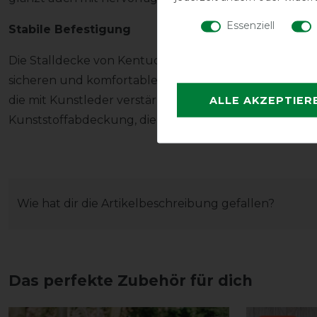
Essenziell
Stabile Befestigung
Die Stalldecke von Kentucky schließt an der Brust ü
sicheren und komfortablen Sitz zu garantieren verf
ALLE AKZEPTIER
die mit Kunstleder verstärkt wurde und eine Bungee
Kunststoffabdeckung, die ebenfalls abnehmbar und sehr
Wie hat dir die Artikelbeschreibung gefallen?
Das perfekte Zubehör für dich