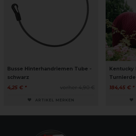
Busse Hinterhandriemen Tube -
Kentucky
schwarz
Turnierde
4,25 € *
vorher 4,90 €
184,45 € *
ARTIKEL MERKEN