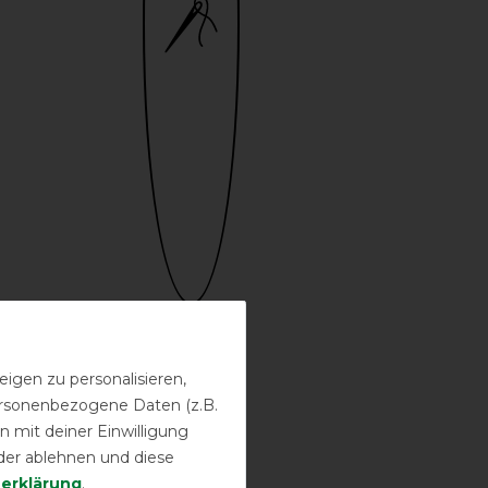
Bestickung
möglich
igen zu personalisieren,
personenbezogene Daten (z.B.
 mit deiner Einwilligung
der ablehnen und diese
­erklärung
.