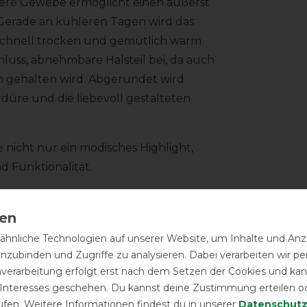
dere Gewebe ermöglicht einen äußerst
 Gerade an kühleren Tagen wird das
schnell trocken und gemütlich warm
hluss, abnehmbare Halsteil bei, da auch
m gehalten wird. Abgerundet wird
üre und die liebevoll gestalteten
nicht nur ein modisches Highlight,
 Funktionalität.
t über zwei Schnallen mit T-
üssen, ein Schweifriemen rundet den
hnliche Technologien auf unserer Website, um Inhalte und Anze
inzubinden und Zugriffe zu analysieren. Dabei verarbeiten wir 
nverarbeitung erfolgt erst nach dem Setzen der Cookies und kann
er Decke entfernen, das Pferd bitte
 Interesses geschehen. Du kannst deine Zustimmung erteilen o
.
ufen. Weitere Informationen findest du in unserer
Daten­schutz