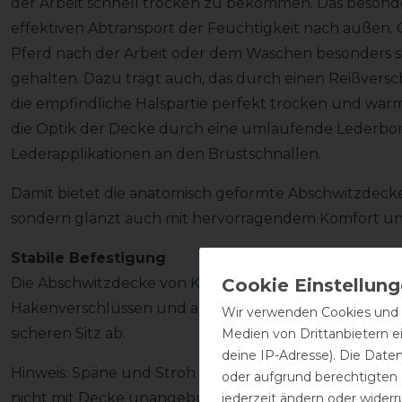
der Arbeit schnell trocken zu bekommen. Das beson
effektiven Abtransport der Feuchtigkeit nach außen.
Pferd nach der Arbeit oder dem Waschen besonders 
gehalten. Dazu trägt auch, das durch einen Reißversc
die empfindliche Halspartie perfekt trocken und war
die Optik der Decke durch eine umlaufende Lederbord
Lederapplikationen an den Brustschnallen.
Damit bietet die anatomisch geformte Abschwitzdecke 
sondern glänzt auch mit hervorragendem Komfort und
Stabile Befestigung
Die Abschwitzdecke von Kentucky schließt an der Brus
Hakenverschlüssen und am Hals mit zwei Klettverschl
Wir verwenden Cookies und ä
sicheren Sitz ab.
Medien von Drittanbietern e
deine IP-Adresse). Die Date
Hinweis: Späne und Stroh lassen sich nur schwer aus d
oder aufgrund berechtigten
nicht mit Decke unangebunden im Stall stehen lassen
jederzeit ändern oder widerr