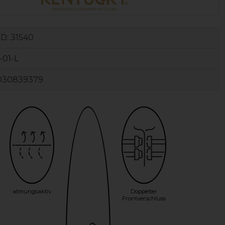
ID:
31540
-01-L
030839379
atmungsaktiv
Doppelter
Frontverschluss