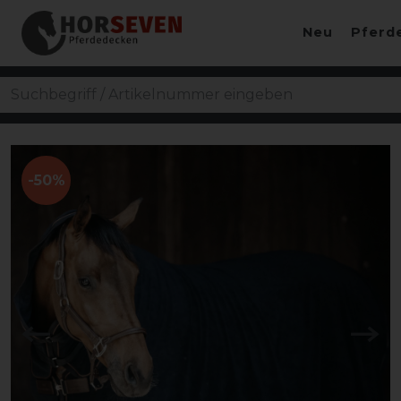
Neu
Pferd
-50%