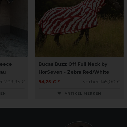
leece
Bucas Buzz Off Full Neck by
lau
HorSeven - Zebra Red/White
r 209,95 €
94,25 € *
vorher 145,00 €
KEN
ARTIKEL MERKEN