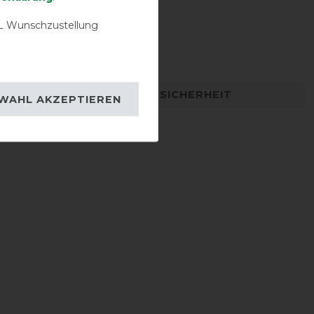
 Wunschzustellung
Halsteil möglich
DETAILS ZUR PRODUKTSICHERHEIT
WAHL AKZEPTIEREN