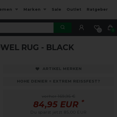
hemen
Marken
Sale
Outlet
Ratgeber
0
0
WEL RUG - BLACK
-50%
-
ARTIKEL MERKEN
HOHE DENIER = EXTREM REISSFEST?
vorher 169,95 €
*
84,95 EUR
Du sparst jetzt 85,00 EUR