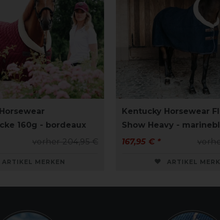
 Horsewear
Kentucky Horsewear F
cke 160g - bordeaux
Show Heavy - marineb
vorher 204,95 €
167,95 € *
vorhe
ARTIKEL MERKEN
ARTIKEL MER