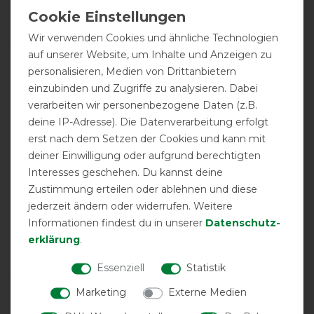
Product Reviews
4
Wir verwenden Cookies und ähnliche Technologien
auf unserer Website, um Inhalte und Anzeigen zu
Product Rating
personalisieren, Medien von Drittanbietern
5
/
5
einzubinden und Zugriffe zu analysieren. Dabei
verarbeiten wir personenbezogene Daten (z.B.
deine IP-Adresse). Die Datenverarbeitung erfolgt
product experience
erst nach dem Setzen der Cookies und kann mit
deiner Einwilligung oder aufgrund berechtigten
Interesses geschehen. Du kannst deine
calculated from 4 customer reviews
Zustimmung erteilen oder ablehnen und diese
jederzeit ändern oder widerrufen. Weitere
Positive
100%
Informationen findest du in unserer
Daten­schutz­
Neutral
0%
erklärung
.
Negative
0%
Essenziell
Statistik
LATEST REVIEWS
Marketing
Externe Medien
12.09.2025