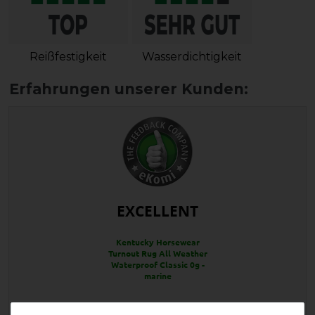
Reißfestigkeit
Wasserdichtigkeit
EXCELLENT
Kentucky Horsewear
Turnout Rug All Weather
Waterproof Classic 0g -
marine