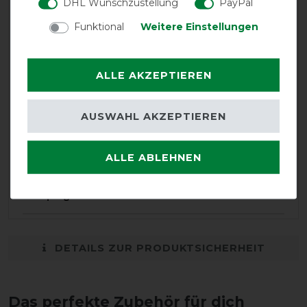
DHL Wunschzustellung
PayPal
Der Beschreibung entsprechend, die Decke ist super.
Funktional
Weitere Einstellungen
08.03.2024
highly recommended
ALLE AKZEPTIEREN
22.01.2023
AUSWAHL AKZEPTIEREN
Tolle Decke, super Passform. Der Preis war auch top (war
im Angebot).
ALLE ABLEHNEN
19.01.2023
Sehr pflegeleicht
DETAILS ZUR PRODUKTSICHERHEIT
Das perfekte Zubehör für dich