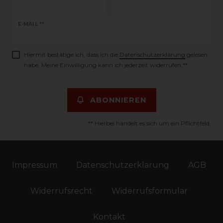
Newsletter
E-MAIL **
Honig
Hiermit bestätige ich, dass ich die
Daten­schutz­erklärung
gelesen
habe. Meine Einwilligung kann ich jederzeit widerrufen.**
ABONNIEREN
** Hierbei handelt es sich um ein Pflichtfeld.
Impressum
Daten­schutz­erklärung
AGB
Widerrufs­recht
Widerrufs­formular
Kontakt