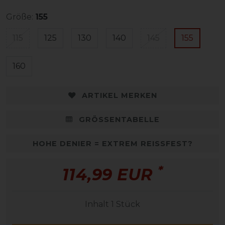
Größe:
155
115
125
130
140
145
155
160
ARTIKEL MERKEN
GRÖSSENTABELLE
HOHE DENIER = EXTREM REISSFEST?
*
114,99 EUR
Inhalt
1
Stück