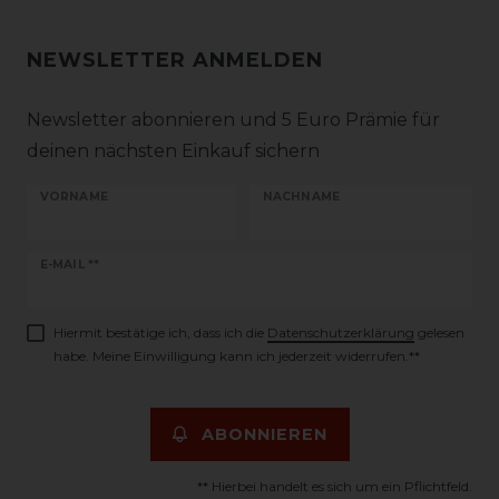
NEWSLETTER ANMELDEN
Newsletter abonnieren und 5 Euro Prämie für
deinen nächsten Einkauf sichern
VORNAME
NACHNAME
Newsletter
E-MAIL **
Honig
Hiermit bestätige ich, dass ich die
Daten­schutz­erklärung
gelesen
habe. Meine Einwilligung kann ich jederzeit widerrufen.**
ABONNIEREN
** Hierbei handelt es sich um ein Pflichtfeld.