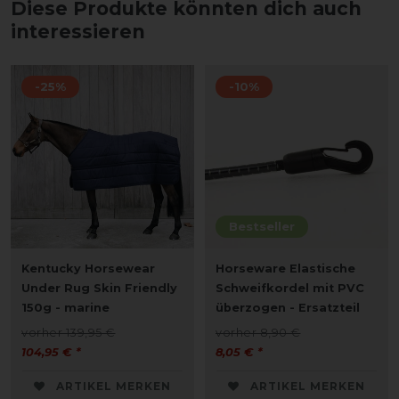
Diese Produkte könnten dich auch
interessieren
-25%
-10%
Bestseller
Kentucky Horsewear
Horseware Elastische
Under Rug Skin Friendly
Schweifkordel mit PVC
150g - marine
überzogen - Ersatzteil
vorher 139,95 €
vorher 8,90 €
104,95 € *
8,05 € *
ARTIKEL MERKEN
ARTIKEL MERKEN