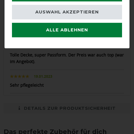
Der Beschreibung entsprechend, die Decke ist super.
AUSWAHL AKZEPTIEREN
08.03.2024
ALLE ABLEHNEN
highly recommended
22.01.2023
Tolle Decke, super Passform. Der Preis war auch top (war
im Angebot).
19.01.2023
Sehr pflegeleicht
DETAILS ZUR PRODUKTSICHERHEIT
Das perfekte Zubehör für dich