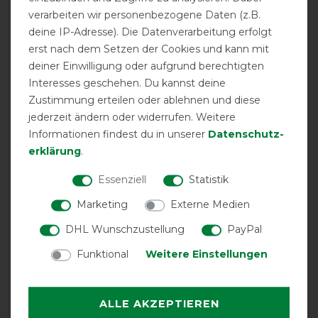
Product Reviews
verarbeiten wir personenbezogene Daten (z.B.
4
deine IP-Adresse). Die Datenverarbeitung erfolgt
erst nach dem Setzen der Cookies und kann mit
Product Rating
deiner Einwilligung oder aufgrund berechtigten
5
/
5
Interesses geschehen. Du kannst deine
Zustimmung erteilen oder ablehnen und diese
jederzeit ändern oder widerrufen. Weitere
Informationen findest du in unserer
Daten­schutz­
product experience
erklärung
.
Essenziell
Statistik
calculated from 4 customer reviews
Marketing
Externe Medien
Positive
100%
DHL Wunschzustellung
PayPal
Neutral
0%
Negative
0%
Funktional
Weitere Einstellungen
LATEST REVIEWS
ALLE AKZEPTIEREN
12.09.2025