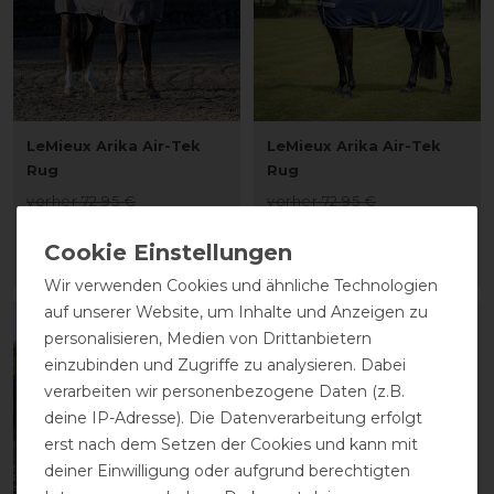
LeMieux Arika Air-Tek
LeMieux Arika Air-Tek
Rug
Rug
vorher 72,95 €
vorher 72,95 €
62,00 € *
62,00 € *
ARTIKEL MERKEN
ARTIKEL MERKEN
Wir verwenden Cookies und ähnliche Technologien
auf unserer Website, um Inhalte und Anzeigen zu
-15%
-15%
personalisieren, Medien von Drittanbietern
einzubinden und Zugriffe zu analysieren. Dabei
verarbeiten wir personenbezogene Daten (z.B.
deine IP-Adresse). Die Datenverarbeitung erfolgt
erst nach dem Setzen der Cookies und kann mit
deiner Einwilligung oder aufgrund berechtigten