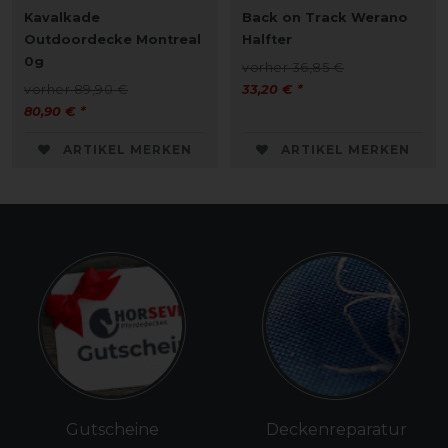
Kavalkade
Back on Track Werano
Outdoordecke Montreal
Halfter
0g
vorher 36,85 €
vorher 89,90 €
33,20 € *
80,90 € *
ARTIKEL MERKEN
ARTIKEL MERKEN
Gutscheine
Deckenreparatur