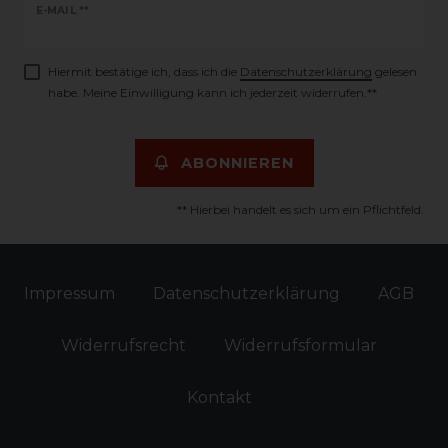
Newsletter
E-MAIL **
Honig
Hiermit bestätige ich, dass ich die
Daten­schutz­erklärung
gelesen
habe. Meine Einwilligung kann ich jederzeit widerrufen.**
ABONNIEREN
** Hierbei handelt es sich um ein Pflichtfeld.
Impressum
Daten­schutz­erklärung
AGB
Widerrufs­recht
Widerrufs­formular
Kontakt