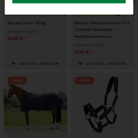
Bucas Liner 100g
Busse Fliegenmaske FLY
COVER FRANSEN -
vorher 71,00 €
hellblau/schwarz
63,90 € *
vorher 19,85 €
17,30 € *
ARTIKEL MERKEN
ARTIKEL MERKEN
-10%
-10%