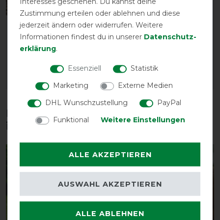
Interesses geschehen. Du kannst deine
Zustimmung erteilen oder ablehnen und diese
jederzeit ändern oder widerrufen. Weitere
LeMieux Arika Jersey-
LeMieux Anti-Rub Bib
Informationen findest du in unserer
Daten­schutz­
Tek Rug
vorher 61,95 €
erklärung
.
vorher 69,95 €
52,65 € *
59,45 € *
Essenziell
Statistik
ARTIKEL MERKEN
ARTIKEL MERKEN
Marketing
Externe Medien
DHL Wunschzustellung
PayPal
Diese Produkte könnten dich auch
Funktional
Weitere Einstellungen
interessieren
ALLE AKZEPTIEREN
-10%
-13%
AUSWAHL AKZEPTIEREN
ALLE ABLEHNEN