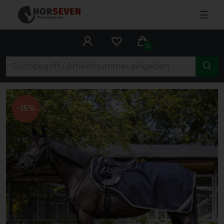
☰
0
-15%