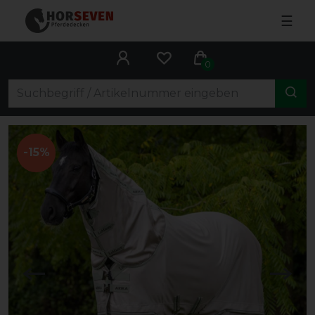
☰
0
-15%