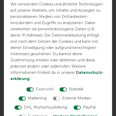
Wir verwenden Cookies und ähnliche Technologien
Positive
100%
auf unserer Website, um Inhalte und Anzeigen zu
Neutral
0%
personalisieren, Medien von Drittanbietern
Negative
0%
einzubinden und Zugriffe zu analysieren. Dabei
verarbeiten wir personenbezogene Daten (z.B.
deine IP-Adresse). Die Datenverarbeitung erfolgt
LATEST REVIEWS
erst nach dem Setzen der Cookies und kann mit
deiner Einwilligung oder aufgrund berechtigten
24.08.2025
Interesses geschehen. Du kannst deine
Es ist eine wirklich leichte und passgenaue
Zustimmung erteilen oder ablehnen und diese
Fliegendecke! Endlich eine Decke unter der mein Pferd
jederzeit ändern oder widerrufen. Weitere
nicht schwitzen muss, wie es bei anderen Fliegendecken
der Fall war. Es besteht daher nicht die Gefahr eines
Informationen findest du in unserer
Daten­schutz­
Wärmestaus! Top! Mein Pferd fordert "seine"
erklärung
.
Fliegendecke mittlerweile sogar ein 😉!
Essenziell
Statistik
26.03.2025
Marketing
Externe Medien
Sehr guter fliegendecke. Ich bin sehr zufrieden
DHL Wunschzustellung
PayPal