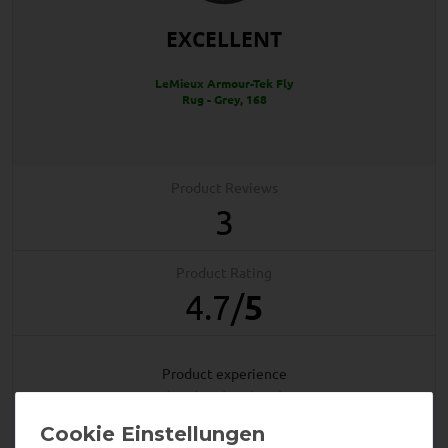
EXCELLENT
LeMieux Armour-Tek Fly
Rug - Grey, 168
Product Reviews
3
Product Rating
4.7
/
5
product experience
calculated from 3 customer reviews