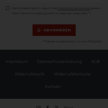
Honig
Hiermit bestätige ich, dass ich die
Daten­schutz­erklärung
gelesen
habe. Meine Einwilligung kann ich jederzeit widerrufen.**
ABONNIEREN
** Hierbei handelt es sich um ein Pflichtfeld.
Impressum
Daten­schutz­erklärung
AGB
Widerrufs­recht
Widerrufs­formular
Kontakt
Blog