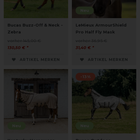
Neu
Bucas Buzz-Off & Neck -
LeMieux ArmourShield
Zebra
Pro Half Fly Mask
vorher 145,00 €
vorher 36,95 €
130,50 € *
31,40 € *
ARTIKEL MERKEN
ARTIKEL MERKEN
-13%
Neu
Neu