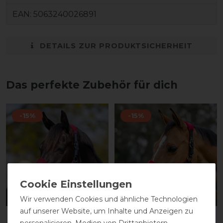
EAN:
5063240026891
DETAILS ZUR PRODUKTSICHERHEIT
Das perfekte Zubehör für dich
-15%
-15%
Neu
Neu
Wir verwenden Cookies und ähnliche Technologien
auf unserer Website, um Inhalte und Anzeigen zu
LeMieux Vogue
LeMieux Vogue
personalisieren, Medien von Drittanbietern