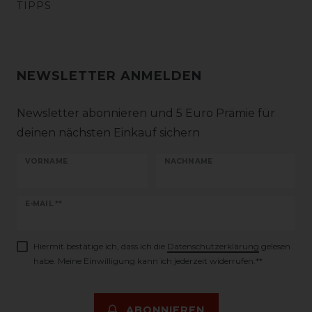
TIPPS
NEWSLETTER ANMELDEN
Newsletter abonnieren und 5 Euro Prämie für
deinen nächsten Einkauf sichern
VORNAME
NACHNAME
Newsletter
E-MAIL **
Honig
Hiermit bestätige ich, dass ich die
Daten­schutz­erklärung
gelesen
habe. Meine Einwilligung kann ich jederzeit widerrufen.**
ABONNIEREN