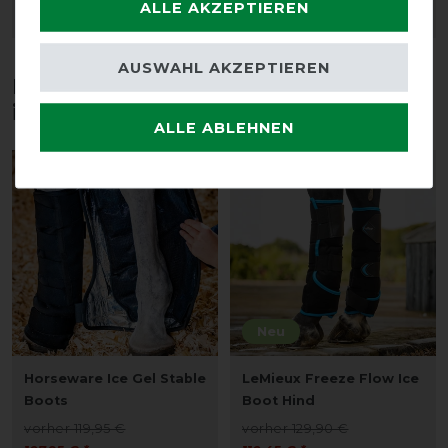
ALLE AKZEPTIEREN
ARTIKEL MERKEN
ARTIKEL MERKEN
AUSWAHL AKZEPTIEREN
Diese Produkte könnten dich auch
interessieren
ALLE ABLEHNEN
-10%
-15%
Neu
Horseware Ice Gel Stable
LeMieux Freeze Flow Ice
Boots
Boot Hind
vorher 119,95 €
vorher 129,90 €