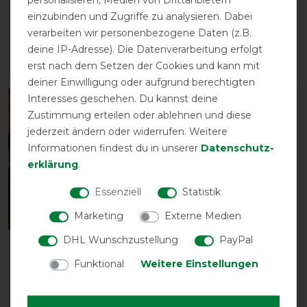
Headcollar & Leadrope
Headcollar & Leadrope
einzubinden und Zugriffe zu analysieren. Dabei
vorher 44,95 €
vorher 40,95 €
verarbeiten wir personenbezogene Daten (z.B.
38,20 € *
34,80 € *
deine IP-Adresse). Die Datenverarbeitung erfolgt
erst nach dem Setzen der Cookies und kann mit
ARTIKEL MERKEN
ARTIKEL MERKEN
deiner Einwilligung oder aufgrund berechtigten
Interesses geschehen. Du kannst deine
-15%
-15%
Zustimmung erteilen oder ablehnen und diese
jederzeit ändern oder widerrufen. Weitere
Informationen findest du in unserer
Daten­schutz­
erklärung
.
Essenziell
Statistik
Neu
Neu
Marketing
Externe Medien
DHL Wunschzustellung
PayPal
LeMieux Vogue
LeMieux Vogue
Headcollar & Leadrope
Headcollar & Leadrope
Funktional
Weitere Einstellungen
vorher 44,95 €
vorher 44,95 €
38,20 € *
38,20 € *