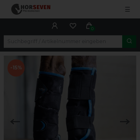
☰
0
-15%