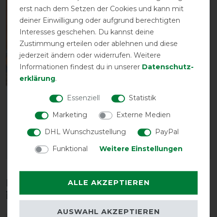
erst nach dem Setzen der Cookies und kann mit
deiner Einwilligung oder aufgrund berechtigten
Interesses geschehen. Du kannst deine
Zustimmung erteilen oder ablehnen und diese
jederzeit ändern oder widerrufen. Weitere
Informationen findest du in unserer
Daten­schutz­
Neu
Neu
erklärung
.
Essenziell
Statistik
LeMieux Stable
LeMieux Streamline
Bandages - 4,20 m
Sattelpad
Marketing
Externe Medien
vorher 52,45 €
vorher 153,90 €
DHL Wunschzustellung
PayPal
44,55 € *
130,85 € *
Funktional
Weitere Einstellungen
ARTIKEL MERKEN
ARTIKEL MERKEN
Diese Produkte könnten dich auch
ALLE AKZEPTIEREN
interessieren
AUSWAHL AKZEPTIEREN