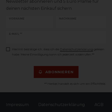
Newsletter abonnieren und 5 Euro Prämie für
deinen nächsten Einkauf sichern
VORNAME
NACHNAME
Newsletter
E-MAIL **
Honig
Hiermit bestätige ich, dass ich die
Daten­schutz­erklärung
gelesen
habe. Meine Einwilligung kann ich jederzeit widerrufen.**
ABONNIEREN
** Hierbei handelt es sich um ein Pflichtfeld.
Impressum
Daten­schutz­erklärung
AGB