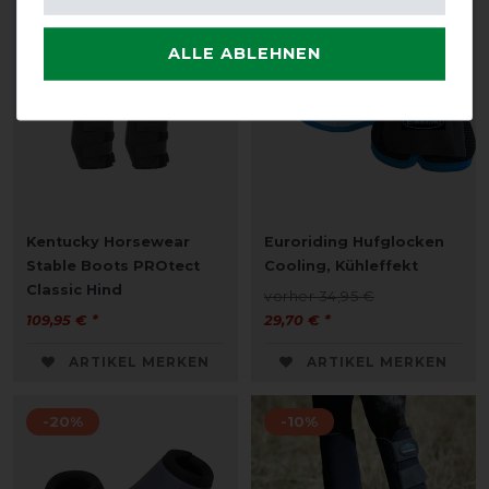
-15%
ALLE ABLEHNEN
Kentucky Horsewear
Euroriding Hufglocken
Stable Boots PROtect
Cooling, Kühleffekt
Classic Hind
vorher 34,95 €
109,95 € *
29,70 € *
ARTIKEL MERKEN
ARTIKEL MERKEN
-20%
-10%