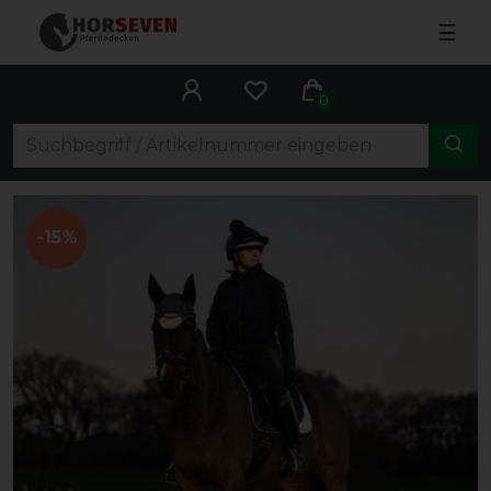
☰
0
-15%