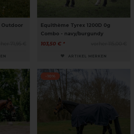
 Outdoor
Equithème Tyrex 1200D 0g
Combo - navy/burgundy
her 71,95 €
103,50 € *
vorher 115,00 €
KEN
ARTIKEL MERKEN
-10%