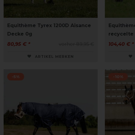
Equithème Tyrex 1200D Aisance
Equithème
Decke 0g
recycelte
80,95 € *
vorher 89,95 €
104,40 € *
ARTIKEL MERKEN
-5%
-10%