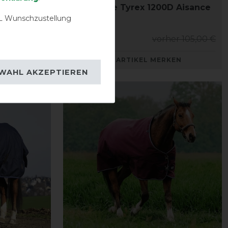
200D AI
Equithème Tyrex 1200D Aisance
 Wunschzustellung
Decke 0g
er 109,90 €
94,50 € *
vorher 105,00 €
KEN
ARTIKEL MERKEN
WAHL AKZEPTIEREN
-10%