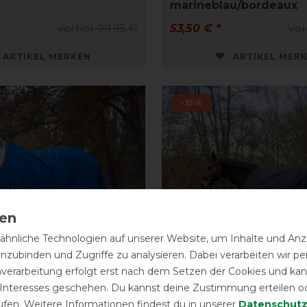
marineblau/bordeaux
vorher 99,95 €
53,50 € *
vor
ARTIKEL MERKEN
ARTIKEL MER
-15%
hnliche Technologien auf unserer Website, um Inhalte und Anze
inzubinden und Zugriffe zu analysieren. Dabei verarbeiten wir 
nverarbeitung erfolgt erst nach dem Setzen der Cookies und kann
 Interesses geschehen. Du kannst deine Zustimmung erteilen o
ufen. Weitere Informationen findest du in unserer
Daten­schutz