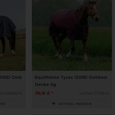
1200D Cmb
Equithème Tyrex 1200D Outdoor
Decke 0g
er 149,90 €
70,15 € *
vorher 77,95 €
KEN
ARTIKEL MERKEN