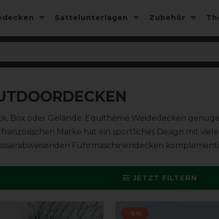
edecken
Sattelunterlagen
Zubehör
T
OUTDOORDECKEN
ck, Box oder Gelände. Equithème Weidedecken genü
ranzösischen Marke hat ein sportliches Design mit viel
wasserabweisenden Führmaschinendecken komplementie
JETZT FILTERN
-5%