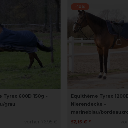
-10%
 Tyrex 600D 150g -
Equithème Tyrex 1200
u/grau
Nierendecke -
marineblau/bordeauxr
vorher 76,95 €
52,15 € *
vor