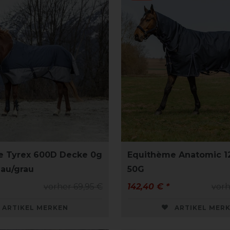
e Tyrex 600D Decke 0g
Equithème Anatomic 
lau/grau
50G
vorher 69,95 €
142,40 € *
vorh
ARTIKEL MERKEN
ARTIKEL MER