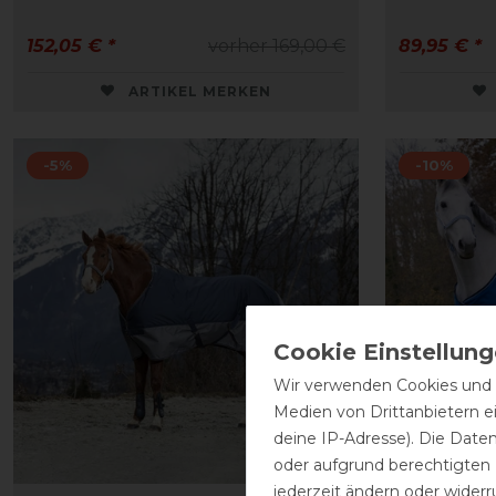
152,05 € *
vorher 169,00 €
89,95 € *
ARTIKEL MERKEN
-5%
-10%
Wir verwenden Cookies und ä
Medien von Drittanbietern e
deine IP-Adresse). Die Date
oder aufgrund berechtigten
jederzeit ändern oder widerr