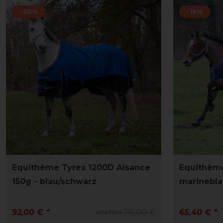
-20%
-15%
Equithème Tyrex 1200D Aisance
Equithème
150g - blau/schwarz
marinebla
92,00 € *
vorher 115,00 €
65,40 € *