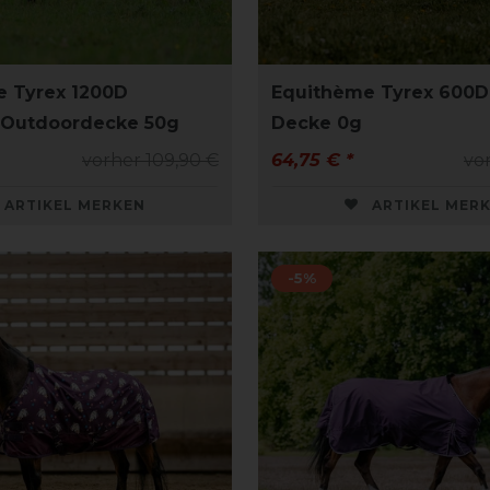
 Tyrex 1200D
Equithème Tyrex 600D
 Outdoordecke 50g
Decke 0g
vorher 109,90 €
64,75 € *
vor
ARTIKEL MERKEN
ARTIKEL MER
-5%