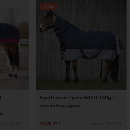
-10%
D
Equithème Tyrex 600D 300g -
marineblau/grau
ot
her 57,95 €
77,35 € *
vorher 85,95 €