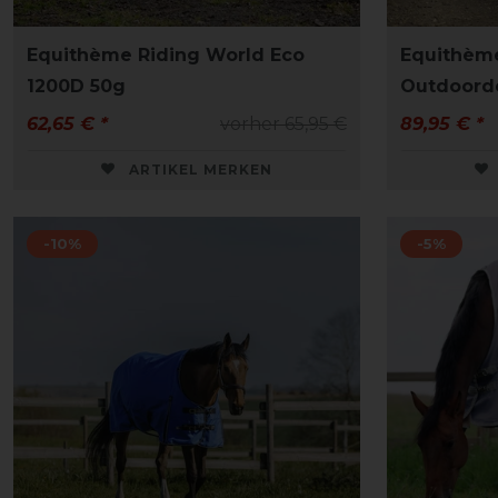
Equithème Riding World Eco
Equithème
1200D 50g
Outdoord
62,65 € *
vorher 65,95 €
89,95 € *
ARTIKEL MERKEN
-10%
-5%