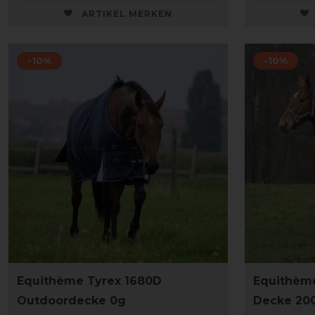
ARTIKEL MERKEN
-10%
-10%
Equithème Tyrex 1680D
Equithèm
Outdoordecke 0g
Decke 200