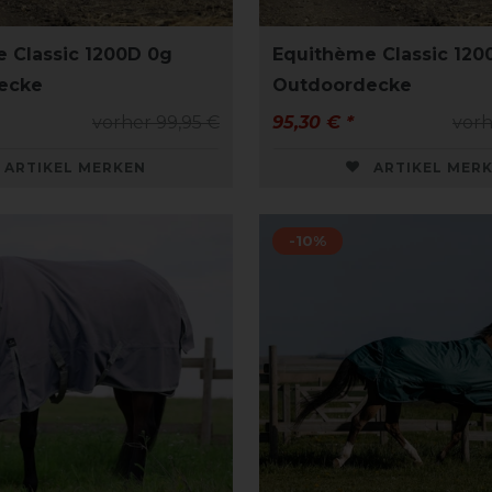
 Classic 1200D 0g
Equithème Classic 120
ecke
Outdoordecke
vorher 99,95 €
95,30 € *
vorh
ARTIKEL MERKEN
ARTIKEL MER
-10%