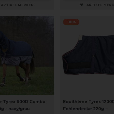
ARTIKEL MERKEN
ARTIKEL MER
-10%
e Tyrex 600D Combo
Equithème Tyrex 1200
g - navy/grau
Fohlendecke 220g -