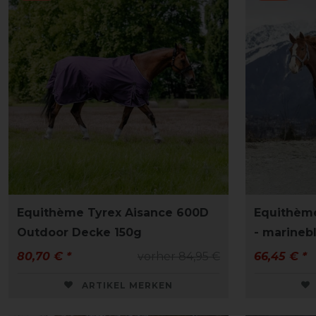
Equithème Tyrex Aisance 600D
Equithèm
Outdoor Decke 150g
- marineb
80,70 € *
vorher 84,95 €
66,45 € *
ARTIKEL MERKEN