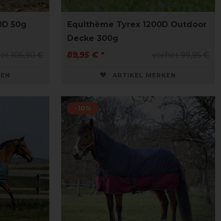
0D 50g
Equithème Tyrex 1200D Outdoor
Decke 300g
er 105,90 €
89,95 € *
vorher 99,95 €
KEN
ARTIKEL MERKEN
-10%