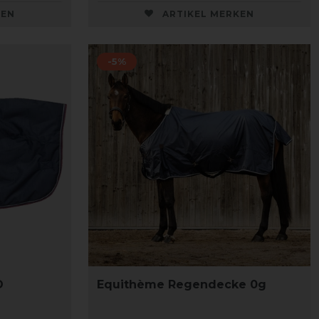
KEN
ARTIKEL MERKEN
-5%
D
Equithème Regendecke 0g