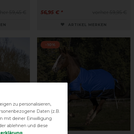
her 59,45 €
56,95 € *
vorher 59,95 €
KEN
ARTIKEL MERKEN
-10%
igen zu personalisieren,
personenbezogene Daten (z.B.
 mit deiner Einwilligung
der ablehnen und diese
­erklärung
.