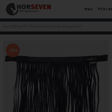
Neu
Pferd
-10%