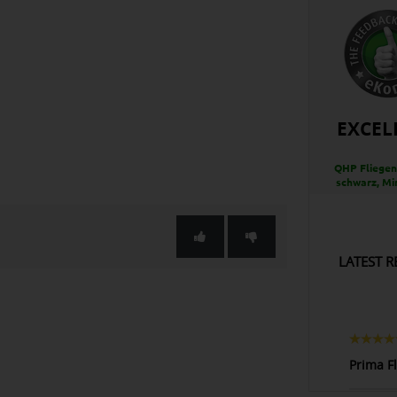
EXCEL
QHP Fliegen
schwarz, Mi
LATEST R
Prima F