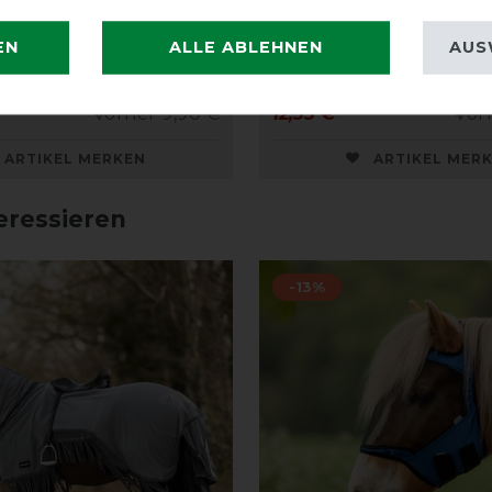
enfransen mit Ohren
QHP Fliegenmaske oh
EN
ALLE ABLEHNEN
AUS
Ohrenschutz
vorher 9,90 €
12,55 € *
vor
ARTIKEL MERKEN
ARTIKEL MER
eressieren
-13%