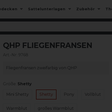
edecken
Sattelunterlagen
Zubehör
T
QHP FLIEGENFRANSEN
Art.-Nr:
9768
Fliegenfransen zweifarbig von QHP
Größe:
Shetty
Mini Shetty
Shetty
Pony
Vollblut
Warmblut
großes Warmblut