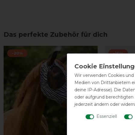
Das perfekte Zubehör für dich
-20%
-10%
Wir verwenden Cookies und ä
Medien von Drittanbietern e
deine IP-Adresse). Die Date
oder aufgrund berechtigten
jederzeit ändern oder widerr
Essenziell