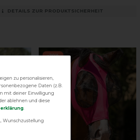
DETAILS ZUR PRODUKTSICHERHEIT
-20%
igen zu personalisieren,
personenbezogene Daten (z.B.
 mit deiner Einwilligung
der ablehnen und diese
­erklärung
.
 Wunschzustellung