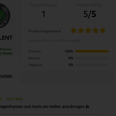
Product Reviews
Product Rating
1
5
/
5
product experience
LENT
calculated from 1 customer reviews
fransen -
Positive
100%
ni Shetty
Neutral
0%
Negative
0%
EVIEWS
29.07.2024
liegenfransen und leicht am Halfter anzubringen 👍