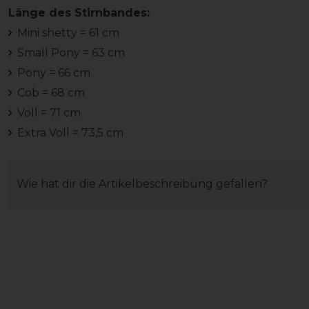
Länge des Stirnbandes:
Mini shetty = 61 cm
Small Pony = 63 cm
Pony = 66 cm
Cob = 68 cm
Voll = 71 cm
Extra Voll = 73,5 cm
Wie hat dir die Artikelbeschreibung gefallen?