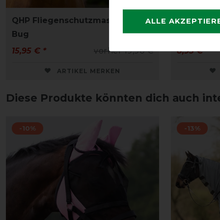
QHP Fliegenschutzmaske Super
QHP Flieg
ALLE AKZEPTIER
Bug
15,95 € *
vorher 19,90 €
8,95 € *
ARTIKEL MERKEN
Diese Produkte könnten dich auch int
-10%
-13%