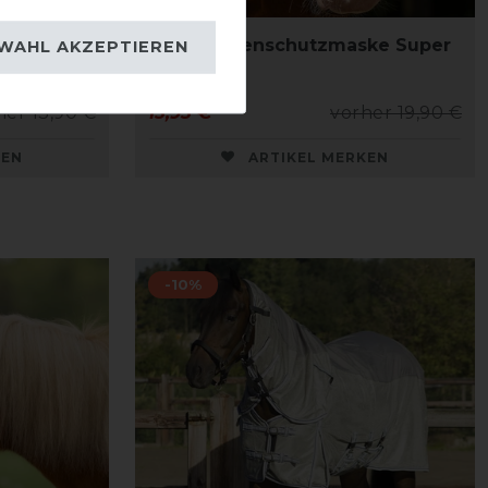
ne
QHP Fliegenschutzmaske Super
WAHL AKZEPTIEREN
Bug
her 13,90 €
15,95 € *
vorher 19,90 €
KEN
ARTIKEL MERKEN
-10%