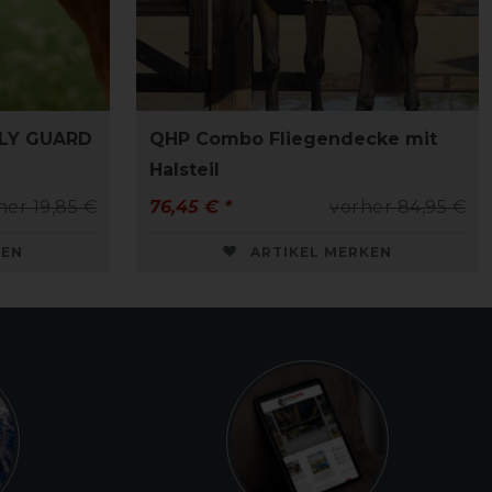
FLY GUARD
QHP Combo Fliegendecke mit
Halsteil
her 19,85 €
76,45 € *
vorher 84,95 €
KEN
ARTIKEL MERKEN