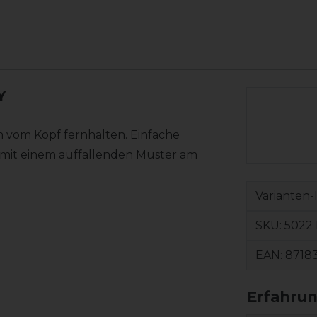
Y
n vom Kopf fernhalten. Einfache
n mit einem auffallenden Muster am
Varianten-
SKU:
5022 
EAN:
8718