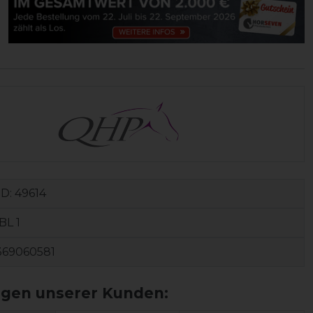
ID:
49614
BL 1
369060581