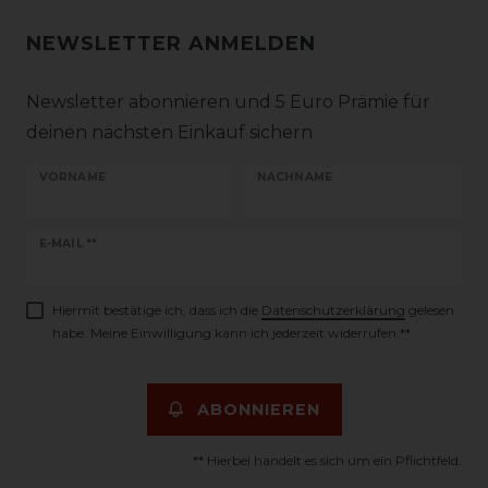
NEWSLETTER ANMELDEN
Newsletter abonnieren und 5 Euro Prämie für
deinen nächsten Einkauf sichern
VORNAME
NACHNAME
Newsletter
E-MAIL **
Honig
Hiermit bestätige ich, dass ich die
Daten­schutz­erklärung
gelesen
habe. Meine Einwilligung kann ich jederzeit widerrufen.**
ABONNIEREN
** Hierbei handelt es sich um ein Pflichtfeld.