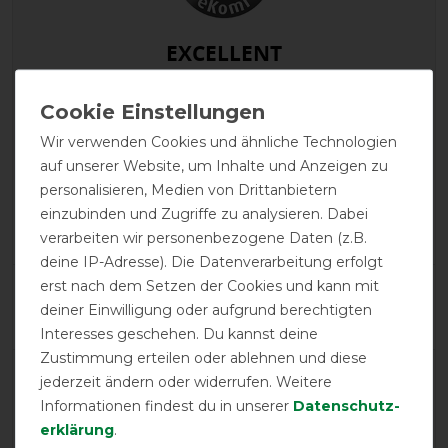
EXCELLENT
QHP Regendecke Turnout
Luxus 0g - navy, 155
Wir verwenden Cookies und ähnliche Technologien
auf unserer Website, um Inhalte und Anzeigen zu
personalisieren, Medien von Drittanbietern
Product Reviews
einzubinden und Zugriffe zu analysieren. Dabei
2
verarbeiten wir personenbezogene Daten (z.B.
deine IP-Adresse). Die Datenverarbeitung erfolgt
erst nach dem Setzen der Cookies und kann mit
Product Rating
deiner Einwilligung oder aufgrund berechtigten
5
/
5
Interesses geschehen. Du kannst deine
Zustimmung erteilen oder ablehnen und diese
jederzeit ändern oder widerrufen. Weitere
product experience
Informationen findest du in unserer
Daten­schutz­
erklärung
.