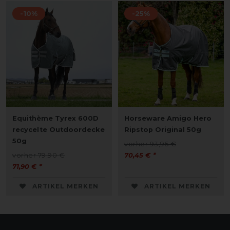
-10%
-25%
Equithème Tyrex 600D
Horseware Amigo Hero
recycelte Outdoordecke
Ripstop Original 50g
50g
vorher 93,95 €
vorher 79,90 €
70,45 € *
71,90 € *
ARTIKEL MERKEN
ARTIKEL MERKEN