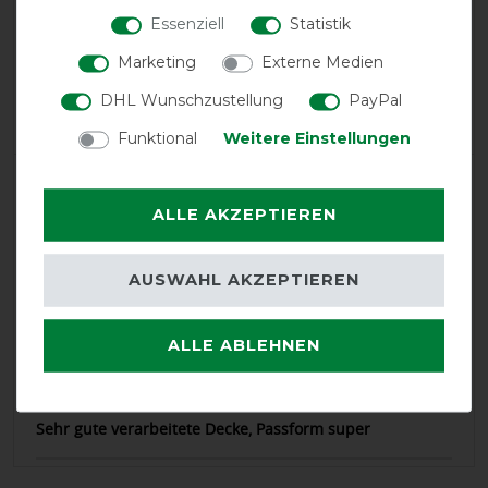
calculated from 2 customer reviews
Essenziell
Statistik
Positive
100%
Marketing
Externe Medien
Neutral
0%
DHL Wunschzustellung
PayPal
Negative
0%
Funktional
Weitere Einstellungen
LATEST REVIEWS
ALLE AKZEPTIEREN
22.09.2024
Schöne leichte Regendecke mit glattem Innenfutter.
Meine Stute ist für ihre Größe etwas lang geraten. Die
AUSWAHL AKZEPTIEREN
Decke reicht seitlich schön weit runter. Für mein kleines
Pony allerdings so leider etwas zu weit, welches aber am
Körperbau des Ponys liegt und nicht an der Decke.
ALLE ABLEHNEN
21.07.2024
Sehr gute verarbeitete Decke, Passform super