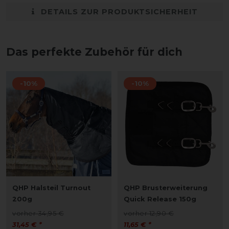
DETAILS ZUR PRODUKTSICHERHEIT
Das perfekte Zubehör für dich
-10%
-10%
QHP Halsteil Turnout
QHP Brusterweiterung
200g
Quick Release 150g
vorher 34,95 €
vorher 12,90 €
31,45 € *
11,65 € *