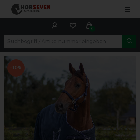
☰
0
-10%