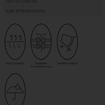
SKU:
6173 NA 185
EAN:
8718369264934
atmungsaktiv
Doppelter
Halsteil möglich
Frontverschluss