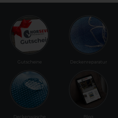
Gutscheine
Deckenreparatur
Deckenwäsche
Blog