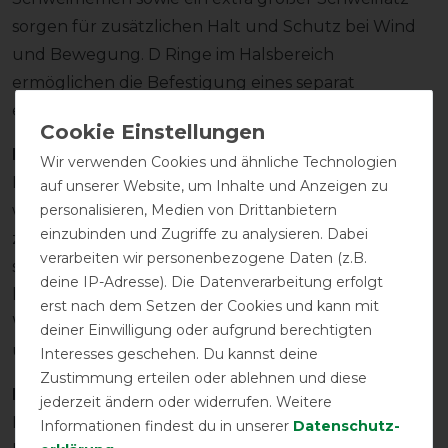
sorgen für zusätzlichen Halt und Schutz bei Wind
und Bewegung. D Ringe im Halsbereich
ermöglichen die Befestigung eines separat
erhältlichen Halsteils.
Eigenschaften
Wir verwenden Cookies und ähnliche Technologien
Die Turnout-Decke ist für den Einsatz in der
auf unserer Website, um Inhalte und Anzeigen zu
personalisieren, Medien von Drittanbietern
warmen Jahreszeit konzipiert und schützt
einzubinden und Zugriffe zu analysieren. Dabei
zuverlässig vor Regen und Wind. Das
verarbeiten wir personenbezogene Daten (z.B.
strapazierfähige Ripstop Material unterstützt eine
deine IP-Adresse). Die Datenverarbeitung erfolgt
lange Nutzungsdauer auch bei regelmäßigem
erst nach dem Setzen der Cookies und kann mit
Weideeinsatz. Schwarze Metallbeschläge aus Zink
deiner Einwilligung oder aufgrund berechtigten
und Stahl ergänzen die funktionale Ausstattung.
Interesses geschehen. Du kannst deine
Zustimmung erteilen oder ablehnen und diese
Pflegehinweis
jederzeit ändern oder widerrufen. Weitere
Maschinenwaschbar bei 30 Grad. Vorzugsweise
Informationen findest du in unserer
Daten­schutz­