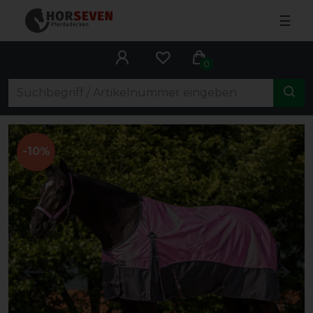
☰
0
-10%