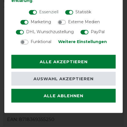
erklärung
.
keinen Weichspüler verwenden und nicht im
Trockner trocknen. Nicht chemisch reinigen.
Essenziell
Statistik
Marketing
Externe Medien
Wie hat dir die Artikelbeschreibung
DHL Wunschzustellung
PayPal
gefallen?
Funktional
Weitere Einstellungen
ALLE AKZEPTIEREN
AUSWAHL AKZEPTIEREN
ALLE ABLEHNEN
Varianten-ID:
89131
SKU:
6397 CHP 185
EAN:
8718369355250