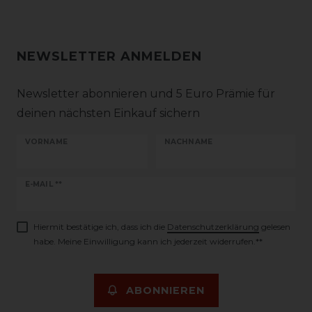
NEWSLETTER ANMELDEN
Newsletter abonnieren und 5 Euro Prämie für
deinen nächsten Einkauf sichern
VORNAME
NACHNAME
Newsletter
E-MAIL **
Honig
Hiermit bestätige ich, dass ich die
Daten­schutz­erklärung
gelesen
habe. Meine Einwilligung kann ich jederzeit widerrufen.**
ABONNIEREN