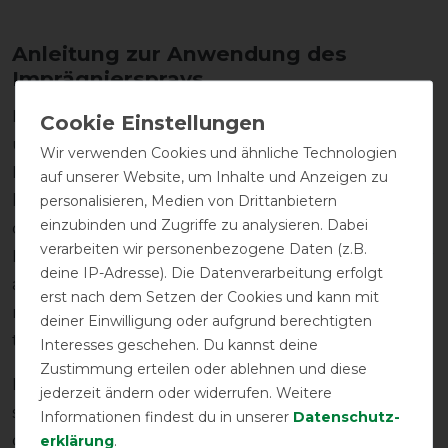
Anleitung zur Anwendung des
Imprägniersprays
Das kellX Imprägnierspray ist frei von Lösemitteln
und basiert auf Wasser, sodass es bedenkenlos in
Wir verwenden Cookies und ähnliche Technologien
Innenräumen oder im Stall verwendet werden
auf unserer Website, um Inhalte und Anzeigen zu
kann. Die Anwendung ist kinderleicht: Sprühen Sie
personalisieren, Medien von Drittanbietern
einzubinden und Zugriffe zu analysieren. Dabei
das Spray einfach nach der Wäsche aus etwa 30 cm
verarbeiten wir personenbezogene Daten (z.B.
Entfernung auf die noch feuchte Pferdedecke oder
deine IP-Adresse). Die Datenverarbeitung erfolgt
andere Textilien. Lassen Sie das Ganze dann
erst nach dem Setzen der Cookies und kann mit
mindestens 3 Stunden bei Zimmertemperatur
deiner Einwilligung oder aufgrund berechtigten
trocknen.
Interesses geschehen. Du kannst deine
Zustimmung erteilen oder ablehnen und diese
Du weißt nicht, wie du deine Decken waschen
jederzeit ändern oder widerrufen. Weitere
sollst? Nutze unseren
Pferdedecken-Waschservice
Informationen findest du in unserer
Daten­schutz­
oder wasche selbst mit dem
kellX Membran
erklärung
.