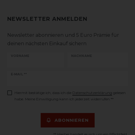
NEWSLETTER ANMELDEN
Newsletter abonnieren und 5 Euro Prämie für
deinen nächsten Einkauf sichern
VORNAME
NACHNAME
Newsletter
E-MAIL **
Honig
Hiermit bestätige ich, dass ich die
Daten­schutz­erklärung
gelesen
habe. Meine Einwilligung kann ich jederzeit widerrufen.**
ABONNIEREN
** Hierbei handelt es sich um ein Pflichtfeld.