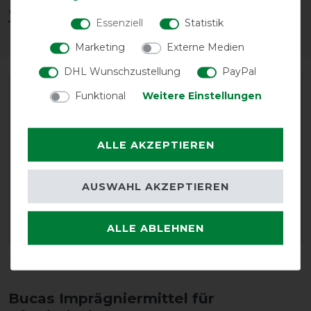
Waschmittel 1000ml.
Essenziell
Statistik
Marketing
Externe Medien
DHL Wunschzustellung
PayPal
Wie oft sollte man Pferdedecken
Funktional
Weitere Einstellungen
Imprägnieren?
Wie lange hält die Imprägnierung
an?
ALLE AKZEPTIEREN
Wann muss ich meine
AUSWAHL AKZEPTIEREN
Pferdedecke imprägnieren?
Kann ich alle Arten von
ALLE ABLEHNEN
Pferdedecken imprägnieren?
Bucas Imprägniermittel für