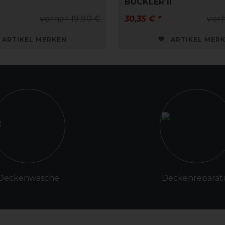
BUCKLER II
vorher 19,90 €
30,35 € *
vorh
ARTIKEL MERKEN
ARTIKEL MER
Deckenwäsche
Deckenreparat