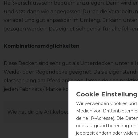
Reißverschluss sehr bequem anzulegen. Dann wird er 
und sitzt dann wie angegossen. Durch die Verarbeitung
variabel und gut anpassbar im Umfang. Er kann unter
gezogen werden. Das eignet sich genial für alle fell
Kombinationsmöglichkeiten
Diese Decken sind sehr gut als Unterdecken unter alle
Weide- oder Regendecke geeignet. Da sie eigenständi
elastisch-eng am Pferd anliegen, lassen sie sich prakt
jeden Fabrikats / Marke kombinieren.
Wir verwenden Cookies und ä
Medien von Drittanbietern e
Wie hat dir die Artikelbeschreibung gefallen?
deine IP-Adresse). Die Date
oder aufgrund berechtigten
jederzeit ändern oder widerr