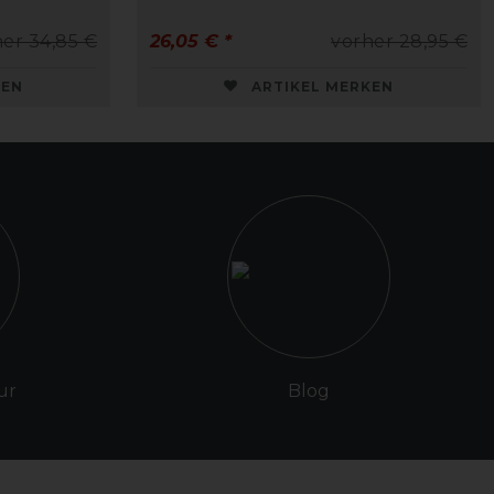
er 34,85 €
26,05 € *
vorher 28,95 €
KEN
ARTIKEL MERKEN
ur
Blog