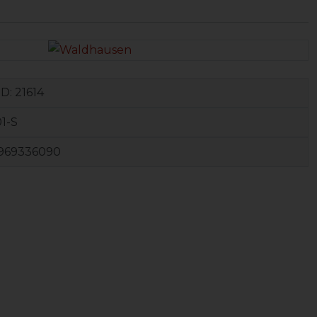
ID:
21614
1-S
969336090