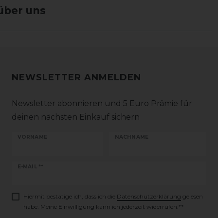
über uns
NEWSLETTER ANMELDEN
Newsletter abonnieren und 5 Euro Prämie für
deinen nächsten Einkauf sichern
VORNAME
NACHNAME
Newsletter
E-MAIL **
Honig
Hiermit bestätige ich, dass ich die
Daten­schutz­erklärung
gelesen
habe. Meine Einwilligung kann ich jederzeit widerrufen.**