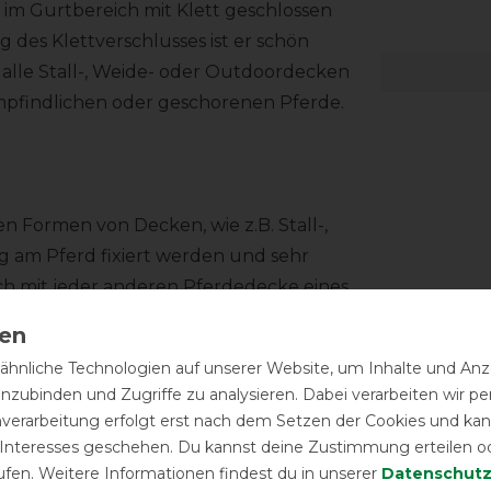
im Gurtbereich mit Klett geschlossen
 des Klettverschlusses ist er schön
 alle Stall-, Weide- oder Outdoordecken
-empfindlichen oder geschorenen Pferde.
n Formen von Decken, wie z.B. Stall-,
g am Pferd fixiert werden und sehr
isch mit jeder anderen Pferdedecke eines
hnliche Technologien auf unserer Website, um Inhalte und Anze
inzubinden und Zugriffe zu analysieren. Dabei verarbeiten wir 
nverarbeitung erfolgt erst nach dem Setzen der Cookies und kann
 Interesses geschehen. Du kannst deine Zustimmung erteilen o
ufen. Weitere Informationen findest du in unserer
Daten­schutz