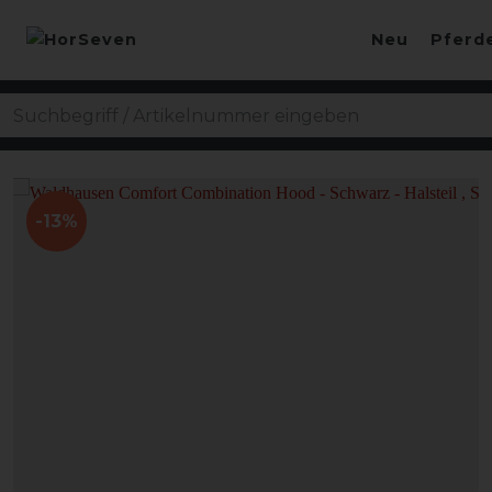
Neu
Pferd
-13%