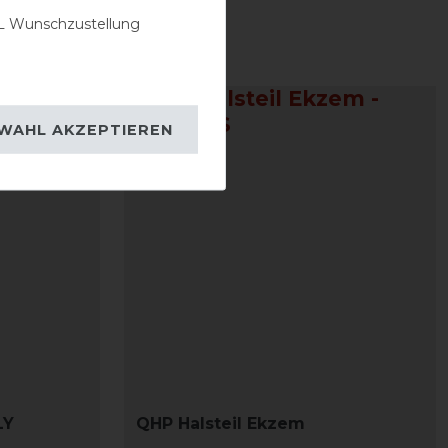
 Wunschzustellung
-10%
WAHL AKZEPTIEREN
LY
QHP Halsteil Ekzem