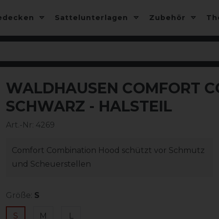
edecken
Sattelunterlagen
Zubehör
T
WALDHAUSEN COMFORT CO
SCHWARZ - HALSTEIL
Art.-Nr:
4269
Comfort Combination Hood schützt vor Schmutz
und Scheuerstellen
Größe:
S
S
M
L