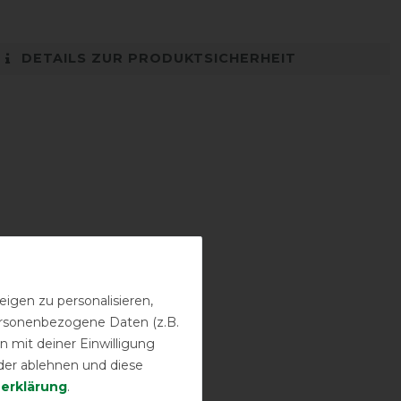
DETAILS ZUR PRODUKTSICHERHEIT
igen zu personalisieren,
personenbezogene Daten (z.B.
 mit deiner Einwilligung
der ablehnen und diese
­erklärung
.