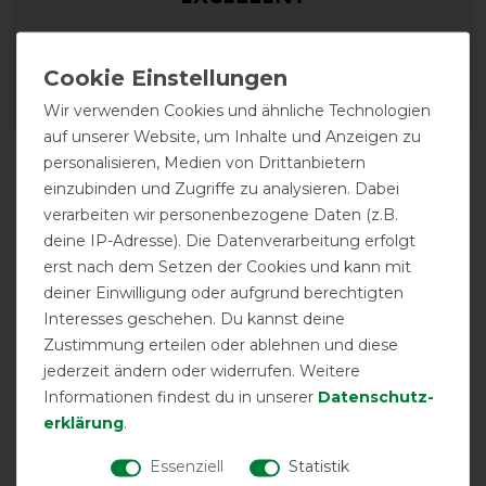
Waldhausen Economic
Fleecedecke
Wir verwenden Cookies und ähnliche Technologien
auf unserer Website, um Inhalte und Anzeigen zu
Product Reviews
personalisieren, Medien von Drittanbietern
2
einzubinden und Zugriffe zu analysieren. Dabei
verarbeiten wir personenbezogene Daten (z.B.
deine IP-Adresse). Die Datenverarbeitung erfolgt
Product Rating
erst nach dem Setzen der Cookies und kann mit
5
/
5
deiner Einwilligung oder aufgrund berechtigten
Interesses geschehen. Du kannst deine
Zustimmung erteilen oder ablehnen und diese
product experience
jederzeit ändern oder widerrufen. Weitere
Informationen findest du in unserer
Daten­schutz­
erklärung
.
calculated from 2 customer reviews
Essenziell
Statistik
Positive
100%