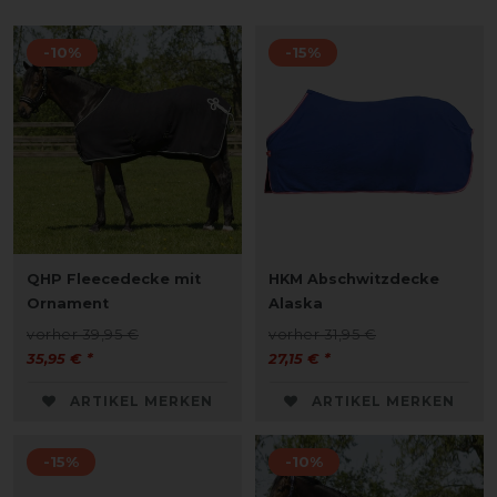
-10%
-15%
QHP Fleecedecke mit
HKM Abschwitzdecke
Ornament
Alaska
vorher 39,95 €
vorher 31,95 €
35,95 € *
27,15 € *
ARTIKEL MERKEN
ARTIKEL MERKEN
-15%
-10%