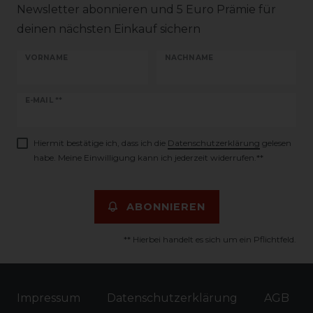
Newsletter abonnieren und 5 Euro Prämie für
deinen nächsten Einkauf sichern
VORNAME
NACHNAME
Newsletter
E-MAIL **
Honig
Hiermit bestätige ich, dass ich die
Daten­schutz­erklärung
gelesen
habe. Meine Einwilligung kann ich jederzeit widerrufen.**
ABONNIEREN
** Hierbei handelt es sich um ein Pflichtfeld.
Impressum
Daten­schutz­erklärung
AGB