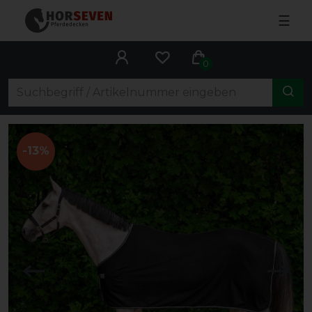
☰
0
-13%