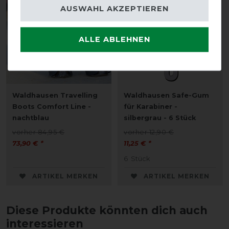
AUSWAHL AKZEPTIEREN
ALLE ABLEHNEN
Waldhausen Travelling
Waldhausen Safe-Gum
Boots Comfort Line -
für Karabiner -
nachtblau
silbergrau - 6 Stück
vorher 84,95 €
vorher 12,90 €
73,90 € *
11,25 € *
6
Stück
ARTIKEL MERKEN
ARTIKEL MERKEN
Diese Produkte könnten dich auch
interessieren