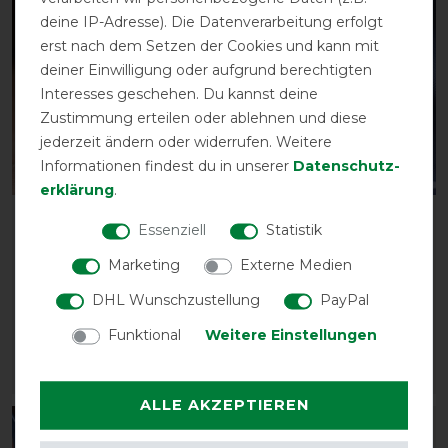
-13%
-13%
deine IP-Adresse). Die Datenverarbeitung erfolgt
erst nach dem Setzen der Cookies und kann mit
deiner Einwilligung oder aufgrund berechtigten
Interesses geschehen. Du kannst deine
Zustimmung erteilen oder ablehnen und diese
jederzeit ändern oder widerrufen. Weitere
Informationen findest du in unserer
Daten­schutz­
Bestseller
erklärung
.
Waldhausen Health +
Waldhausen Safe-Gum
Essenziell
Statistik
Care Hot & Cold
für T-Verschlüsse -
Gamasche
silbergrau - 6 Stück
Marketing
Externe Medien
vorher 27,95 €
vorher 12,90 €
DHL Wunschzustellung
PayPal
24,30 € *
11,25 € *
Funktional
Weitere Einstellungen
6
Stück
ARTIKEL MERKEN
ARTIKEL MERKEN
ALLE AKZEPTIEREN
-13%
-13%