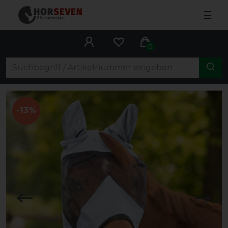
☰
0
-13%