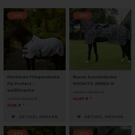
-20%
-13%
HorSeven Fliegendecke
Busse Ausreitdecke
Fly Protect -
MOSKITO ZEBRA III
weiß/marine
vorher 49,00 €
vorher 64,95 €
42,60 € *
51,95 € *
ARTIKEL MERKEN
ARTIKEL MERKEN
-20%
-20%