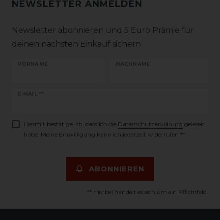
NEWSLETTER ANMELDEN
Newsletter abonnieren und 5 Euro Prämie für
deinen nächsten Einkauf sichern
VORNAME
NACHNAME
Newsletter
E-MAIL **
Honig
Hiermit bestätige ich, dass ich die
Daten­schutz­erklärung
gelesen
habe. Meine Einwilligung kann ich jederzeit widerrufen.**
ABONNIEREN
** Hierbei handelt es sich um ein Pflichtfeld.