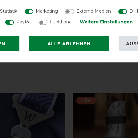
Passt u
Statistik
Marketing
Externe Medien
DHL
PayPal
Funktional
Weitere Einstellungen
Sehr gu
EN
ALLE ABLEHNEN
AUS
-13%