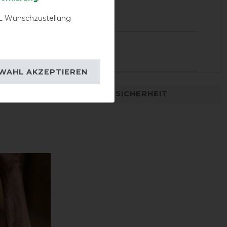
20.05.2025
nd hält gut
 Wunschzustellung
12.08.2021
te Qualität
WAHL AKZEPTIEREN
DETAILS ZUR PRODUKTSICHERHEIT