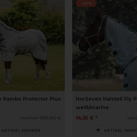
-20%
 Rambo Protector Plus
HorSeven Halsteil Fly P
weiß/marine
vorher 189,90 €
14,35 € *
vor
ARTIKEL MERKEN
ARTIKEL MER