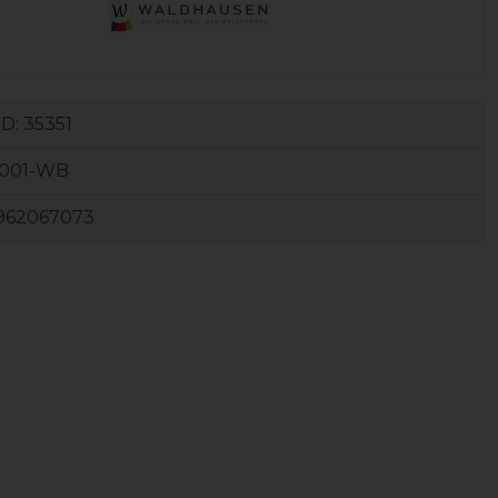
ID:
35351
7001-WB
962067073