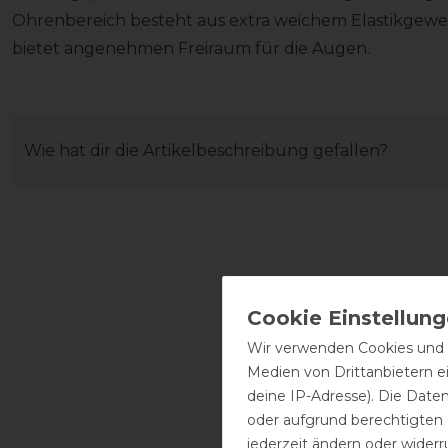
Ohrenbereich besteht aus extra weichem Elastikgeweb
bietet angenehmen Freiraum für die Augen.
Wie hat dir die Artikelbeschreibung gefallen?
Wir verwenden Cookies und ä
Medien von Drittanbietern e
deine IP-Adresse). Die Date
oder aufgrund berechtigten
jederzeit ändern oder widerr