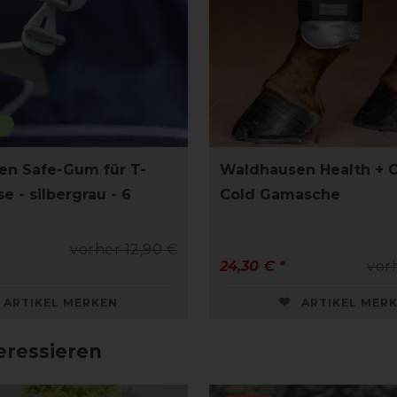
r
n Safe-Gum für T-
Waldhausen Health + C
e - silbergrau - 6
Cold Gamasche
vorher 12,90 €
24,30 € *
vor
ARTIKEL MERKEN
ARTIKEL MER
eressieren