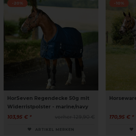
-20%
-10%
HorSeven Regendecke 50g mit
Horseware
Widerristpolster - marine/navy
103,95 € *
vorher 129,90 €
170,95 € *
ARTIKEL MERKEN