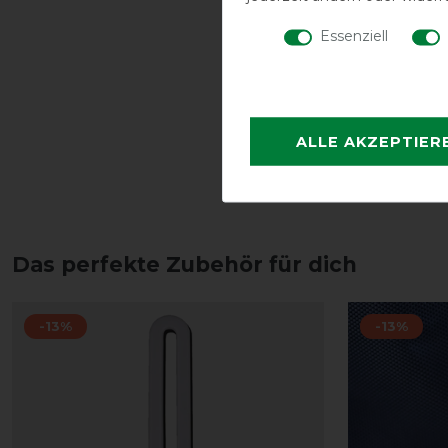
Essenziell
ALLE AKZEPTIER
Das perfekte Zubehör für dich
-13%
-13%