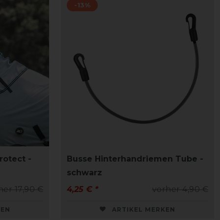
-13%
rotect -
Busse Hinterhandriemen Tube -
schwarz
her 17,90 €
4,25 € *
vorher 4,90 €
KEN
ARTIKEL MERKEN