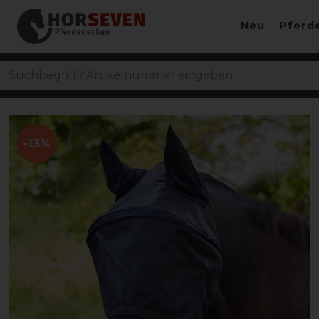
Neu
Pferd
-13%