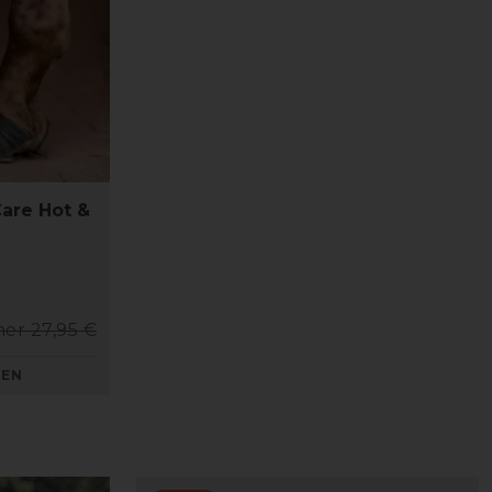
are Hot &
her 27,95 €
KEN