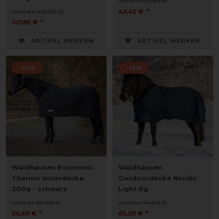
vorher 49,95 €
vorher 169,90 €
43,45 € *
147,85 € *
ARTIKEL MERKEN
ARTIKEL MERKEN
-13%
-13%
Waldhausen Economic
Waldhausen
Thermo Unterdecke
Outdoordecke Nordic
200g - schwarz
Light 0g
vorher 64,95 €
vorher 74,95 €
56,50 € *
65,20 € *