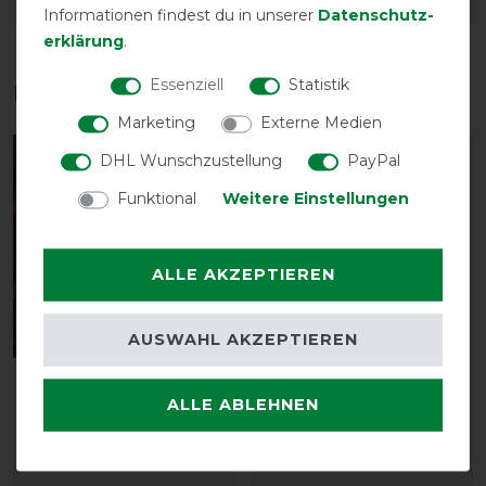
DETAILS ZUR PRODUKTSICHERHEIT
Informationen findest du in unserer
Daten­schutz­
erklärung
.
Essenziell
Statistik
Das perfekte Zubehör für dich
Marketing
Externe Medien
DHL Wunschzustellung
PayPal
-13%
-10%
Funktional
Weitere Einstellungen
ALLE AKZEPTIEREN
Neu
AUSWAHL AKZEPTIEREN
Waldhausen Stay-Clean
kellX Membran
ALLE ABLEHNEN
Inlay, 3-er Pack
Waschmittel 1000ml
vorher 11,90 €
vorher 15,90 €
10,35 € *
ab 13,45 € *