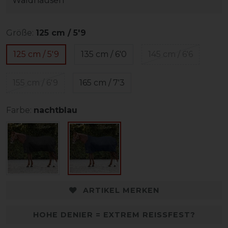
Waldhausen
Größe:
125 cm / 5'9
125 cm / 5'9
135 cm / 6'0
145 cm / 6'6
155 cm / 6'9
165 cm / 7'3
Farbe:
nachtblau
ARTIKEL MERKEN
HOHE DENIER = EXTREM REISSFEST?