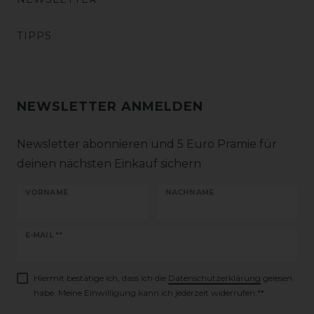
TIPPS
NEWSLETTER ANMELDEN
Newsletter abonnieren und 5 Euro Prämie für
deinen nächsten Einkauf sichern
VORNAME
NACHNAME
Newsletter
E-MAIL **
Honig
Hiermit bestätige ich, dass ich die
Daten­schutz­erklärung
gelesen
habe. Meine Einwilligung kann ich jederzeit widerrufen.**