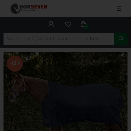
☰
0
-13%