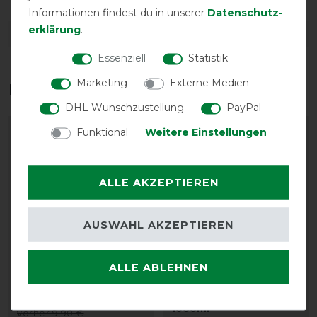
Informationen findest du in unserer
Daten­schutz­
erklärung
.
DETAILS ZUR PRODUKTSICHERHEIT
Essenziell
Statistik
Marketing
Externe Medien
Das perfekte Zubehör für dich
DHL Wunschzustellung
PayPal
Funktional
Weitere Einstellungen
-13%
-10%
ALLE AKZEPTIEREN
AUSWAHL AKZEPTIEREN
Bestseller
ALLE ABLEHNEN
Waldhausen PVC
kellX Imprägnierspray
Schweifriemen
für Pferdedecken -
1000ml
vorher 9,90 €