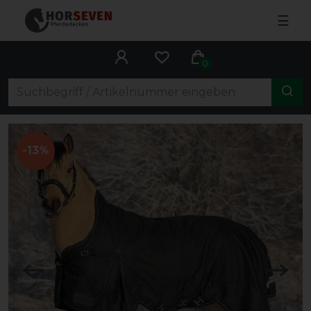
☰
0
-13%