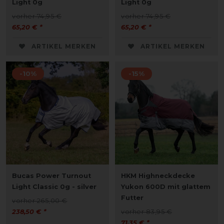
Light 0g
Light 0g
vorher 74,95 €
vorher 74,95 €
65,20 € *
65,20 € *
ARTIKEL MERKEN
ARTIKEL MERKEN
-10%
-15%
Bucas Power Turnout
HKM Highneckdecke
Light Classic 0g - silver
Yukon 600D mit glattem
Futter
vorher 265,00 €
238,50 € *
vorher 83,95 €
71,35 € *