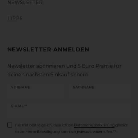
NEWSLETTER
TIPPS
NEWSLETTER ANMELDEN
Newsletter abonnieren und 5 Euro Prämie für
deinen nächsten Einkauf sichern
VORNAME
NACHNAME
Newsletter
E-MAIL **
Honig
Hiermit bestätige ich, dass ich die
Daten­schutz­erklärung
gelesen
habe. Meine Einwilligung kann ich jederzeit widerrufen.**