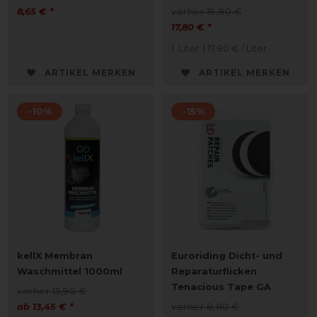
8,65 € *
vorher 19,80 €
17,80 € *
1
Liter
| 17,80 € / Liter
ARTIKEL MERKEN
ARTIKEL MERKEN
-10%
-15%
kellX Membran
Euroriding Dicht- und
Waschmittel 1000ml
Reparaturflicken
Tenacious Tape GA
vorher 15,90 €
ab 13,45 € *
vorher 8,80 €