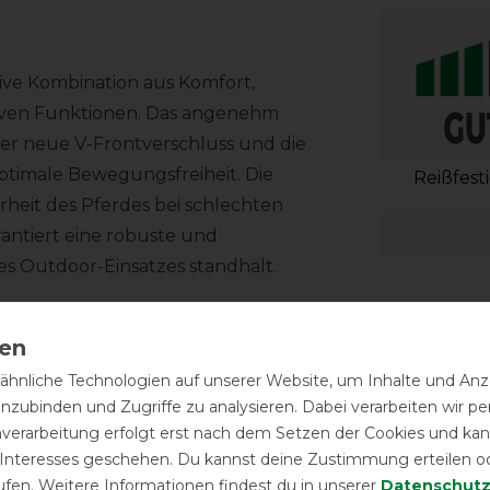
ive Kombination aus Komfort,
tiven Funktionen. Das angenehm
Der neue V-Frontverschluss und die
ptimale Bewegungsfreiheit. Die
Reißfest
erheit des Pferdes bei schlechten
rantiert eine robuste und
es Outdoor-Einsatzes standhält.
inen höher geschnittenen Hals wodurch
ndert werden.
hnliche Technologien auf unserer Website, um Inhalte und Anze
inzubinden und Zugriffe zu analysieren. Dabei verarbeiten wir 
nverarbeitung erfolgt erst nach dem Setzen der Cookies und kann
 Interesses geschehen. Du kannst deine Zustimmung erteilen o
ufen. Weitere Informationen findest du in unserer
Daten­schutz