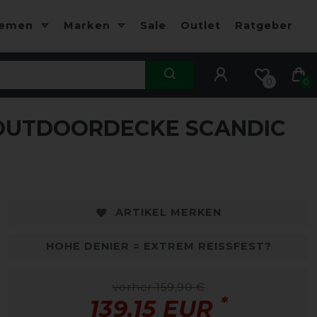
hemen
Marken
Sale
Outlet
Ratgeber
0
0
OUTDOORDECKE SCANDIC
ARTIKEL MERKEN
HOHE DENIER = EXTREM REISSFEST?
vorher 159,90 €
*
139,15 EUR