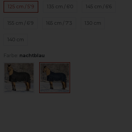
125 cm / 5'9
135 cm / 6'0
145 cm / 6'6
155 cm / 6'9
165 cm / 7'3
130 cm
140 cm
Farbe:
nachtblau