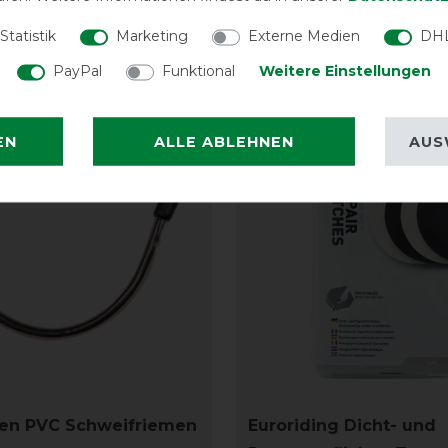
Statistik
Marketing
Externe Medien
DHL
PayPal
Funktional
Weitere Einstellungen
-15%
EN
ALLE ABLEHNEN
AUS
en PVC Schweifriemen
Euroriding Dicht- und