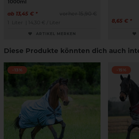
1000ml
ab 13,45 € *
vorher 15,90 €
8,65 € *
1
Liter
| 14,30 € / Liter
ARTIKEL MERKEN
Diese Produkte könnten dich auch int
-13%
-15%