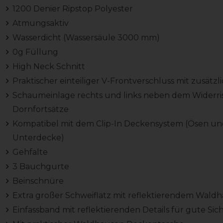
1200 Denier Ripstop Polyester
Atmungsaktiv
Wasserdicht (Wassersäule 3000 mm)
0g Füllung
High Neck Schnitt
Praktischer einteiliger V-Frontverschluss mit zusätz
Schaumeinlage rechts und links neben dem Widerris
Dornfortsätze
Kompatibel mit dem Clip-In Deckensystem (Ösen und
Unterdecke)
Gehfalte
3 Bauchgurte
Beinschnüre
Extra großer Schweiflatz mit reflektierendem Wald
Einfassband mit reflektierenden Details für gute Sic