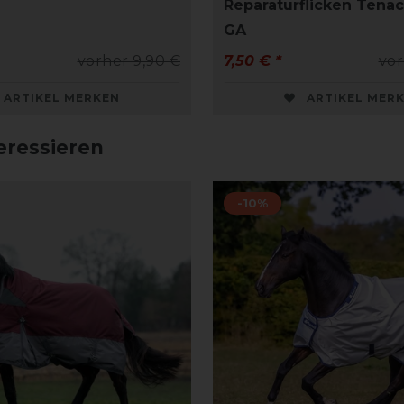
Reparaturflicken Tena
GA
vorher 9,90 €
7,50 € *
vor
ARTIKEL MERKEN
ARTIKEL MER
eressieren
-10%