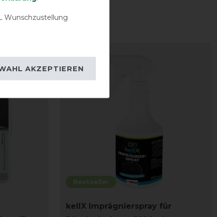
 Wunschzustellung
-10%
WAHL AKZEPTIEREN
Bestseller
kellX Imprägnierspray für