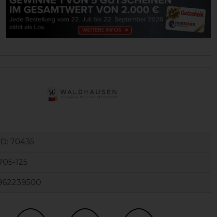
ID:
70435
705-125
962239500