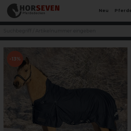
Neu
Pferd
-13%