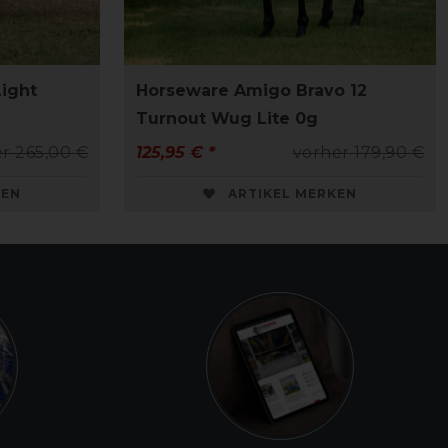
ight
Horseware Amigo Bravo 12
Turnout Wug Lite 0g
r 265,00 €
125,95 € *
vorher 179,90 €
KEN
ARTIKEL MERKEN