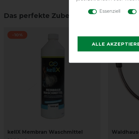
Essenziell
Das perfekte Zubehör für dich
-10%
-13%
ALLE AKZEPTIER
kellX Membran Waschmittel
Waldhaus