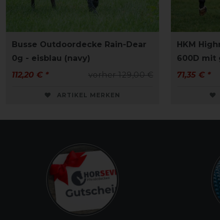
Busse Outdoordecke Rain-Dear
HKM High
0g - eisblau (navy)
600D mit 
112,20 € *
vorher 129,00 €
71,35 € *
ARTIKEL MERKEN