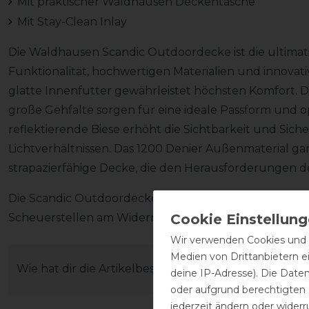
Mit praktischer Waldhausen Deckentasche
Mit Stay-Clean Inlay
Die Waldhausen Scandic Outdoordecke ist die ultimat
Funktionalität, hochwertigen Materialien und innova
glatte Innenfutter gewährleistet höchsten Komfort. 
große Gehfalte sorgen für eine ideale Passform und o
reflektierende Biese erhöht die Sichtbarkeit und Sich
Lichtverhältnissen. Das 1200 Denier Außenmaterial ga
strapazierfähige Decke, die den Herausforderungen d
Die Scandic Outdoordecke High Neck verfügt über e
Scheuerstellen am Widerrist und Mähnenkamm verhi
Wir verwenden Cookies und ä
Medien von Drittanbietern e
Wie hat dir die Artikelbeschreibung gefallen?
deine IP-Adresse). Die Date
oder aufgrund berechtigten
jederzeit ändern oder widerr