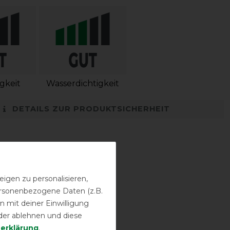
igkeit
Wasserdichtigkeit
DETAILS ZUR PRODUKTSICHERHEIT
igen zu personalisieren,
personenbezogene Daten (z.B.
 mit deiner Einwilligung
der ablehnen und diese
­erklärung
.