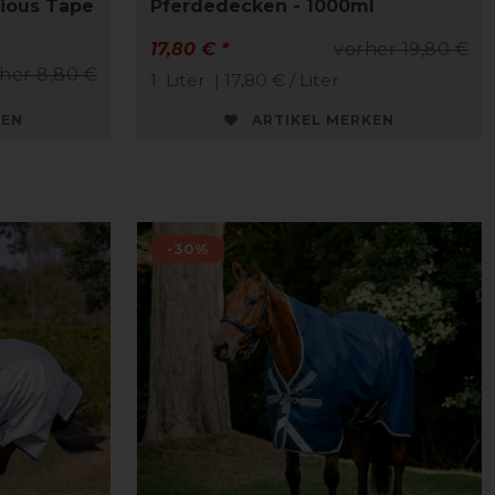
cious Tape
Pferdedecken - 1000ml
17,80 € *
vorher 19,80 €
her 8,80 €
1
Liter
| 17,80 € / Liter
KEN
ARTIKEL MERKEN
-30%