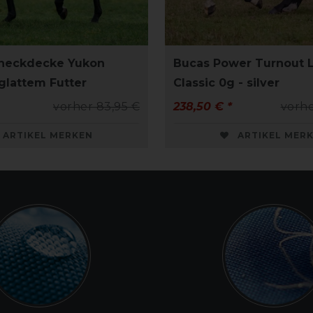
neckdecke Yukon
Bucas Power Turnout L
glattem Futter
Classic 0g - silver
vorher 83,95 €
238,50 € *
vorhe
ARTIKEL MERKEN
ARTIKEL MER