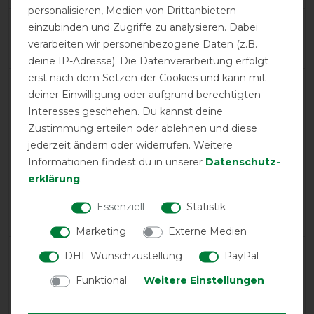
personalisieren, Medien von Drittanbietern
Product Rating
einzubinden und Zugriffe zu analysieren. Dabei
5
/
5
verarbeiten wir personenbezogene Daten (z.B.
deine IP-Adresse). Die Datenverarbeitung erfolgt
erst nach dem Setzen der Cookies und kann mit
deiner Einwilligung oder aufgrund berechtigten
product experience
Interesses geschehen. Du kannst deine
Zustimmung erteilen oder ablehnen und diese
calculated from 1 customer reviews
jederzeit ändern oder widerrufen. Weitere
Informationen findest du in unserer
Daten­schutz­
Positive
100%
erklärung
.
Neutral
0%
Essenziell
Statistik
Negative
0%
Marketing
Externe Medien
LATEST REVIEWS
DHL Wunschzustellung
PayPal
26.01.2025
Funktional
Weitere Einstellungen
Tolle Decke, super Qualität, Passt perfekt