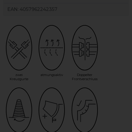
EAN:
4057962242357
zwei
atmungsaktiv
Doppelter
Kreuzgurte
Frontverschluss