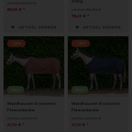
200g
vorher 99,95 €
89,95 € *
vorher 89,95 €
78,25 € *
ARTIKEL MERKEN
ARTIKEL MERKEN
-13%
-13%
Neu
Neu
Waldhausen Economic
Waldhausen Economic
Fleecedecke
Fleecedecke
vorher 24,90 €
vorher 24,90 €
21,70 € *
21,70 € *