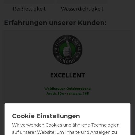
Reißfestigkeit
Wasserdichtigkeit
EXCELLENT
Waldhausen Outdoordecke
Arctic 50g - schwarz, 165
Product Reviews
Wir verwenden Cookies und ähnliche Technologien
1
auf unserer Website, um Inhalte und Anzeigen zu