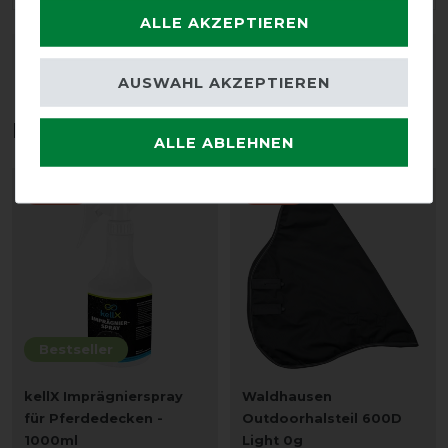
ALLE AKZEPTIEREN
DETAILS ZUR PRODUKTSICHERHEIT
AUSWAHL AKZEPTIEREN
Das perfekte Zubehör für dich
ALLE ABLEHNEN
-10%
-13%
Bestseller
kellX Imprägnierspray
Waldhausen
für Pferdedecken -
Outdoorhalsteil 600D
1000ml
Light 0g