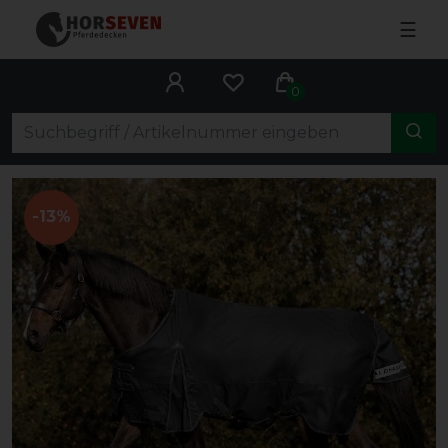
☰
0
-13%