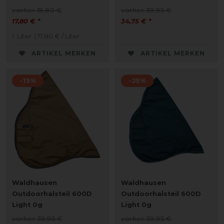
vorher 19,80 €
vorher 39,95 €
17,80 € *
34,75 € *
1
Liter
| 17,80 € / Liter
ARTIKEL MERKEN
ARTIKEL MERKEN
-13%
-25%
Waldhausen
Waldhausen
Outdoorhalsteil 600D
Outdoorhalsteil 600D
Light 0g
Light 0g
vorher 39,95 €
vorher 39,95 €