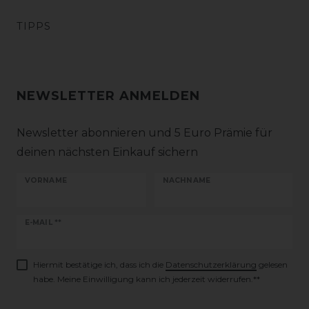
TIPPS
NEWSLETTER ANMELDEN
Newsletter abonnieren und 5 Euro Prämie für
deinen nächsten Einkauf sichern
VORNAME
NACHNAME
Newsletter
E-MAIL **
Honig
Hiermit bestätige ich, dass ich die
Daten­schutz­erklärung
gelesen
habe. Meine Einwilligung kann ich jederzeit widerrufen.**