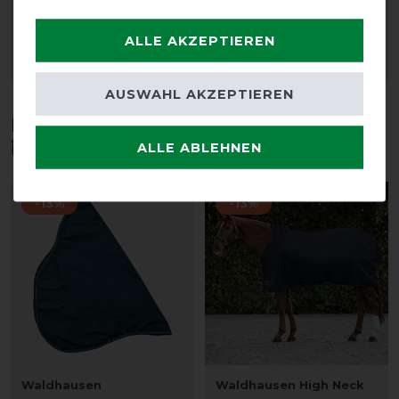
vorher 74,95 €
vorher 74,95 €
65,20 € *
65,20 € *
ALLE AKZEPTIEREN
ARTIKEL MERKEN
ARTIKEL MERKEN
AUSWAHL AKZEPTIEREN
Diese Produkte könnten dich auch
interessieren
ALLE ABLEHNEN
-13%
-13%
Waldhausen
Waldhausen High Neck