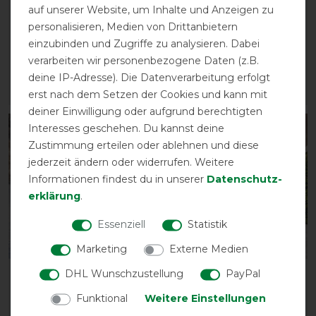
auf unserer Website, um Inhalte und Anzeigen zu
Outdoordecke Nordic
Outdoordecke Arctic
personalisieren, Medien von Drittanbietern
Light 0g
50g
einzubinden und Zugriffe zu analysieren. Dabei
vorher 74,95 €
vorher 109,95 €
verarbeiten wir personenbezogene Daten (z.B.
65,20 € *
95,65 € *
deine IP-Adresse). Die Datenverarbeitung erfolgt
ARTIKEL MERKEN
ARTIKEL MERKEN
erst nach dem Setzen der Cookies und kann mit
deiner Einwilligung oder aufgrund berechtigten
Interesses geschehen. Du kannst deine
-13%
-13%
Zustimmung erteilen oder ablehnen und diese
jederzeit ändern oder widerrufen. Weitere
Informationen findest du in unserer
Daten­schutz­
erklärung
.
Essenziell
Statistik
Bestseller
Marketing
Externe Medien
DHL Wunschzustellung
PayPal
Waldhausen
Waldhausen
Outdoordecke Nordic
Outdoordecke Nordic
Funktional
Weitere Einstellungen
50g
Light 0g