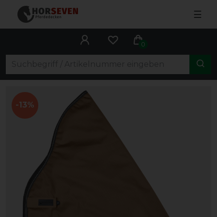
☰
0
-13%