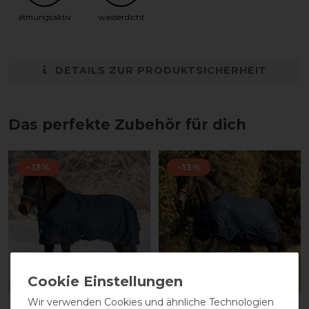
atmungsaktiv
wasserdicht
DETAILS ZUR PRODUKTSICHERHEIT
Das perfekte Zubehör für dich
-13%
-13%
Bestseller
Wir verwenden Cookies und ähnliche Technologien
Waldhausen
Waldhausen