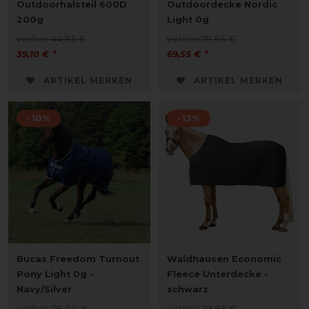
Outdoorhalsteil 600D
Outdoordecke Nordic
200g
Light 0g
vorher 44,95 €
vorher 79,95 €
39,10 € *
69,55 € *
ARTIKEL MERKEN
ARTIKEL MERKEN
-10%
-13%
Bucas Freedom Turnout
Waldhausen Economic
Pony Light 0g -
Fleece Unterdecke -
Navy/Silver
schwarz
vorher 78,00 €
vorher 39,95 €