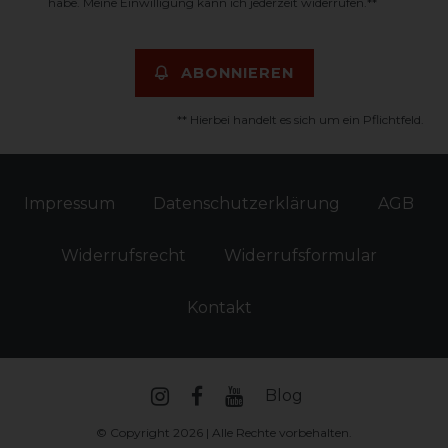
habe. Meine Einwilligung kann ich jederzeit widerrufen.**
ABONNIEREN
** Hierbei handelt es sich um ein Pflichtfeld.
Impressum
Daten­schutz­erklärung
AGB
Widerrufs­recht
Widerrufs­formular
Kontakt
Blog
© Copyright 2026 | Alle Rechte vorbehalten.