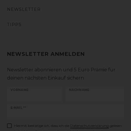
NEWSLETTER
TIPPS
NEWSLETTER ANMELDEN
Newsletter abonnieren und 5 Euro Prämie für
deinen nächsten Einkauf sichern
VORNAME
NACHNAME
Newsletter
E-MAIL **
Honig
Hiermit bestätige ich, dass ich die
Daten­schutz­erklärung
gelesen