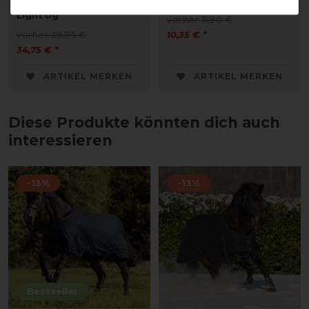
Outdoorhalsteil 600D
Inlay, 3-er Pack
Light 0g
vorher 11,90 €
vorher 39,95 €
10,35 € *
34,75 € *
ARTIKEL MERKEN
ARTIKEL MERKEN
Diese Produkte könnten dich auch
interessieren
-13%
-13%
Bestseller