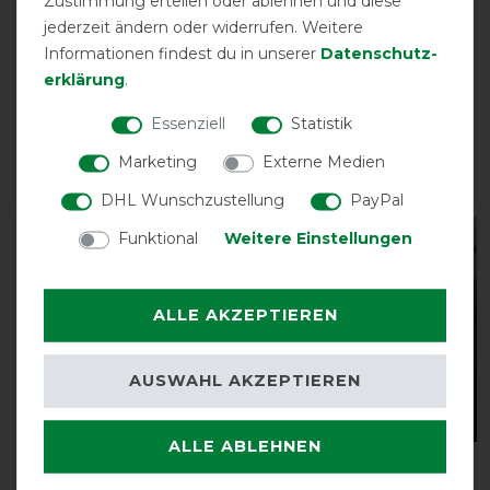
Zustimmung erteilen oder ablehnen und diese
jederzeit ändern oder widerrufen. Weitere
Waldhausen
Waldhausen
Informationen findest du in unserer
Daten­schutz­
Outdoorhalsteil 600D
Outdoorhalsteil 600D
erklärung
.
Light 0g
Light 0g
vorher 39,95 €
vorher 39,95 €
Essenziell
Statistik
34,75 € *
34,75 € *
Marketing
Externe Medien
ARTIKEL MERKEN
ARTIKEL MERKEN
DHL Wunschzustellung
PayPal
Funktional
Weitere Einstellungen
-13%
-13%
ALLE AKZEPTIEREN
AUSWAHL AKZEPTIEREN
Neu
ALLE ABLEHNEN
Waldhausen
Waldhausen Stay-Clean