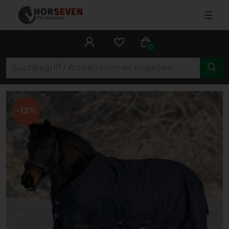
☰
0
-13%