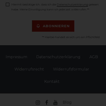
Hiermit bestätige ich, dass ich die
Daten­schutz­erklärung
gelesen
habe. Meine Einwilligung kann ich jederzeit widerrufen.**
ABONNIEREN
** Hierbei handelt es sich um ein Pflichtfeld.
Impressum
Daten­schutz­erklärung
AGB
Widerrufs­recht
Widerrufs­formular
Kontakt
Blog