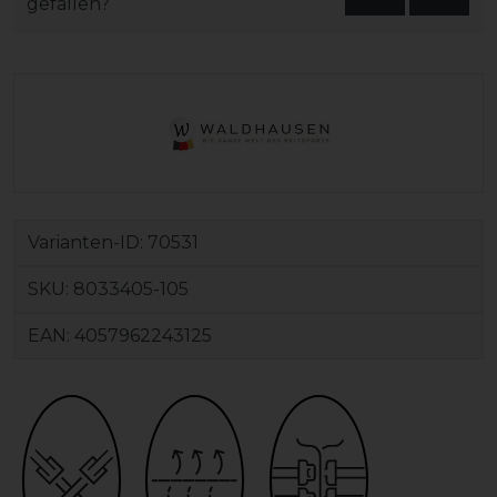
gefallen?
Varianten-ID:
70531
SKU:
8033405-105
EAN:
4057962243125