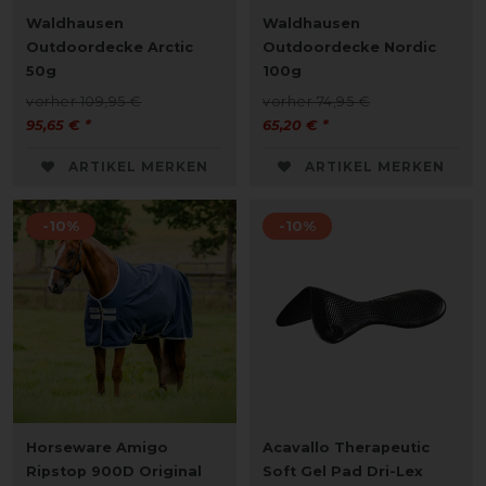
Waldhausen
Waldhausen
Outdoordecke Arctic
Outdoordecke Nordic
50g
100g
vorher 109,95 €
vorher 74,95 €
95,65 € *
65,20 € *
ARTIKEL MERKEN
ARTIKEL MERKEN
-10%
-10%
Horseware Amigo
Acavallo Therapeutic
Ripstop 900D Original
Soft Gel Pad Dri-Lex