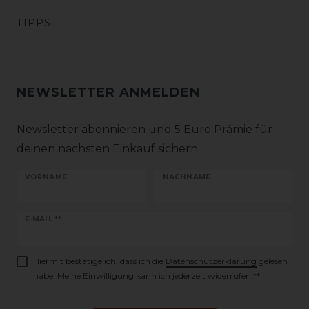
TIPPS
NEWSLETTER ANMELDEN
Newsletter abonnieren und 5 Euro Prämie für
deinen nächsten Einkauf sichern
VORNAME
NACHNAME
Newsletter
E-MAIL **
Honig
Hiermit bestätige ich, dass ich die
Daten­schutz­erklärung
gelesen
habe. Meine Einwilligung kann ich jederzeit widerrufen.**