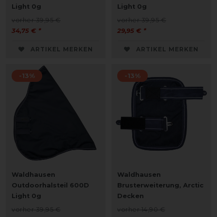
Light 0g
Light 0g
vorher 39,95 €
vorher 39,95 €
34,75 € *
29,95 € *
ARTIKEL MERKEN
ARTIKEL MERKEN
-13%
-13%
Waldhausen
Waldhausen
Outdoorhalsteil 600D
Brusterweiterung, Arctic
Light 0g
Decken
vorher 39,95 €
vorher 14,90 €