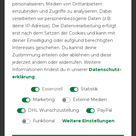
1
personalisieren, Medien von Drittanbietern
einzubinden und Zugriffe zu analysieren. Dabei
Product Rating
verarbeiten wir personenbezogene Daten (z.B.
5
/
5
deine IP-Adresse). Die Datenverarbeitung erfolgt
erst nach dem Setzen der Cookies und kann mit
deiner Einwilligung oder aufgrund berechtigten
Interesses geschehen. Du kannst deine
product experience
Zustimmung erteilen oder ablehnen und diese
jederzeit ändern oder widerrufen. Weitere
calculated from 1 customer reviews
Informationen findest du in unserer
Daten­schutz­
erklärung
.
Positive
100%
Essenziell
Statistik
Neutral
0%
Negative
0%
Marketing
Externe Medien
DHL Wunschzustellung
PayPal
LATEST REVIEWS
Funktional
Weitere Einstellungen
26.01.2025
Tolle Decke, super Qualität, Passt perfekt