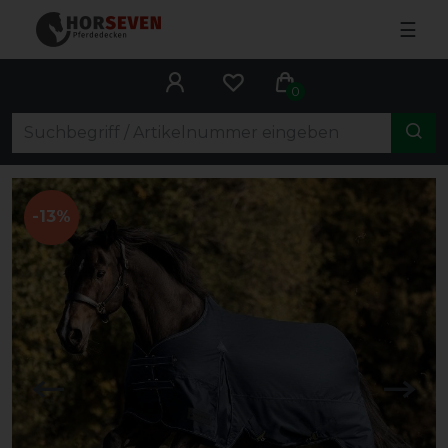
☰
0
-13%