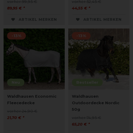
vorher 99,95 €
vorher 52,45 €
89,95 € *
44,55 € *
ARTIKEL MERKEN
ARTIKEL MERKEN
-13%
-13%
Neu
Bestseller
Waldhausen Economic
Waldhausen
Fleecedecke
Outdoordecke Nordic
50g
vorher 24,90 €
21,70 € *
vorher 74,95 €
65,20 € *