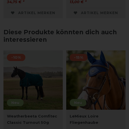
34,75 € *
13,00 € *
ARTIKEL MERKEN
ARTIKEL MERKEN
Diese Produkte könnten dich auch
interessieren
-10%
-15%
Neu
Neu
Weatherbeeta Comfitec
LeMieux Loire
Classic Turnout 50g
Fliegenhaube