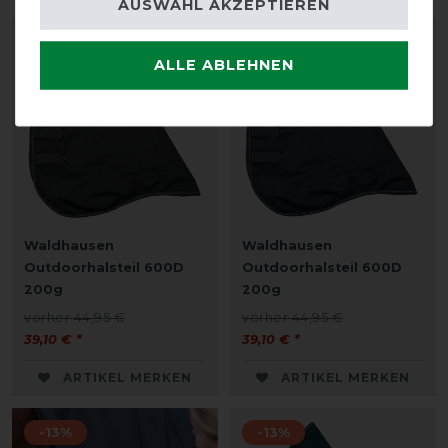
AUSWAHL AKZEPTIEREN
-13%
-13%
ALLE ABLEHNEN
Waldhausen
Waldhausen
Outdoorhalsteil 600D
Outdoorhalsteil 600D
200g
200g
vorher 44,95 €
vorher 44,95 €
39,10 € *
39,10 € *
ARTIKEL MERKEN
ARTIKEL MERKEN
-13%
-13%