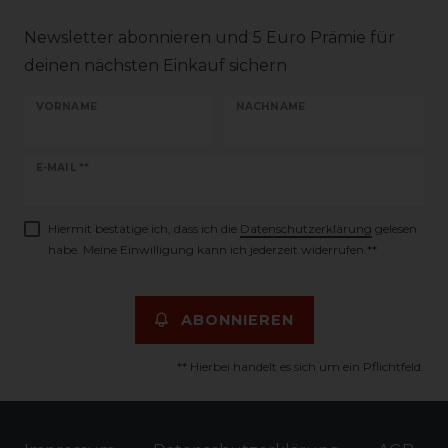
Newsletter abonnieren und 5 Euro Prämie für
deinen nächsten Einkauf sichern
VORNAME
NACHNAME
Newsletter
E-MAIL **
Honig
Hiermit bestätige ich, dass ich die
Daten­schutz­erklärung
gelesen
habe. Meine Einwilligung kann ich jederzeit widerrufen.**
ABONNIEREN
** Hierbei handelt es sich um ein Pflichtfeld.