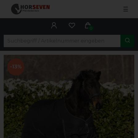
☰
0
-13%