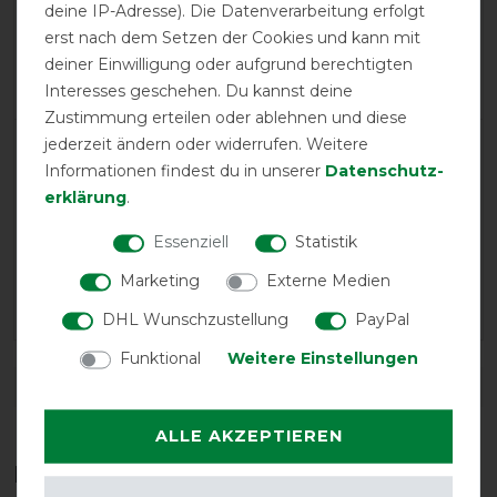
deine IP-Adresse). Die Datenverarbeitung erfolgt
Positive
100%
erst nach dem Setzen der Cookies und kann mit
Neutral
0%
deiner Einwilligung oder aufgrund berechtigten
Negative
0%
Interesses geschehen. Du kannst deine
Zustimmung erteilen oder ablehnen und diese
jederzeit ändern oder widerrufen. Weitere
LATEST REVIEWS
Informationen findest du in unserer
Daten­schutz­
11.01.2026
erklärung
.
Sehr stabil und hochwertig
Essenziell
Statistik
07.02.2025
Marketing
Externe Medien
Tolle Decke
DHL Wunschzustellung
PayPal
Funktional
Weitere Einstellungen
DETAILS ZUR PRODUKTSICHERHEIT
ALLE AKZEPTIEREN
Das perfekte Zubehör für dich