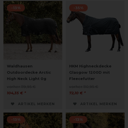
-13%
-35%
Waldhausen
HKM Highneckdecke
Outdoordecke Arctic
Glasgow 1200D mit
High Neck Light 0g
Fleecefutter
vorher 119,95 €
vorher 110,95 €
104,35 € *
72,10 € *
ARTIKEL MERKEN
ARTIKEL MERKEN
-13%
-13%