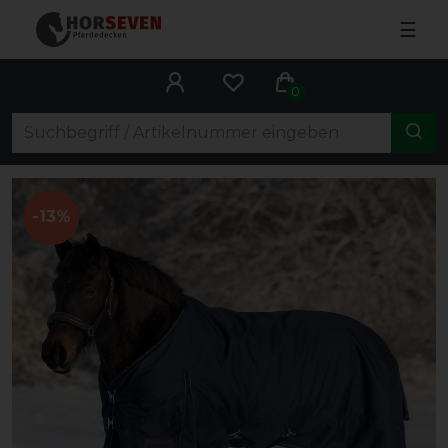
☰
0
-13%