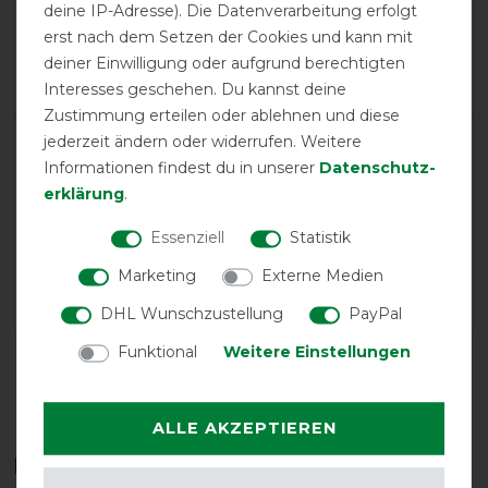
deine IP-Adresse). Die Datenverarbeitung erfolgt
Positive
100%
erst nach dem Setzen der Cookies und kann mit
Neutral
0%
deiner Einwilligung oder aufgrund berechtigten
Negative
0%
Interesses geschehen. Du kannst deine
Zustimmung erteilen oder ablehnen und diese
jederzeit ändern oder widerrufen. Weitere
LATEST REVIEWS
Informationen findest du in unserer
Daten­schutz­
11.01.2026
erklärung
.
Sehr stabil und hochwertig
Essenziell
Statistik
07.02.2025
Marketing
Externe Medien
Tolle Decke
DHL Wunschzustellung
PayPal
Funktional
Weitere Einstellungen
DETAILS ZUR PRODUKTSICHERHEIT
ALLE AKZEPTIEREN
Das perfekte Zubehör für dich