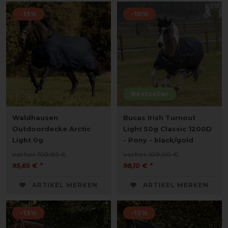
-13%
-10%
Bestseller
Waldhausen
Bucas Irish Turnout
Outdoordecke Arctic
Light 50g Classic 1200D
Light 0g
- Pony - black/gold
vorher 109,95 €
vorher 109,00 €
95,65 € *
98,10 € *
ARTIKEL MERKEN
ARTIKEL MERKEN
-13%
-13%