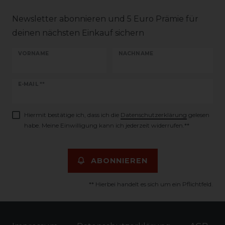
Newsletter abonnieren und 5 Euro Prämie für
deinen nächsten Einkauf sichern
VORNAME
NACHNAME
Newsletter
E-MAIL **
Honig
Hiermit bestätige ich, dass ich die
Daten­schutz­erklärung
gelesen
habe. Meine Einwilligung kann ich jederzeit widerrufen.**
ABONNIEREN
** Hierbei handelt es sich um ein Pflichtfeld.