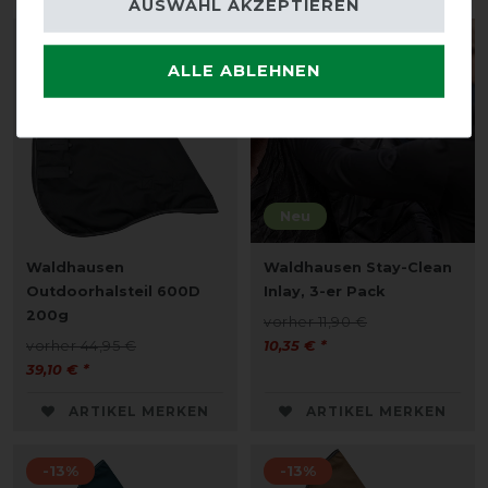
AUSWAHL AKZEPTIEREN
-13%
-13%
ALLE ABLEHNEN
Neu
Waldhausen
Waldhausen Stay-Clean
Outdoorhalsteil 600D
Inlay, 3-er Pack
200g
vorher 11,90 €
vorher 44,95 €
10,35 € *
39,10 € *
ARTIKEL MERKEN
ARTIKEL MERKEN
-13%
-13%