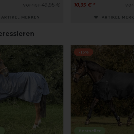
vorher 49,95 €
10,35 € *
vor
ARTIKEL MERKEN
ARTIKEL MER
eressieren
-13%
r
Bestseller