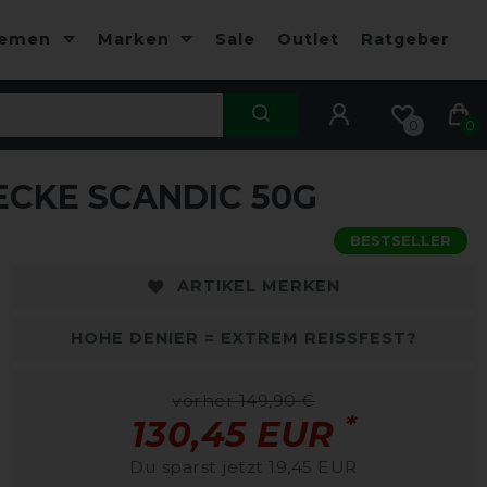
hemen
Marken
Sale
Outlet
Ratgeber
0
0
CKE SCANDIC 50G
-13%
BESTSELLER
ARTIKEL MERKEN
HOHE DENIER = EXTREM REISSFEST?
vorher 149,90 €
*
130,45 EUR
Du sparst jetzt 19,45 EUR