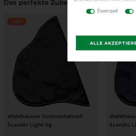
Das perfekte Zubehör für dich
Essenziell
-13%
-13%
ALLE AKZEPTIER
Waldhausen Outdoorhalsteil
Waldhause
Scandic Light 0g
Scandic L