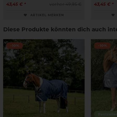
43,45 € *
vorher 49,95 €
43,45 € *
ARTIKEL MERKEN
Diese Produkte könnten dich auch int
-10%
-10%
Bestselle