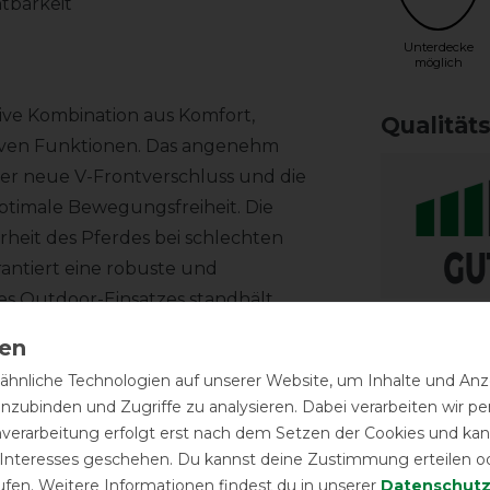
htbarkeit
Unterdecke
möglich
ive Kombination aus Komfort,
Qualität
tiven Funktionen. Das angenehm
Der neue V-Frontverschluss und die
ptimale Bewegungsfreiheit. Die
erheit des Pferdes bei schlechten
rantiert eine robuste und
es Outdoor-Einsatzes standhält.
Reißfest
hnliche Technologien auf unserer Website, um Inhalte und Anze
inzubinden und Zugriffe zu analysieren. Dabei verarbeiten wir 
nverarbeitung erfolgt erst nach dem Setzen der Cookies und kann
 Interesses geschehen. Du kannst deine Zustimmung erteilen o
ufen. Weitere Informationen findest du in unserer
Daten­schutz