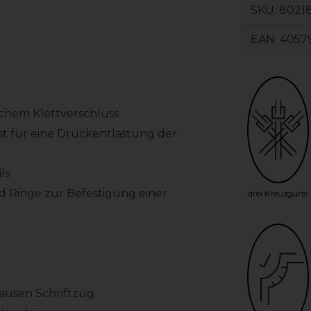
SKU:
80218
EAN:
4057
lichem Klettverschluss
t für eine Druckentlastung der
ls
 Ringe zur Befestigung einer
drei Kreuzgurte
hausen Schriftzug