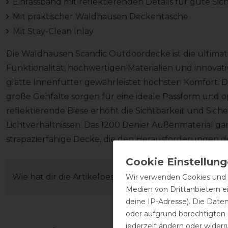
Einfassband mit reflektierenden Details für gute Sic
Mit praktischer Waldhausen Deckentasche
Mit Stay-Clean Inlay
Die Waldhausen Scandic Outdoordecke ist die ultimat
Funktionalität, hochwertigen Materialien und innova
glatte Innenfutter gewährleistet höchsten Komfort. 
große Gehfalte sorgen für eine ideale Passform und o
reflektierende Biese erhöht die Sichtbarkeit und Sich
Lichtverhältnissen. Das 1200 Denier Außenmaterial ga
strapazierfähige Decke, die den Herausforderungen d
Wie hat dir die Artikelbeschreibung gefallen?
Wir verwenden Cookies und ä
Medien von Drittanbietern e
deine IP-Adresse). Die Date
oder aufgrund berechtigten
jederzeit ändern oder widerr