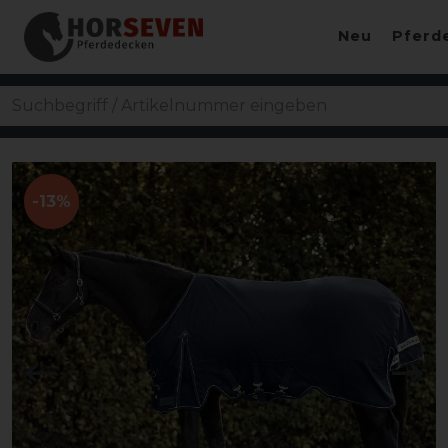
Neu
Pferd
-13%