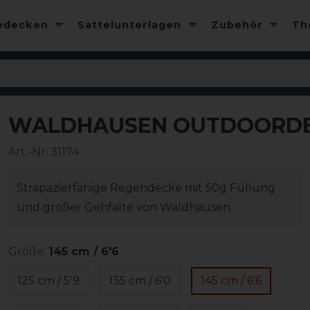
edecken
Sattelunterlagen
Zubehör
T
WALDHAUSEN OUTDOORDE
-13%
Art.-Nr:
31174
Strapazierfähige Regendecke mit 50g Füllung
und großer Gehfalte von Waldhausen
Größe:
145 cm / 6'6
125 cm / 5'9
135 cm / 6'0
145 cm / 6'6