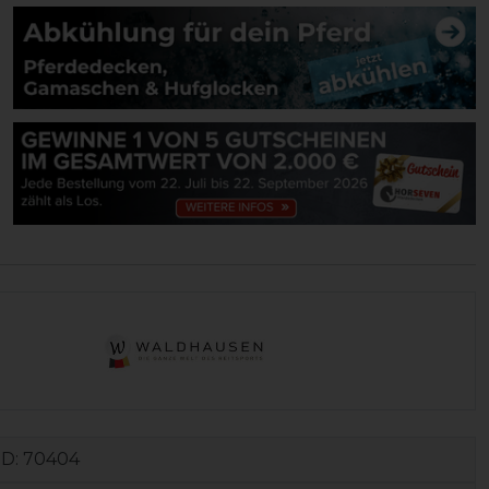
ID:
70404