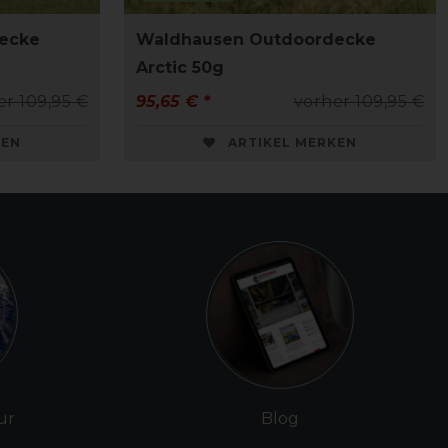
ecke
Waldhausen Outdoordecke
Arctic 50g
er 109,95 €
95,65 € *
vorher 109,95 €
KEN
ARTIKEL MERKEN
ur
Blog