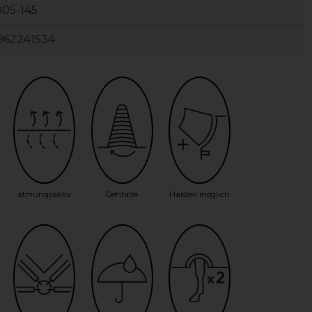
05-145
962241534
atmungsaktiv
Gehfalte
Halsteil möglich