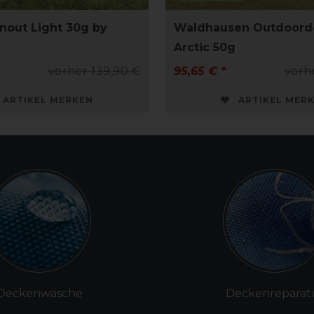
nout Light 30g by
Waldhausen Outdoord
Arctic 50g
vorher 139,90 €
95,65 € *
vorh
ARTIKEL MERKEN
ARTIKEL MER
Deckenwäsche
Deckenreparat