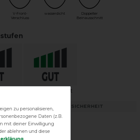
V-Front-
wasserdicht
Doppelter
Verschluss
Beinausschnitt
sstufen
igkeit
Wasserdichtigkeit
DETAILS ZUR PRODUKTSICHERHEIT
igen zu personalisieren,
personenbezogene Daten (z.B.
 mit deiner Einwilligung
der ablehnen und diese
­erklärung
.