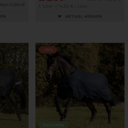
her 11,90 €
1
Liter
| 14,30 € / Liter
KEN
ARTIKEL MERKEN
-13%
Bestseller