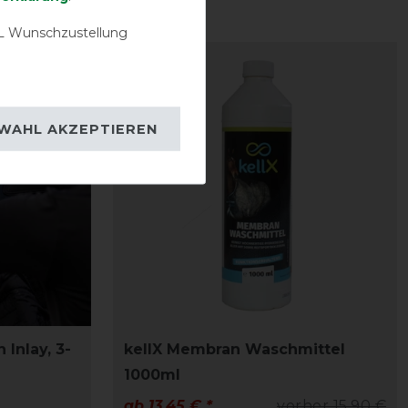
 Wunschzustellung
-10%
WAHL AKZEPTIEREN
Inlay, 3-
kellX Membran Waschmittel
1000ml
ab 13,45 € *
vorher 15,90 €