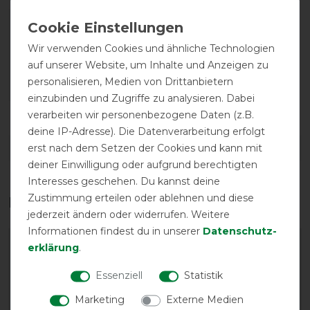
Wir verwenden Cookies und ähnliche Technologien
auf unserer Website, um Inhalte und Anzeigen zu
personalisieren, Medien von Drittanbietern
einzubinden und Zugriffe zu analysieren. Dabei
Reißfestigkeit
Wasserdichtigkeit
verarbeiten wir personenbezogene Daten (z.B.
deine IP-Adresse). Die Datenverarbeitung erfolgt
erst nach dem Setzen der Cookies und kann mit
DETAILS ZUR PRODUKTSICHERHEIT
deiner Einwilligung oder aufgrund berechtigten
Interesses geschehen. Du kannst deine
Zustimmung erteilen oder ablehnen und diese
Das perfekte Zubehör für dich
jederzeit ändern oder widerrufen. Weitere
Informationen findest du in unserer
Daten­schutz­
-10%
-13%
erklärung
.
Essenziell
Statistik
Marketing
Externe Medien