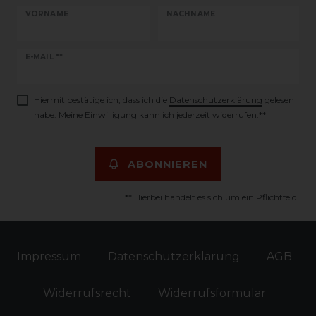
VORNAME
NACHNAME
Newsletter
E-MAIL **
Honig
Hiermit bestätige ich, dass ich die
Daten­schutz­erklärung
gelesen
habe. Meine Einwilligung kann ich jederzeit widerrufen.**
ABONNIEREN
** Hierbei handelt es sich um ein Pflichtfeld.
Impressum
Daten­schutz­erklärung
AGB
Widerrufs­recht
Widerrufs­formular