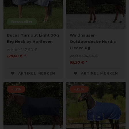
Bestseller
Bucas Turnout Light 30g
Waldhausen
Big Neck by HorSeven
Outdoordecke Nordic
Fleece 0g
vorher 142,90 €
128,60 € *
vorher 74,95 €
65,20 € *
ARTIKEL MERKEN
ARTIKEL MERKEN
-13%
-35%