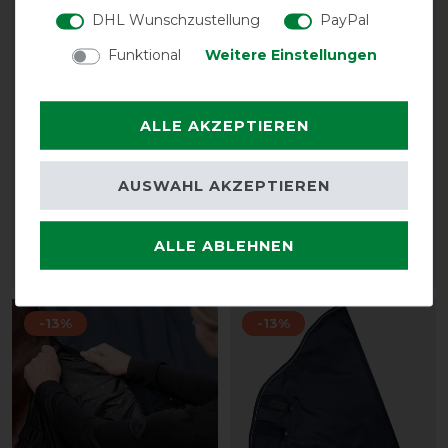
DHL Wunschzustellung
PayPal
Funktional
Weitere Einstellungen
Bestseller
kellX Imprägnierspray
Waldhausen
ALLE AKZEPTIEREN
für Pferdedecken -
Outdoorhalsteil Scandic
1000ml
Light 0g
vorher 19,80 €
vorher 49,95 €
AUSWAHL AKZEPTIEREN
17,80 € *
43,45 € *
1
Liter
| 17,80 € / Liter
ALLE ABLEHNEN
ARTIKEL MERKEN
ARTIKEL MERKEN
-13%
-13%