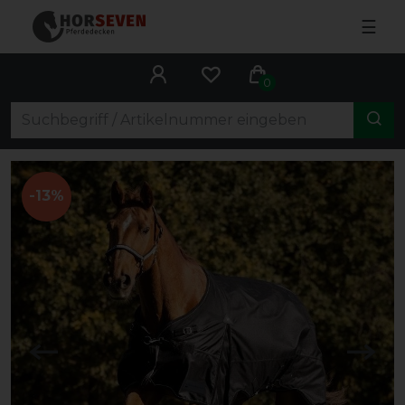
☰
0
-13%