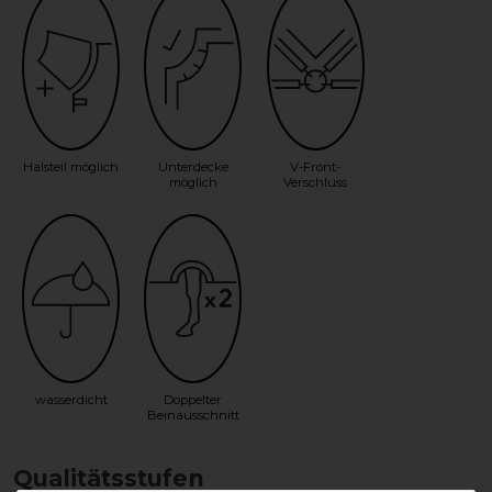
Halsteil möglich
Unterdecke
V-Front-
möglich
Verschluss
wasserdicht
Doppelter
Beinausschnitt
Qualitätsstufen