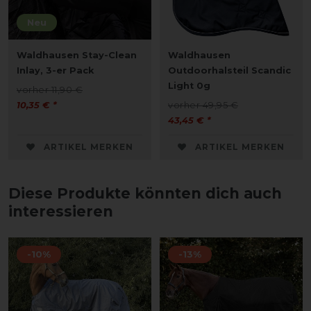
Neu
Waldhausen Stay-Clean
Waldhausen
Inlay, 3-er Pack
Outdoorhalsteil Scandic
Light 0g
vorher 11,90 €
10,35 € *
vorher 49,95 €
43,45 € *
ARTIKEL MERKEN
ARTIKEL MERKEN
Diese Produkte könnten dich auch
interessieren
-10%
-13%