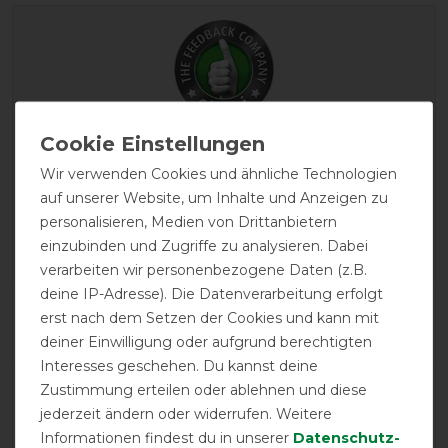
EXCELLENT
Wir verwenden Cookies und ähnliche Technologien
auf unserer Website, um Inhalte und Anzeigen zu
Waldhausen
Outdoorhalsdecke Economic
personalisieren, Medien von Drittanbietern
200g - tannengrün,
einzubinden und Zugriffe zu analysieren. Dabei
Warmblut
verarbeiten wir personenbezogene Daten (z.B.
deine IP-Adresse). Die Datenverarbeitung erfolgt
Product Reviews
erst nach dem Setzen der Cookies und kann mit
1
deiner Einwilligung oder aufgrund berechtigten
Interesses geschehen. Du kannst deine
Zustimmung erteilen oder ablehnen und diese
Product Rating
5
/
5
jederzeit ändern oder widerrufen. Weitere
Informationen findest du in unserer
Daten­schutz­