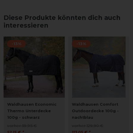
Diese Produkte könnten dich auch
interessieren
-13%
-13%
Waldhausen Economic
Waldhausen Comfort
Thermo Unterdecke
Outdoordecke 100g -
100g - schwarz
nachtblau
vorher 59,95 €
vorher 129,90 €
52,15 € *
113,05 € *