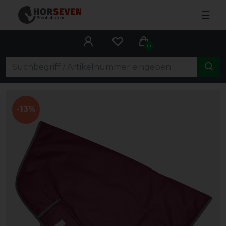
☰
0
-13%