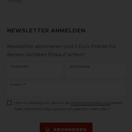
TIPPS
NEWSLETTER ANMELDEN
Newsletter abonnieren und 5 Euro Prämie für
deinen nächsten Einkauf sichern
VORNAME
NACHNAME
Newsletter
E-MAIL **
Honig
Hiermit bestätige ich, dass ich die
Daten­schutz­erklärung
gelesen
habe. Meine Einwilligung kann ich jederzeit widerrufen.**
ABONNIEREN