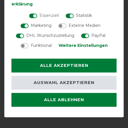
erklärung
.
product experience
Essenziell
Statistik
Marketing
Externe Medien
calculated from 1 customer reviews
DHL Wunschzustellung
PayPal
Positive
100%
Funktional
Weitere Einstellungen
Neutral
0%
Negative
0%
ALLE AKZEPTIEREN
LATEST REVIEWS
AUSWAHL AKZEPTIEREN
09.12.2023
Sehr durchdachte Befestigung, prima Qualität
ALLE ABLEHNEN
DETAILS ZUR PRODUKTSICHERHEIT