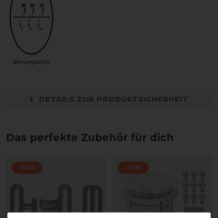
atmungsaktiv
DETAILS ZUR PRODUKTSICHERHEIT
Das perfekte Zubehör für dich
-13%
-13%