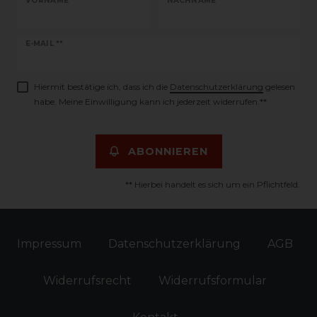
VORNAME
NACHNAME
Newsletter
E-MAIL **
Honig
Hiermit bestätige ich, dass ich die
Daten­schutz­erklärung
gelesen
habe. Meine Einwilligung kann ich jederzeit widerrufen.**
ABONNIEREN
** Hierbei handelt es sich um ein Pflichtfeld.
Impressum
Daten­schutz­erklärung
AGB
Widerrufs­recht
Widerrufs­formular