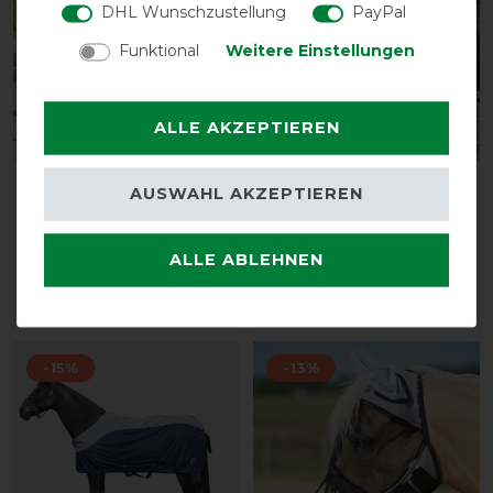
DHL Wunschzustellung
PayPal
Funktional
Weitere Einstellungen
ALLE AKZEPTIEREN
Busse Ausreitdecke
Horseware Amigo Bug
AUSWAHL AKZEPTIEREN
Moskito III
Rug Plus Pony
vorher 39,00 €
vorher 99,95 €
ALLE ABLEHNEN
33,90 € *
89,95 € *
ARTIKEL MERKEN
ARTIKEL MERKEN
-15%
-13%