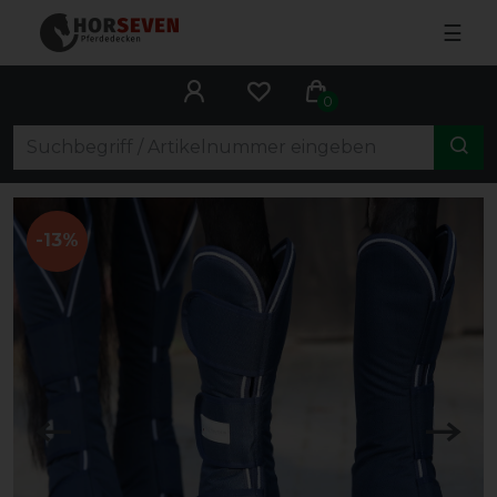
☰
0
-13%