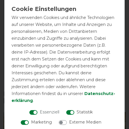
Wir verwenden Cookies und ähnliche Technologien
auf unserer Website, um Inhalte und Anzeigen zu
Waldhausen Schnallen
Waldhausen Safe-Gum
personalisieren, Medien von Drittanbietern
für Kreuzbegurtung - 2er
Eimer - silbergrau - 18
einzubinden und Zugriffe zu analysieren. Dabei
Set - silber
Stück
verarbeiten wir personenbezogene Daten (z.B.
vorher 5,95 €
vorher 26,95 €
deine IP-Adresse). Die Datenverarbeitung erfolgt
5,15 € *
23,40 € *
erst nach dem Setzen der Cookies und kann mit
18
Stück
deiner Einwilligung oder aufgrund berechtigten
Interesses geschehen. Du kannst deine
ARTIKEL MERKEN
ARTIKEL MERKEN
Zustimmung erteilen oder ablehnen und diese
jederzeit ändern oder widerrufen. Weitere
Diese Produkte könnten dich auch
Informationen findest du in unserer
Daten­schutz­
erklärung
.
interessieren
Essenziell
Statistik
-13%
-10%
Marketing
Externe Medien