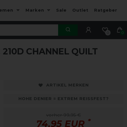
hemen
Marken
Sale
Outlet
Ratgeber
0
0
210D CHANNEL QUILT
-25%
-
ARTIKEL MERKEN
HOHE DENIER = EXTREM REISSFEST?
vorher 99,95 €
*
74,95 EUR