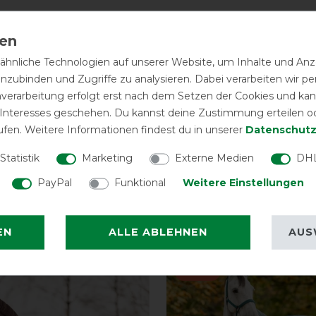
üssen ausgestattet, die für sicheren
hnliche Technologien auf unserer Website, um Inhalte und Anze
fkordel an der Hinterhand
inzubinden und Zugriffe zu analysieren. Dabei verarbeiten wir 
nverarbeitung erfolgt erst nach dem Setzen der Cookies und kann
 Interesses geschehen. Du kannst deine Zustimmung erteilen o
ufen. Weitere Informationen findest du in unserer
Daten­schutz
Statistik
Marketing
Externe Medien
DHL
PayPal
Funktional
Weitere Einstellungen
eressieren
EN
ALLE ABLEHNEN
AUS
-10%