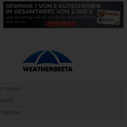
ID:
82343
045001
776315041