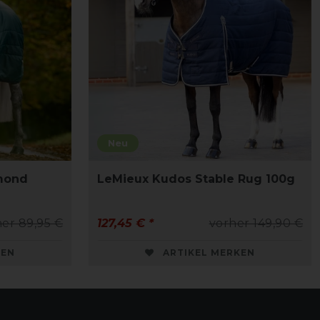
Neu
mond
LeMieux Kudos Stable Rug 100g
er 89,95 €
127,45 € *
vorher 149,90 €
KEN
ARTIKEL MERKEN