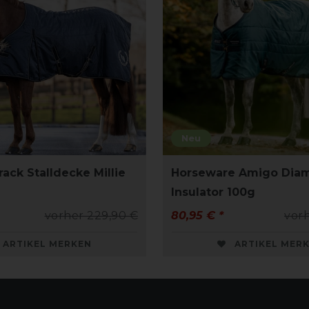
Neu
ack Stalldecke Millie
Horseware Amigo Dia
Insulator 100g
vorher 229,90 €
80,95 € *
vorh
ARTIKEL MERKEN
ARTIKEL MER