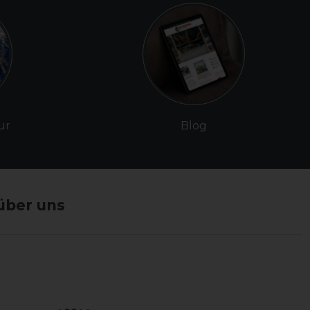
ur
Blog
über uns