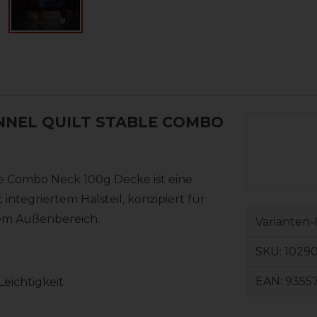
NNEL QUILT STABLE COMBO
e Combo Neck 100g Decke ist eine
 integriertem Halsteil, konzipiert für
tem Außenbereich.
Varianten-
SKU:
1029
EAN:
9355
eichtigkeit