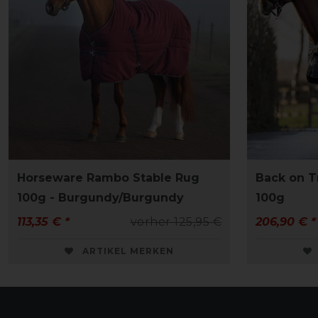
Horseware Rambo Stable Rug
Back on Tr
100g - Burgundy/Burgundy
100g
113,35 € *
vorher 125,95 €
206,90 € *
ARTIKEL MERKEN