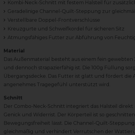
Kombi-Neck-Schnitt mit festem Halsteil für zusätzli
Geradelinige Channel-Quilt-Steppung zur gleichm
Verstellbare Doppel-Frontverschlüsse
Kreuzgurte und Schweifkordel für sicheren Sitz
Atmungsfähiges Futter zur Abführung von Feuchtig
Material
Das Außenmaterial besteht aus einem fein gewebten 21
und dennoch strapazierfähig ist. Die 100g Füllung sorgt
Übergangsdecke. Das Futter ist glatt und fördert die
angenehmes Tragegefühl unterstützt wird.
Schnitt
Der Combo-Neck-Schnitt integriert das Halsteil direkt
Genick und Widerrist. Der Körperteil ist so geschnitte
Bewegungsfreiheit lässt. Die Channel-Quilt-Steppung (
gleichmäßig und verhindert Verrutschen der Wattier