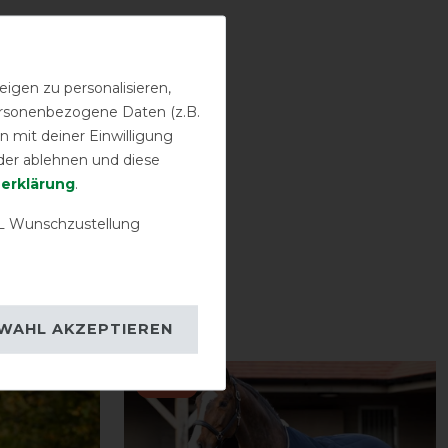
igen zu personalisieren,
personenbezogene Daten (z.B.
 mit deiner Einwilligung
der ablehnen und diese
­erklärung
.
 Wunschzustellung
WAHL AKZEPTIEREN
-15%