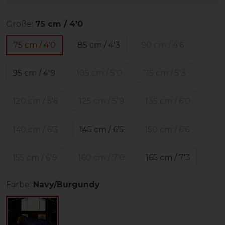
Größe:
75 cm / 4'0
75 cm / 4'0
85 cm / 4'3
90 cm / 4'6
95 cm / 4'9
105 cm / 5'0
115 cm / 5'3
120 cm / 5'6
125 cm / 5'9
135 cm / 6'0
140 cm / 6'3
145 cm / 6'5
150 cm / 6'6
155 cm / 6'9
160 cm / 7'0
165 cm / 7'3
Farbe:
Navy/Burgundy