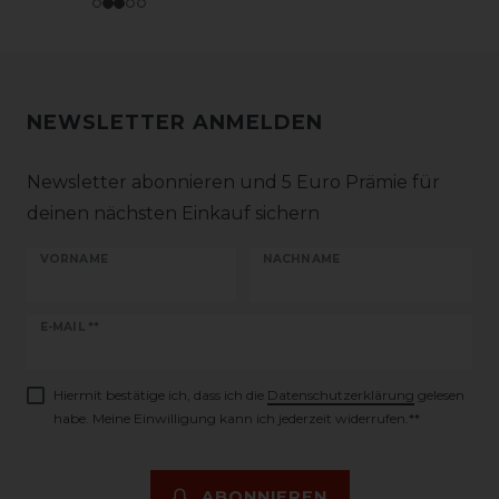
NEWSLETTER ANMELDEN
Newsletter abonnieren und 5 Euro Prämie für
deinen nächsten Einkauf sichern
VORNAME
NACHNAME
Newsletter
E-MAIL **
Honig
Hiermit bestätige ich, dass ich die
Daten­schutz­erklärung
gelesen
habe. Meine Einwilligung kann ich jederzeit widerrufen.**
ABONNIEREN