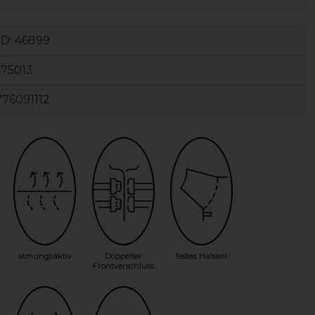
ID:
46899
575013
76091112
atmungsaktiv
Doppelter
festes Halsteil
Frontverschluss