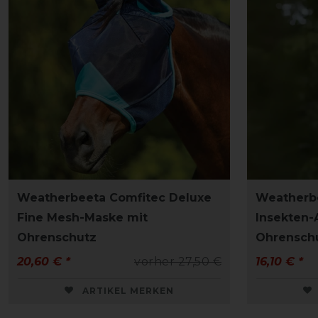
Weatherbeeta Comfitec Deluxe
Weatherbe
Fine Mesh-Maske mit
Insekten-
Ohrenschutz
Ohrensch
20,60 € *
vorher 27,50 €
16,10 € *
ARTIKEL MERKEN