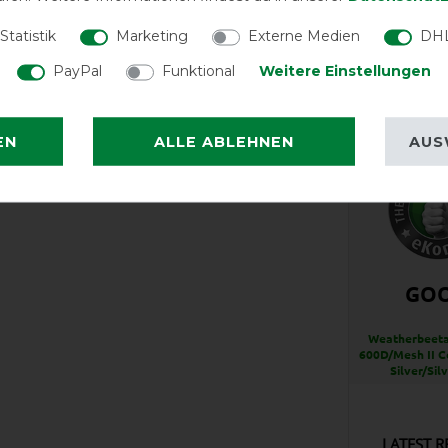
Statistik
Marketing
Externe Medien
DHL
PayPal
Funktional
Weitere Einstellungen
Reißfest
EN
ALLE ABLEHNEN
AUS
GO
Weatherbeeta
600D/Mesh II C
Silver/Sil
LATEST R