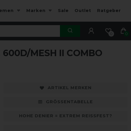
hemen
Marken
Sale
Outlet
Ratgeber
0
0
600D/MESH II COMBO
-25%
-
ARTIKEL MERKEN
GRÖSSENTABELLE
HOHE DENIER = EXTREM REISSFEST?