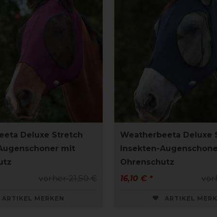
eta Deluxe Stretch
Weatherbeeta Deluxe 
Augenschoner mit
Insekten-Augenschone
utz
Ohrenschutz
vorher 21,50 €
16,10 € *
vor
ARTIKEL MERKEN
ARTIKEL MER