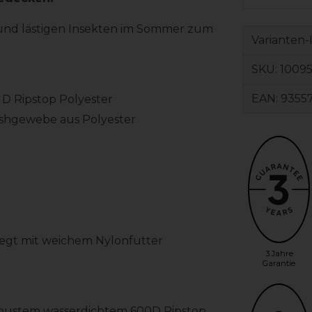
und lästigen Insekten im Sommer zum
Varianten-
SKU:
1009
EAN:
93557
 D Ripstop Polyester
Meshgewebe aus Polyester
egt mit weichem Nylonfutter
3 Jahre
Garantie
 robustem wasserdichtem 600D Ripstop