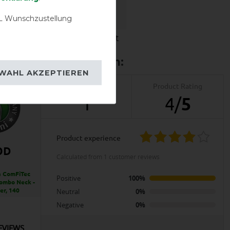
 Wunschzustellung
igkeit
Wasserdichtigkeit
WAHL AKZEPTIEREN
Product Reviews
Product Rating
1
4
/
5
product experience
OD
calculated from 1 customer reviews
 ComFiTec
Positive
100%
ombo Neck -
ver, 140
Neutral
0%
Negative
0%
EVIEWS