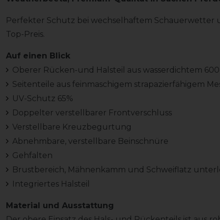
Perfekter Schutz bei wechselhaftem Schauerwetter 
Top-Preis.
Auf einen Blick
Oberer Rücken-und Halsteil aus wasserdichtem 600
Seitenteile aus feinmaschigem strapazierfähigem 
UV-Schutz 65%
Doppelter verstellbarer Frontverschluss
Verstellbare Kreuzbegurtung
Abnehmbare, verstellbare Beinschnüre
Gehfalten
Brustbereich, Mähnenkamm und Schweiflatz unterl
Integriertes Halsteil
Material und Ausstattung
Der obere Einsatz des Hals- und Rückenteils ist aus