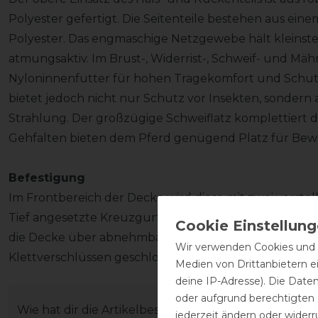
Polyester gefertigt. Die Seitenteile bestehen aus ei
Polyester. Das engmaschige Netzgewebe hält kleinste I
atmungsaktiv. Im Brust-, Widerrist-, Schweif- und Mä
Nyloninnenfutter für hohen Tragekomfort und Schut
bietet jedoch nicht nur Schutz vor Insekten, sondern
Strahlung. Der großzügige Schweiflatz komplettier
Gehfalten bieten dem Pferd genügend Platz für Bew
Befestigung
Im Frontbereich der Decke wird diese mit zwei verste
Tief angesetzte Kreuzgurte am Bauch sorgen für den 
die Decke über abnehmbare und verstellbare Beinschnü
Wir verwenden Cookies und ä
Klettverschlüssen geschlossen.
Medien von Drittanbietern e
deine IP-Adresse). Die Date
oder aufgrund berechtigten
Wie hat dir die Artikelbeschreibung gefallen?
jederzeit ändern oder widerr