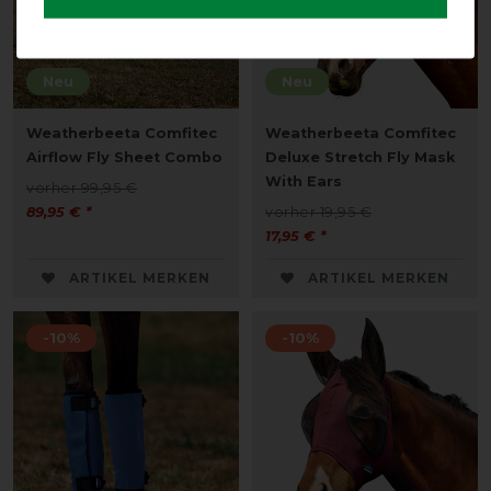
Neu
Neu
Weatherbeeta Comfitec
Weatherbeeta Comfitec
Airflow Fly Sheet Combo
Deluxe Stretch Fly Mask
With Ears
vorher 99,95 €
89,95 € *
vorher 19,95 €
17,95 € *
ARTIKEL MERKEN
ARTIKEL MERKEN
-10%
-10%