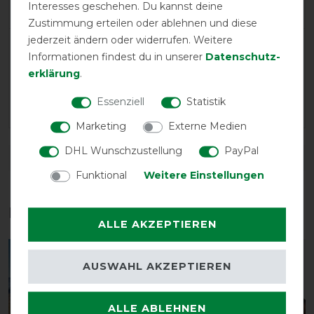
Negative
0%
Interesses geschehen. Du kannst deine
Zustimmung erteilen oder ablehnen und diese
jederzeit ändern oder widerrufen. Weitere
LATEST REVIEWS
Informationen findest du in unserer
Daten­schutz­
05.07.2026
erklärung
.
Nach langer Suche endlich Fliegen Gamaschen
Essenziell
Statistik
gefunden die nicht rutschen oder drücken! Super 👍🏻
Marketing
Externe Medien
DHL Wunschzustellung
PayPal
DETAILS ZUR PRODUKTSICHERHEIT
Funktional
Weitere Einstellungen
Das perfekte Zubehör für dich
ALLE AKZEPTIEREN
-10%
-10%
AUSWAHL AKZEPTIEREN
ALLE ABLEHNEN