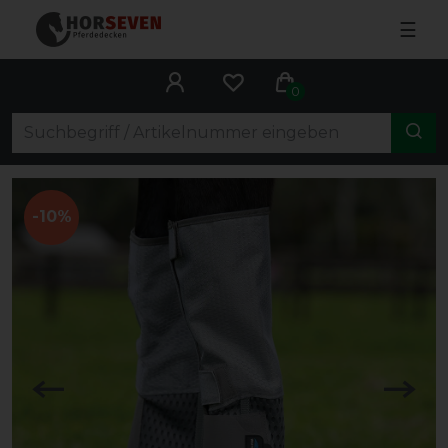
☰
0
-10%