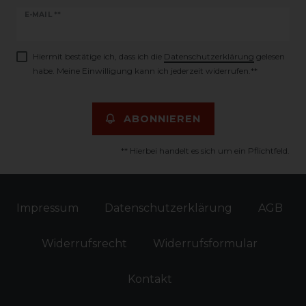
Newsletter
E-MAIL **
Honig
Hiermit bestätige ich, dass ich die
Daten­schutz­erklärung
gelesen
habe. Meine Einwilligung kann ich jederzeit widerrufen.**
ABONNIEREN
** Hierbei handelt es sich um ein Pflichtfeld.
Impressum
Daten­schutz­erklärung
AGB
Widerrufs­recht
Widerrufs­formular
Kontakt