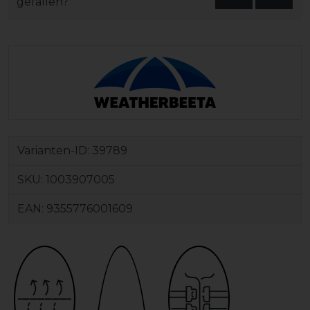
gefallen?
Varianten-ID:
39789
SKU:
1003907005
EAN:
9355776001609