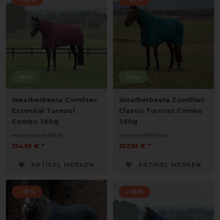
Neu
Neu
Weatherbeeta Comfitec
Weatherbeeta Comfitec
Essential Turnout
Classic Turnout Combo
Combo 360g
360g
vorher 149,95 €
vorher 119,95 €
134,95 € *
107,95 € *
ARTIKEL MERKEN
ARTIKEL MERKEN
-15%
-10%