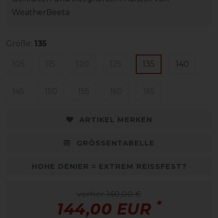
WeatherBeeta
Größe:
135
105
115
120
125
135
140
145
150
155
160
165
ARTIKEL MERKEN
GRÖSSENTABELLE
HOHE DENIER = EXTREM REISSFEST?
vorher 160,00 €
*
144,00 EUR