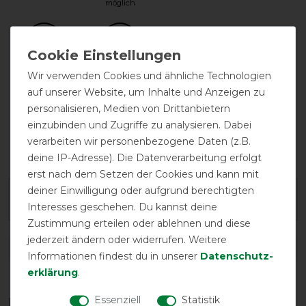
möglich
Wir verwenden Cookies und ähnliche Technologien
auf unserer Website, um Inhalte und Anzeigen zu
personalisieren, Medien von Drittanbietern
einzubinden und Zugriffe zu analysieren. Dabei
festes Halsteil
Halsteil
verarbeiten wir personenbezogene Daten (z.B.
inklusive
deine IP-Adresse). Die Datenverarbeitung erfolgt
erst nach dem Setzen der Cookies und kann mit
deiner Einwilligung oder aufgrund berechtigten
Geld-Zurück-Garantie
Interesses geschehen. Du kannst deine
Zustimmung erteilen oder ablehnen und diese
jederzeit ändern oder widerrufen. Weitere
DETAILS ZUR PRODUKTSICHERHEIT
Informationen findest du in unserer
Daten­schutz­
erklärung
.
Essenziell
Statistik
Das perfekte Zubehör für dich