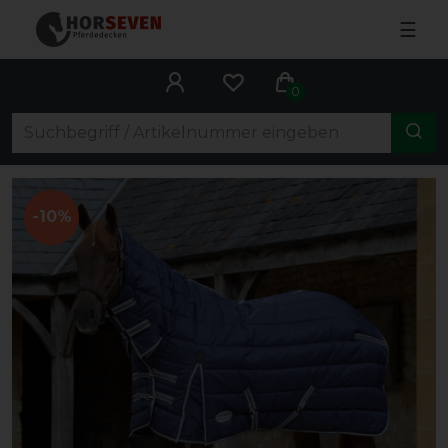
☰
0
-10%