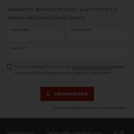
Newsletter abonnieren und 5 Euro Prämie für
deinen nächsten Einkauf sichern
VORNAME
NACHNAME
Newsletter
E-MAIL **
Honig
Hiermit bestätige ich, dass ich die
Daten­schutz­erklärung
gelesen
habe. Meine Einwilligung kann ich jederzeit widerrufen.**
ABONNIEREN
** Hierbei handelt es sich um ein Pflichtfeld.
Impressum
Daten­schutz­erklärung
AGB