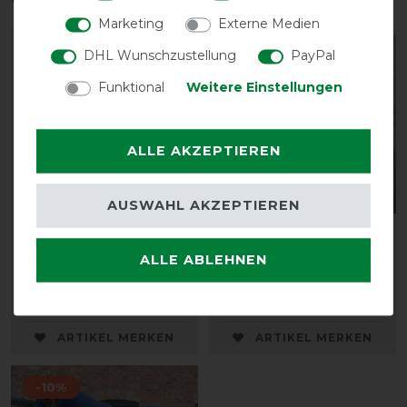
Marketing
Externe Medien
-10%
-10%
DHL Wunschzustellung
PayPal
Funktional
Weitere Einstellungen
ALLE AKZEPTIEREN
AUSWAHL AKZEPTIEREN
Weatherbeeta Deluxe
Weatherbeeta Stretch
Schulterschutz - navy
Halsteil - navy
ALLE ABLEHNEN
vorher 30,50 €
vorher 33,50 €
27,45 € *
30,15 € *
ARTIKEL MERKEN
ARTIKEL MERKEN
-10%