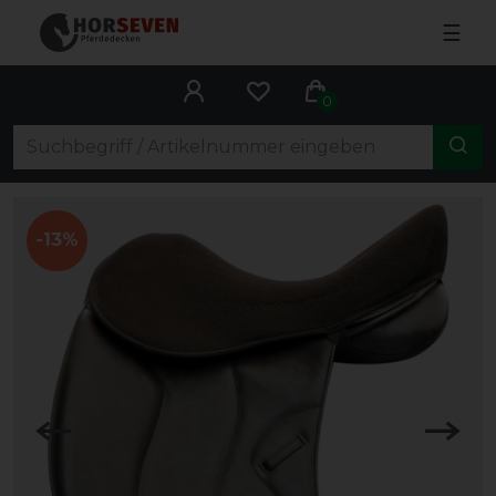
☰
0
-13%