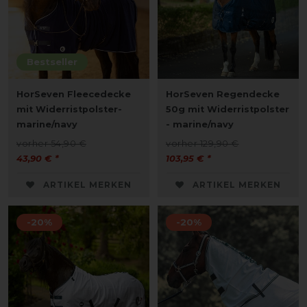
Bestseller
HorSeven Fleecedecke
HorSeven Regendecke
mit Widerristpolster-
50g mit Widerristpolster
marine/navy
- marine/navy
vorher 54,90 €
vorher 129,90 €
43,90 € *
103,95 € *
ARTIKEL MERKEN
ARTIKEL MERKEN
-20%
-20%