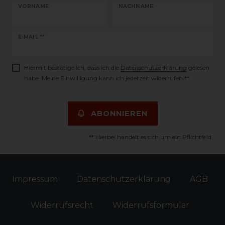
VORNAME
NACHNAME
Newsletter
E-MAIL **
Honig
Hiermit bestätige ich, dass ich die
Daten­schutz­erklärung
gelesen
habe. Meine Einwilligung kann ich jederzeit widerrufen.**
ABONNIEREN
** Hierbei handelt es sich um ein Pflichtfeld.
Impressum
Daten­schutz­erklärung
AGB
Widerrufs­recht
Widerrufs­formular