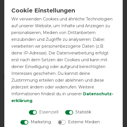
Wir verwenden Cookies und ähnliche Technologien
auf unserer Website, um Inhalte und Anzeigen zu
personalisieren, Medien von Drittanbietern
atmungsaktiv
einzubinden und Zugriffe zu analysieren. Dabei
verarbeiten wir personenbezogene Daten (z.B.
deine IP-Adresse). Die Datenverarbeitung erfolgt
DETAILS ZUR PRODUKTSICHERHEIT
erst nach dem Setzen der Cookies und kann mit
deiner Einwilligung oder aufgrund berechtigten
Interesses geschehen. Du kannst deine
Das perfekte Zubehör für dich
Zustimmung erteilen oder ablehnen und diese
jederzeit ändern oder widerrufen. Weitere
Informationen findest du in unserer
Daten­schutz­
-10%
erklärung
.
Essenziell
Statistik
Marketing
Externe Medien