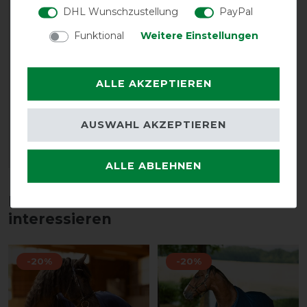
DHL Wunschzustellung
PayPal
Funktional
Weitere Einstellungen
Back on Track
Hufglocken - schwarz
ALLE AKZEPTIEREN
vorher 44,85 €
40,40 € *
AUSWAHL AKZEPTIEREN
1
Paar
ARTIKEL MERKEN
ALLE ABLEHNEN
Diese Produkte könnten dich auch
interessieren
-20%
-20%