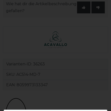
Wie hat dir die Artikelbeschreibung
gefallen?
Varianten-ID:
36263
SKU:
AC514-MD-7
EAN:
8059973133347