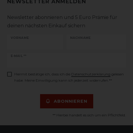
NEWSLETTER ANMELDEN
Newsletter abonnieren und 5 Euro Prämie für
deinen nächsten Einkauf sichern
VORNAME
NACHNAME
Newsletter
E-MAIL **
Honig
Hiermit bestätige ich, dass ich die
Daten­schutz­erklärung
gelesen
habe. Meine Einwilligung kann ich jederzeit widerrufen.**
ABONNIEREN
** Hierbei handelt es sich um ein Pflichtfeld.