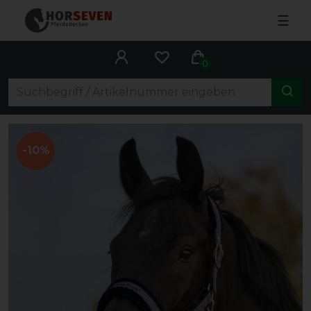
☰
0
-10%