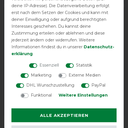
deine IP-Adresse). Die Datenverarbeitung erfolgt
erst nach dem Setzen der Cookies und kann mit
-10%
-10%
deiner Einwilligung oder aufgrund berechtigten
Interesses geschehen. Du kannst deine
Zustimmung erteilen oder ablehnen und diese
jederzeit ändern oder widerrufen. Weitere
Informationen findest du in unserer
Daten­schutz­
erklärung
.
Essenziell
Statistik
Back on Track Ace
Back on Track Haze
Marketing
Externe Medien
Führstrick
Collection Schabracke
DHL Wunschzustellung
PayPal
Dressur
vorher 13,90 €
12,50 € *
vorher 79,90 €
Funktional
Weitere Einstellungen
71,90 € *
ARTIKEL MERKEN
ARTIKEL MERKEN
ALLE AKZEPTIEREN