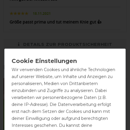
18.11.2021
Größe passt prima und tut meinem Knie gut 👍
DETAILS ZUR PRODUKTSICHERHEIT
Das perfekte Zubehör für dich
Wir verwenden Cookies und ähnliche Technologien
auf unserer Website, um Inhalte und Anzeigen zu
personalisieren, Medien von Drittanbietern
-10%
-10%
einzubinden und Zugriffe zu analysieren. Dabei
verarbeiten wir personenbezogene Daten (z.B.
deine IP-Adresse). Die Datenverarbeitung erfolgt
erst nach dem Setzen der Cookies und kann mit
deiner Einwilligung oder aufgrund berechtigten
Interesses geschehen. Du kannst deine