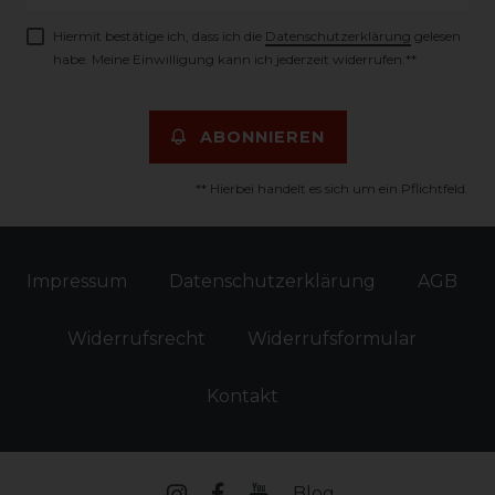
Honig
Hiermit bestätige ich, dass ich die
Daten­schutz­erklärung
gelesen
habe. Meine Einwilligung kann ich jederzeit widerrufen.**
ABONNIEREN
** Hierbei handelt es sich um ein Pflichtfeld.
Impressum
Daten­schutz­erklärung
AGB
Widerrufs­recht
Widerrufs­formular
Kontakt
Blog