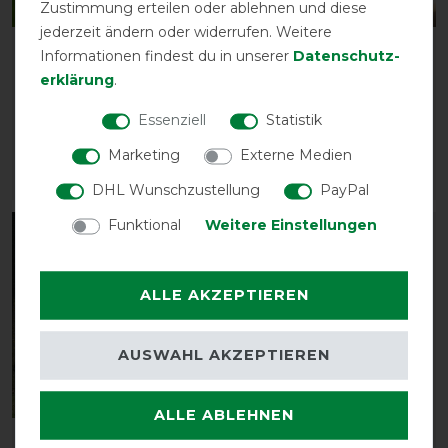
Zustimmung erteilen oder ablehnen und diese
jederzeit ändern oder widerrufen. Weitere
Back on Track
Back on Track
Informationen findest du in unserer
Daten­schutz­
Kreuzschoner -2-lagig -
Halbhandschuhe Fleece
erklärung
.
schwarz
- Paar - schwarz
Essenziell
Statistik
vorher 75,90 €
vorher 41,85 €
68,30 € *
37,70 € *
Marketing
Externe Medien
ARTIKEL MERKEN
ARTIKEL MERKEN
DHL Wunschzustellung
PayPal
Funktional
Weitere Einstellungen
-10%
-10%
ALLE AKZEPTIEREN
AUSWAHL AKZEPTIEREN
ALLE ABLEHNEN
Back on Track
Back on Track extra