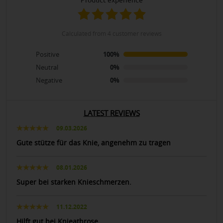
product experience
calculated from 4 customer reviews
Positive
100%
Neutral
0%
Negative
0%
LATEST REVIEWS
09.03.2026
Gute stütze für das Knie, angenehm zu tragen
08.01.2026
Super bei starken Knieschmerzen.
11.12.2022
Hilft gut bei Knieathrose