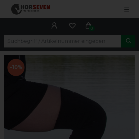
☰
0
-10%