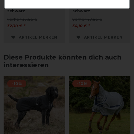
Wadenschoner -
großer Halskragen -
schwarz
schwarz
vorher 35,85 €
vorher 37,85 €
32,30 € *
34,10 € *
ARTIKEL MERKEN
ARTIKEL MERKEN
Diese Produkte könnten dich auch
interessieren
-10%
-10%