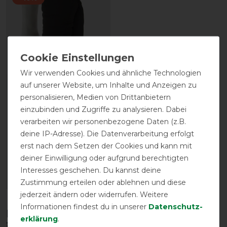
Wir verwenden Cookies und ähnliche Technologien
auf unserer Website, um Inhalte und Anzeigen zu
personalisieren, Medien von Drittanbietern
Back on Track Dicke
einzubinden und Zugriffe zu analysieren. Dabei
Unterlage bzw.
verarbeiten wir personenbezogene Daten (z.B.
Bandagenunterlage -
deine IP-Adresse). Die Datenverarbeitung erfolgt
schwarz
erst nach dem Setzen der Cookies und kann mit
vorher 83,90 €
deiner Einwilligung oder aufgrund berechtigten
75,50 € *
Interesses geschehen. Du kannst deine
ARTIKEL MERKEN
Zustimmung erteilen oder ablehnen und diese
jederzeit ändern oder widerrufen. Weitere
Informationen findest du in unserer
Daten­schutz­
Diese Produkte könnten dich auch
erklärung
.
interessieren