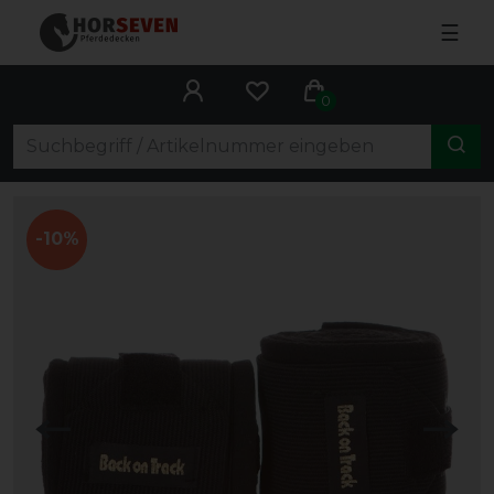
☰
0
-10%