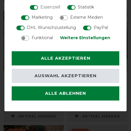
Essenziell
Statistik
Marketing
Externe Medien
-40%
-13%
DHL Wunschzustellung
PayPal
Funktional
Weitere Einstellungen
ALLE AKZEPTIEREN
AUSWAHL AKZEPTIEREN
Back on Track
Busse Fliegenmaske FLY
Schrittdecke Fleece
COVER FRANSEN -
Supreme
hellblau/schwarz
ALLE ABLEHNEN
vorher 177,90 €
vorher 19,85 €
106,70 € *
17,30 € *
ARTIKEL MERKEN
ARTIKEL MERKEN