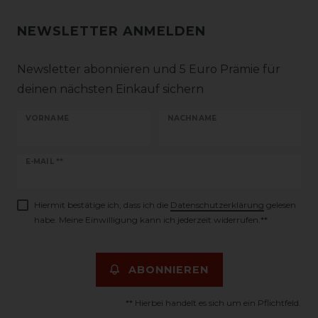
NEWSLETTER ANMELDEN
Newsletter abonnieren und 5 Euro Prämie für
deinen nächsten Einkauf sichern
VORNAME
NACHNAME
Newsletter
E-MAIL **
Honig
Hiermit bestätige ich, dass ich die
Daten­schutz­erklärung
gelesen
habe. Meine Einwilligung kann ich jederzeit widerrufen.**
ABONNIEREN
** Hierbei handelt es sich um ein Pflichtfeld.