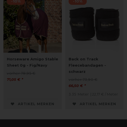
-10%
-10%
Horseware Amigo Stable
Back on Track
Sheet 0g - Fig/Navy
Fleecebandagen -
schwarz
vorher 78,95 €
71,05 € *
vorher 73,90 €
66,50 € *
3.35
Meter
| 22,17 € / Meter
ARTIKEL MERKEN
ARTIKEL MERKEN