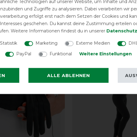
hnliche Technologien auf unserer Website, um Inhalte und Anze
inzubinden und Zugriffe zu analysieren. Dabei verarbeiten wir 
nverarbeitung erfolgt erst nach dem Setzen der Cookies und kann
 Interesses geschehen. Du kannst deine Zustimmung erteilen o
ufen. Weitere Informationen findest du in unserer
Daten­schutz
eressieren
Statistik
Marketing
Externe Medien
DHL
PayPal
Funktional
Weitere Einstellungen
-10%
EN
ALLE ABLEHNEN
AUS