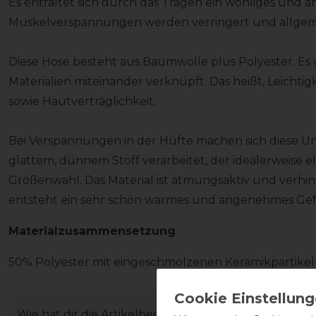
Es entfaltet sich durch das Tragen ein wohliges und
Muskelverspannungen werden verringert und allgeme
Diese Hose besteht aus Baumwolle plus Polyester. Es w
Materialien miteinander verknüpft. Das heißt, Leichtigk
sowie Hautverträglichkeit.
Bei Verspannungen in der Hüfte machen sich diese Un
glattem, dünnem Stoff verarbeitet, der idealerweise ela
Größenwahl. Das Material ist atmungsaktiv und verhin
entsteht ein sehr schön warmes und angenehmes Ge
Materialzusammensetzung
50% Polyester mit eingeschmolzenen Keramikpartike
Wie hat dir die Artikelbeschreibung gefallen?