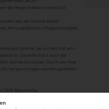
 angenehmes Gefühl.
in die Regeneration unterstützt.
erden also die Vorteile beider
eit, Atmungsaktivität, Pflegeleichtigkeit
terhosen optimal. Sie wurden mit sehr
stisch ist. Das erleichtert auch die
dert starkes Schwitzen. Durch die Hose
fühl, Verspannungen werden gemildert.
ln / 50% Baumwolle