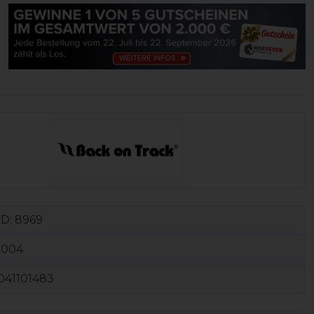
ID:
8969
0004
041101483