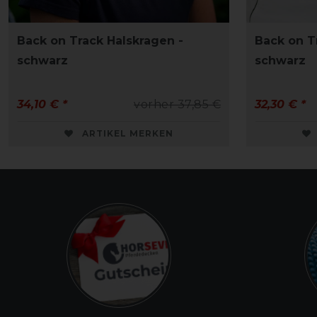
Back on Track Halskragen -
Back on T
schwarz
schwarz
34,10 € *
vorher 37,85 €
32,30 € *
ARTIKEL MERKEN