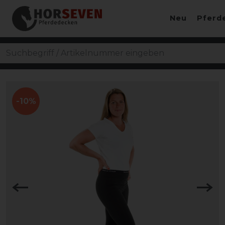
Neu
Pferd
-10%