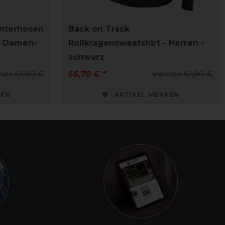
Unterhosen
Back on Track
 - Damen-
Rollkragensweatshirt - Herren -
schwarz
her 61,90 €
55,70 € *
vorher 61,90 €
KEN
ARTIKEL MERKEN