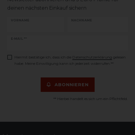
deinen nächsten Einkauf sichern
VORNAME
NACHNAME
Newsletter
E-MAIL **
Honig
Hiermit bestätige ich, dass ich die
Daten­schutz­erklärung
gelesen
habe. Meine Einwilligung kann ich jederzeit widerrufen.**
ABONNIEREN
** Hierbei handelt es sich um ein Pflichtfeld.