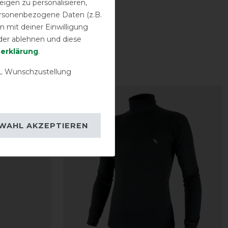
igen zu personalisieren,
personenbezogene Daten (z.B.
 mit deiner Einwilligung
der ablehnen und diese
­erklärung
.
 Wunschzustellung
-10%
WAHL AKZEPTIEREN