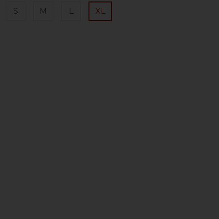
S
M
L
XL