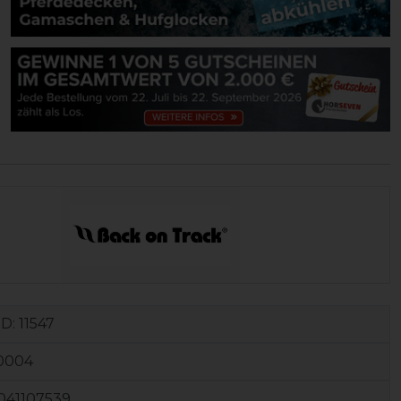
ID:
11547
0004
041107539