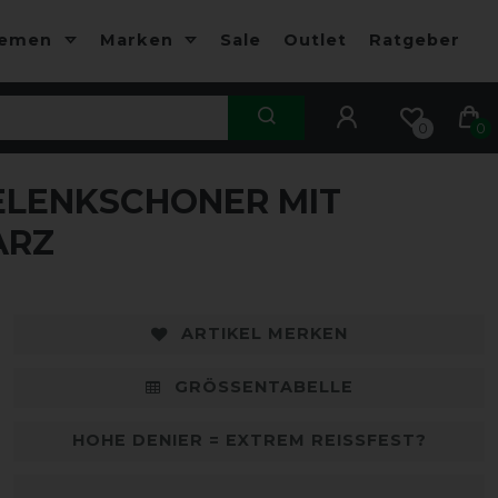
hemen
Marken
Sale
Outlet
Ratgeber
0
0
ELENKSCHONER MIT
-10%
-
ARZ
ARTIKEL MERKEN
GRÖSSENTABELLE
HOHE DENIER = EXTREM REISSFEST?