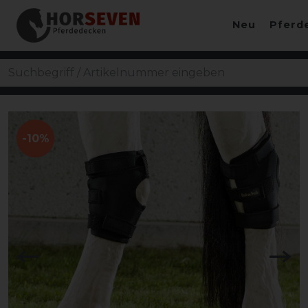
Neu
Pferd
-10%