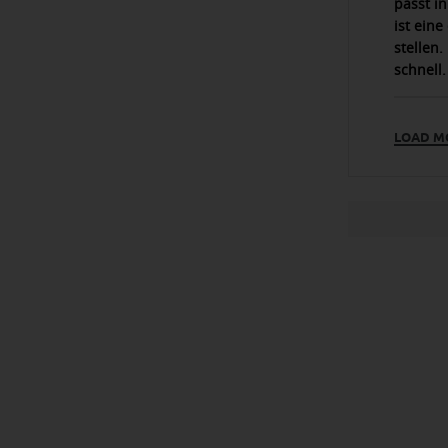
passt i
ist ein
stellen.
schnell.
LOAD M