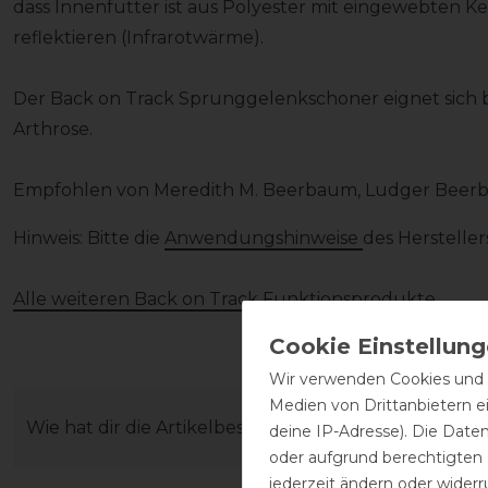
dass Innenfutter ist aus Polyester mit eingewebten K
reflektieren (Infrarotwärme).
Der Back on Track Sprunggelenkschoner eignet sich b
Arthrose.
Empfohlen von Meredith M. Beerbaum, Ludger Beerb
Hinweis: Bitte die
Anwendungshinweise
des Hersteller
Alle weiteren Back on Track Funktionsprodukte
Wir verwenden Cookies und ä
Medien von Drittanbietern e
Wie hat dir die Artikelbeschreibung gefallen?
deine IP-Adresse). Die Date
oder aufgrund berechtigten
jederzeit ändern oder widerr